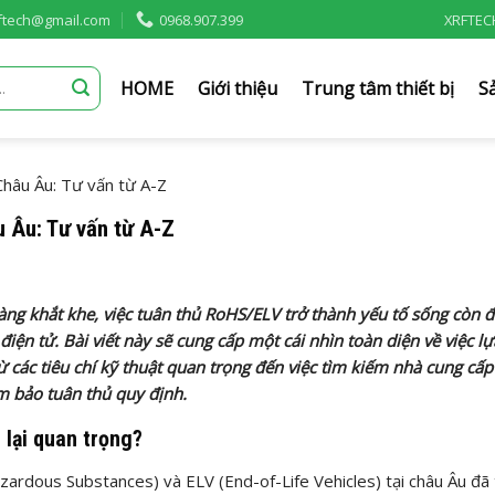
rftech@gmail.com
0968.907.399
XRFTEC
HOME
Giới thiệu
Trung tâm thiết bị
S
hâu Âu: Tư vấn từ A-Z
 Âu: Tư vấn từ A-Z
ng khắt khe, việc tuân thủ RoHS/ELV trở thành yếu tố sống còn đ
iện tử. Bài viết này sẽ cung cấp một cái nhìn toàn diện về việc l
 các tiêu chí kỹ thuật quan trọng đến việc tìm kiếm nhà cung cấp 
m bảo tuân thủ quy định.
lại quan trọng?
zardous Substances) và ELV (End-of-Life Vehicles) tại châu Âu đã 