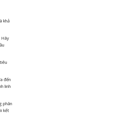
à khả
. Hãy
cầu
tiêu
ựa đến
h linh
ng phân
i kết