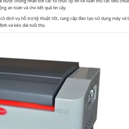
được chứng nhận bởi các tổ chức uy tín và tuân thủ các tiêu chuẩ
ng an toàn và cho kết quả tin cậy.
ó dịch vụ hỗ trợ kỹ thuật tốt, cung cấp đào tạo sử dụng máy và b
nh và kéo dài tuổi thọ.