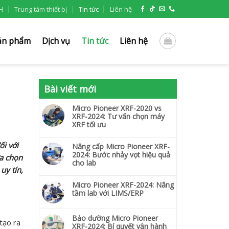
H
Trung tâm thiết bị
Tin tức
Liên hệ
ản phẩm
Dịch vụ
Tin tức
Liên hệ
Bài viết mới
Micro Pioneer XRF-2020 vs
XRF-2024: Tư vấn chọn máy
XRF tối ưu
ối với
Nâng cấp Micro Pioneer XRF-
2024: Bước nhảy vọt hiệu quả
ựa chọn
cho lab
uy tín,
Micro Pioneer XRF-2024: Nâng
tầm lab với LIMS/ERP
Bảo dưỡng Micro Pioneer
tạo ra
XRF-2024: Bí quyết vận hành