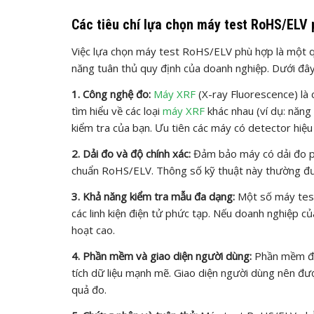
Các tiêu chí lựa chọn máy test RoHS/ELV
Việc lựa chọn máy test RoHS/ELV phù hợp là một qu
năng tuân thủ quy định của doanh nghiệp. Dưới đây
1. Công nghệ đo:
Máy XRF
(X-ray Fluorescence) là
tìm hiểu về các loại
máy XRF
khác nhau (ví dụ: năng
kiểm tra của bạn. Ưu tiên các máy có detector hiệu
2. Dải đo và độ chính xác:
Đảm bảo máy có dải đo phù
chuẩn RoHS/ELV. Thông số kỹ thuật này thường được
3. Khả năng kiểm tra mẫu đa dạng:
Một số máy test 
các linh kiện điện tử phức tạp. Nếu doanh nghiệp củ
hoạt cao.
4. Phần mềm và giao diện người dùng:
Phần mềm điề
tích dữ liệu mạnh mẽ. Giao diện người dùng nên đượ
quả đo.