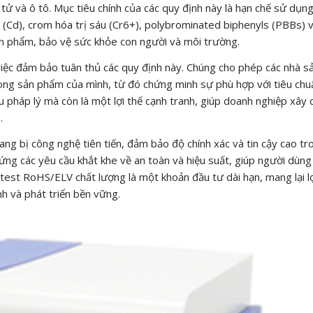
ử và ô tô. Mục tiêu chính của các quy định này là hạn chế sử dụng
m (Cd), crom hóa trị sáu (Cr6+), polybrominated biphenyls (PBBs) 
n phẩm, bảo vệ sức khỏe con người và môi trường.
iệc đảm bảo tuân thủ các quy định này. Chúng cho phép các nhà s
rong sản phẩm của mình, từ đó chứng minh sự phù hợp với tiêu chu
u pháp lý mà còn là một lợi thế cạnh tranh, giúp doanh nghiệp xây
.
g bị công nghệ tiên tiến, đảm bảo độ chính xác và tin cậy cao tr
ứng các yêu cầu khắt khe về an toàn và hiệu suất, giúp người dùng
est RoHS/ELV chất lượng là một khoản đầu tư dài hạn, mang lại lợ
nh và phát triển bền vững.