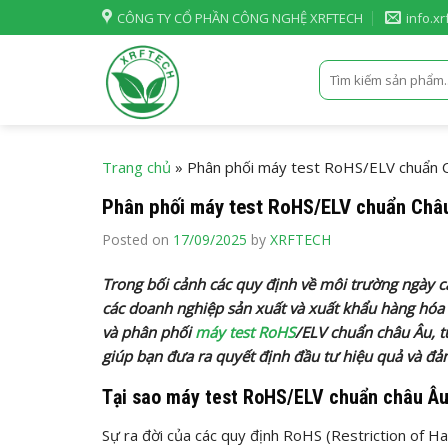
Skip
CÔNG TY CỔ PHẦN CÔNG NGHỆ XRFTECH
info.x
to
content
Tìm
kiếm:
Trang chủ
»
Phân phối máy test RoHS/ELV chuẩn C
Phân phối máy test RoHS/ELV chuẩn Châu
Posted on
17/09/2025
by
XRFTECH
Trong bối cảnh các quy định về môi trường ngày cà
các doanh nghiệp sản xuất và xuất khẩu hàng hóa đ
và phân phối
máy test RoHS
/ELV chuẩn châu Âu, từ
giúp bạn đưa ra quyết định đầu tư hiệu quả và đả
Tại sao máy test RoHS/ELV chuẩn châu Âu 
Sự ra đời của các quy định RoHS (Restriction of Ha