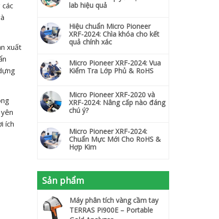
 các
lab hiệu quả
và
Hiệu chuẩn Micro Pioneer
XRF-2024: Chìa khóa cho kết
quả chính xác
ản xuất
ẩn
Micro Pioneer XRF-2024: Vua
 dựng
Kiểm Tra Lớp Phủ & RoHS
Micro Pioneer XRF-2020 và
ong
XRF-2024: Nâng cấp nào đáng
chú ý?
 yên
i ích
Micro Pioneer XRF-2024:
Chuẩn Mực Mới Cho RoHS &
Hợp Kim
Sản phẩm
Máy phân tích vàng cầm tay
TERRAS Pi900E – Portable