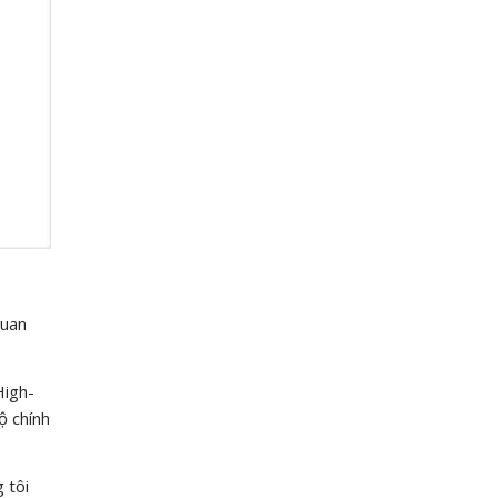
quan
High-
ộ chính
 tôi