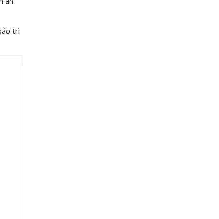
n an
ảo trì