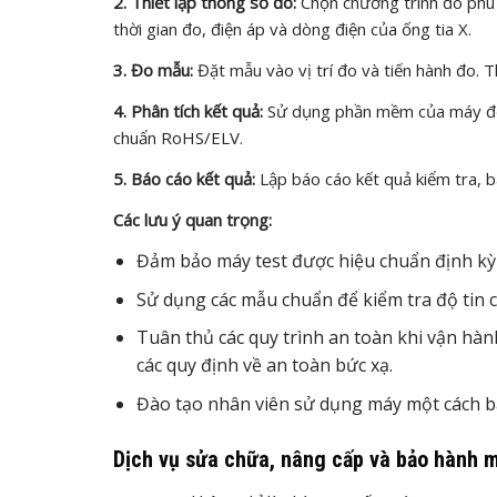
2. Thiết lập thông số đo:
Chọn chương trình đo phù h
thời gian đo, điện áp và dòng điện của ống tia X.
3. Đo mẫu:
Đặt mẫu vào vị trí đo và tiến hành đo. Th
4. Phân tích kết quả:
Sử dụng phần mềm của máy để p
chuẩn RoHS/ELV.
5. Báo cáo kết quả:
Lập báo cáo kết quả kiểm tra, b
Các lưu ý quan trọng:
Đảm bảo máy test được hiệu chuẩn định kỳ 
Sử dụng các mẫu chuẩn để kiểm tra độ tin c
Tuân thủ các quy trình an toàn khi vận hà
các quy định về an toàn bức xạ.
Đào tạo nhân viên sử dụng máy một cách bà
Dịch vụ sửa chữa, nâng cấp và bảo hành 