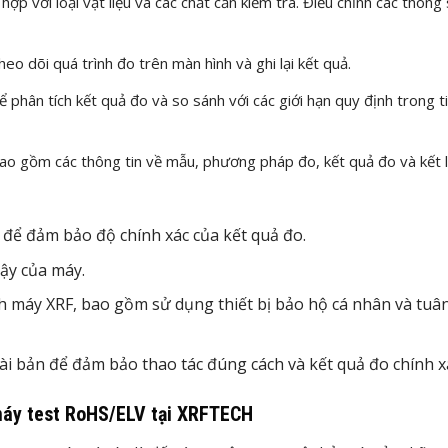
ợp với loại vật liệu và các chất cần kiểm tra. Điều chỉnh các thông
eo dõi quá trình đo trên màn hình và ghi lại kết quả.
hân tích kết quả đo và so sánh với các giới hạn quy định trong t
ao gồm các thông tin về mẫu, phương pháp đo, kết quả đo và kết l
để đảm bảo độ chính xác của kết quả đo.
ậy của máy.
nh máy XRF, bao gồm sử dụng thiết bị bảo hộ cá nhân và tuâ
i bản để đảm bảo thao tác đúng cách và kết quả đo chính x
máy test RoHS/ELV tại XRFTECH