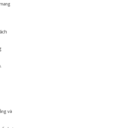
t mang
ách
g
.
ẳng và