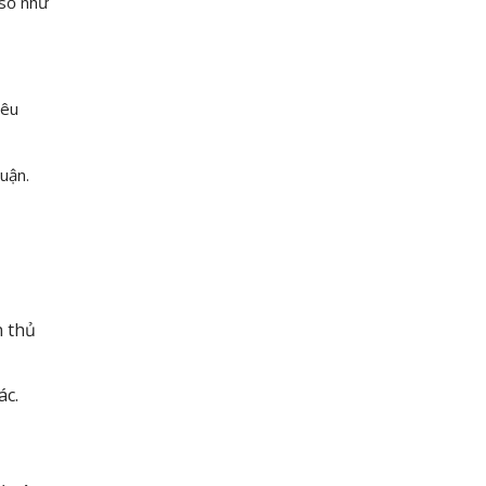
 số như
iêu
uận.
n thủ
ác.