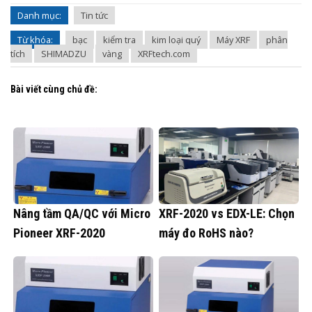
Danh mục:
Tin tức
Từ khóa:
bạc
kiểm tra
kim loại quý
Máy XRF
phân
tích
SHIMADZU
vàng
XRFtech.com
Bài viết cùng chủ đề:
Nâng tầm QA/QC với Micro
XRF-2020 vs EDX-LE: Chọn
Pioneer XRF-2020
máy đo RoHS nào?