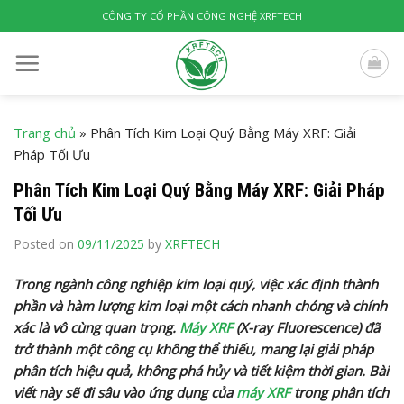
Skip
CÔNG TY CỔ PHẦN CÔNG NGHỆ XRFTECH
to
content
Trang chủ
»
Phân Tích Kim Loại Quý Bằng Máy XRF: Giải
Pháp Tối Ưu
Phân Tích Kim Loại Quý Bằng Máy XRF: Giải Pháp
Tối Ưu
Posted on
09/11/2025
by
XRFTECH
Trong ngành công nghiệp kim loại quý, việc xác định thành
phần và hàm lượng kim loại một cách nhanh chóng và chính
xác là vô cùng quan trọng.
Máy XRF
(X-ray Fluorescence) đã
trở thành một công cụ không thể thiếu, mang lại giải pháp
phân tích hiệu quả, không phá hủy và tiết kiệm thời gian. Bài
viết này sẽ đi sâu vào ứng dụng của
máy XRF
trong phân tích