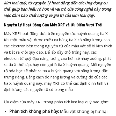
kim loại quý, từ nguyên lý hoạt động đến các ứng dụng cụ
thể, giúp bạn hiểu rõ hơn về vai trò của công nghệ này trong
việc đảm bảo chất lượng và giá trị của kim loại quý.
Nguyên Lý Hoạt Động Của Máy XRF và Ưu Điểm Vượt Trội
Máy XRF hoạt động dựa trên nguyên tắc huỳnh quang tia X.
Khi một mẫu vật được chiếu xạ bằng tia X có năng lượng cao,
các electron bên trong nguyên tử của mẫu vật sẽ bị kích thích
và bật ra khỏi quỹ đạo. Để lấp đầy chỗ trống này, các
electron từ quỹ đạo năng lượng cao hơn sẽ nhảy xuống, phát
ra tia X thứ cấp, hay còn gọi là tia X huỳnh quang. Mỗi nguyên
tố hóa học sẽ phát ra tia X huỳnh quang với năng lượng đặc
trưng riêng. Bằng cách đo năng lượng và cường độ của các
tia X huỳnh quang này, máy XRF có thể xác định định tính và
định lượng các nguyên tố có trong mẫu.
Ưu điểm của máy XRF trong phân tích kim loại quý bao gồm:
Phân tích không phá hủy:
Mẫu vật không bị hư hại