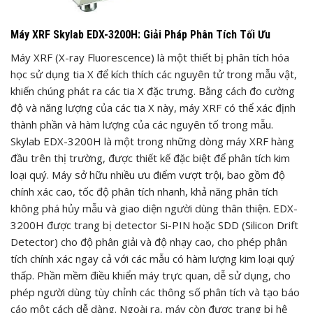
Máy XRF Skylab EDX-3200H: Giải Pháp Phân Tích Tối Ưu
Máy XRF (X-ray Fluorescence) là một thiết bị phân tích hóa
học sử dụng tia X để kích thích các nguyên tử trong mẫu vật,
khiến chúng phát ra các tia X đặc trưng. Bằng cách đo cường
độ và năng lượng của các tia X này, máy XRF có thể xác định
thành phần và hàm lượng của các nguyên tố trong mẫu.
Skylab EDX-3200H là một trong những dòng máy XRF hàng
đầu trên thị trường, được thiết kế đặc biệt để phân tích kim
loại quý. Máy sở hữu nhiều ưu điểm vượt trội, bao gồm độ
chính xác cao, tốc độ phân tích nhanh, khả năng phân tích
không phá hủy mẫu và giao diện người dùng thân thiện. EDX-
3200H được trang bị detector Si-PIN hoặc SDD (Silicon Drift
Detector) cho độ phân giải và độ nhạy cao, cho phép phân
tích chính xác ngay cả với các mẫu có hàm lượng kim loại quý
thấp. Phần mềm điều khiển máy trực quan, dễ sử dụng, cho
phép người dùng tùy chỉnh các thông số phân tích và tạo báo
cáo một cách dễ dàng. Ngoài ra, máy còn được trang bị hệ