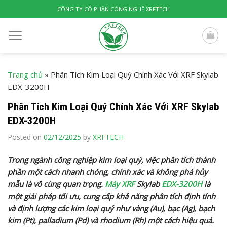
Skip
CÔNG TY CỔ PHẦN CÔNG NGHỆ XRFTECH
to
content
Trang chủ
»
Phân Tích Kim Loại Quý Chính Xác Với XRF Skylab
EDX-3200H
Phân Tích Kim Loại Quý Chính Xác Với XRF Skylab
EDX-3200H
Posted on
02/12/2025
by
XRFTECH
Trong ngành công nghiệp kim loại quý, việc phân tích thành
phần một cách nhanh chóng, chính xác và không phá hủy
mẫu là vô cùng quan trọng.
Máy XRF
Skylab
EDX-3200H
là
một giải pháp tối ưu, cung cấp khả năng phân tích định tính
và định lượng các kim loại quý như vàng (Au), bạc (Ag), bạch
kim (Pt), palladium (Pd) và rhodium (Rh) một cách hiệu quả.