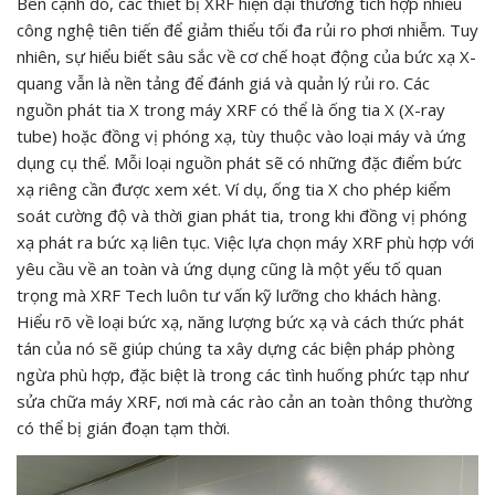
Bên cạnh đó, các thiết bị XRF hiện đại thường tích hợp nhiều
công nghệ tiên tiến để giảm thiểu tối đa rủi ro phơi nhiễm. Tuy
nhiên, sự hiểu biết sâu sắc về cơ chế hoạt động của bức xạ X-
quang vẫn là nền tảng để đánh giá và quản lý rủi ro. Các
nguồn phát tia X trong máy XRF có thể là ống tia X (X-ray
tube) hoặc đồng vị phóng xạ, tùy thuộc vào loại máy và ứng
dụng cụ thể. Mỗi loại nguồn phát sẽ có những đặc điểm bức
xạ riêng cần được xem xét. Ví dụ, ống tia X cho phép kiểm
soát cường độ và thời gian phát tia, trong khi đồng vị phóng
xạ phát ra bức xạ liên tục. Việc lựa chọn máy XRF phù hợp với
yêu cầu về an toàn và ứng dụng cũng là một yếu tố quan
trọng mà XRF Tech luôn tư vấn kỹ lưỡng cho khách hàng.
Hiểu rõ về loại bức xạ, năng lượng bức xạ và cách thức phát
tán của nó sẽ giúp chúng ta xây dựng các biện pháp phòng
ngừa phù hợp, đặc biệt là trong các tình huống phức tạp như
sửa chữa máy XRF, nơi mà các rào cản an toàn thông thường
có thể bị gián đoạn tạm thời.