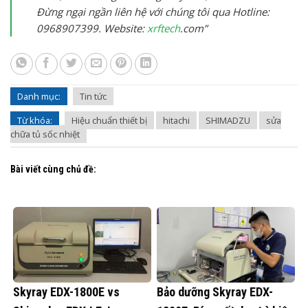
Đừng ngại ngần liên hệ với chúng tôi qua Hotline:
0968907399. Website:
xrftech
.com”
Danh mục:
Tin tức
Từ khóa:
Hiệu chuẩn thiết bị
hitachi
SHIMADZU
sửa
chữa tủ sốc nhiệt
Bài viết cùng chủ đề:
Skyray EDX-1800E vs
Bảo dưỡng Skyray EDX-