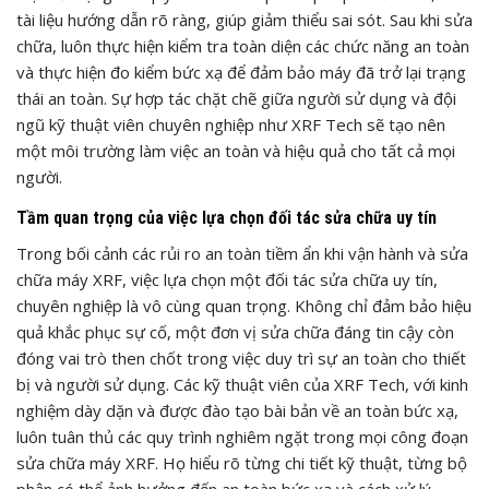
tài liệu hướng dẫn rõ ràng, giúp giảm thiểu sai sót. Sau khi sửa
chữa, luôn thực hiện kiểm tra toàn diện các chức năng an toàn
và thực hiện đo kiểm bức xạ để đảm bảo máy đã trở lại trạng
thái an toàn. Sự hợp tác chặt chẽ giữa người sử dụng và đội
ngũ kỹ thuật viên chuyên nghiệp như XRF Tech sẽ tạo nên
một môi trường làm việc an toàn và hiệu quả cho tất cả mọi
người.
Tầm quan trọng của việc lựa chọn đối tác sửa chữa uy tín
Trong bối cảnh các rủi ro an toàn tiềm ẩn khi vận hành và sửa
chữa máy XRF, việc lựa chọn một đối tác sửa chữa uy tín,
chuyên nghiệp là vô cùng quan trọng. Không chỉ đảm bảo hiệu
quả khắc phục sự cố, một đơn vị sửa chữa đáng tin cậy còn
đóng vai trò then chốt trong việc duy trì sự an toàn cho thiết
bị và người sử dụng. Các kỹ thuật viên của XRF Tech, với kinh
nghiệm dày dặn và được đào tạo bài bản về an toàn bức xạ,
luôn tuân thủ các quy trình nghiêm ngặt trong mọi công đoạn
sửa chữa máy XRF. Họ hiểu rõ từng chi tiết kỹ thuật, từng bộ
phận có thể ảnh hưởng đến an toàn bức xạ và cách xử lý