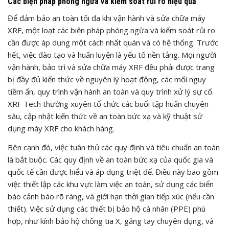
Các biện pháp phòng ngừa và kiểm soát rủi ro hiệu quả
Để đảm bảo an toàn tối đa khi vận hành và sửa chữa máy
XRF, một loạt các biện pháp phòng ngừa và kiểm soát rủi ro
cần được áp dụng một cách nhất quán và có hệ thống. Trước
hết, việc đào tạo và huấn luyện là yếu tố nền tảng. Mọi người
vận hành, bảo trì và sửa chữa máy XRF đều phải được trang
bị đầy đủ kiến thức về nguyên lý hoạt động, các mối nguy
tiềm ẩn, quy trình vận hành an toàn và quy trình xử lý sự cố.
XRF Tech thường xuyên tổ chức các buổi tập huấn chuyên
sâu, cập nhật kiến thức về an toàn bức xạ và kỹ thuật sử
dụng máy XRF cho khách hàng.
Bên cạnh đó, việc tuân thủ các quy định và tiêu chuẩn an toàn
là bắt buộc. Các quy định về an toàn bức xạ của quốc gia và
quốc tế cần được hiểu và áp dụng triệt để. Điều này bao gồm
việc thiết lập các khu vực làm việc an toàn, sử dụng các biển
báo cảnh báo rõ ràng, và giới hạn thời gian tiếp xúc (nếu cần
thiết). Việc sử dụng các thiết bị bảo hộ cá nhân (PPE) phù
hợp, như kính bảo hộ chống tia X, găng tay chuyên dụng, và