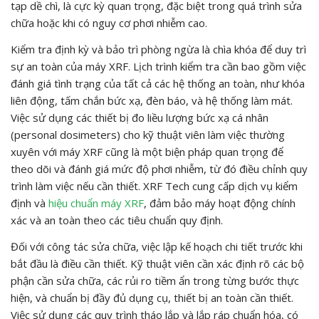
tạp dề chì, là cực kỳ quan trọng, đặc biệt trong quá trình sửa
chữa hoặc khi có nguy cơ phơi nhiễm cao.
Kiểm tra định kỳ và bảo trì phòng ngừa là chìa khóa để duy trì
sự an toàn của máy XRF. Lịch trình kiểm tra cần bao gồm việc
đánh giá tình trạng của tất cả các hệ thống an toàn, như khóa
liên động, tấm chắn bức xạ, đèn báo, và hệ thống làm mát.
Việc sử dụng các thiết bị đo liều lượng bức xạ cá nhân
(personal dosimeters) cho kỹ thuật viên làm việc thường
xuyên với máy XRF cũng là một biện pháp quan trọng để
theo dõi và đánh giá mức độ phơi nhiễm, từ đó điều chỉnh quy
trình làm việc nếu cần thiết. XRF Tech cung cấp dịch vụ kiểm
định và
hiệu chuẩn máy XRF
, đảm bảo máy hoạt động chính
xác và an toàn theo các tiêu chuẩn quy định.
Đối với công tác sửa chữa, việc lập kế hoạch chi tiết trước khi
bắt đầu là điều cần thiết. Kỹ thuật viên cần xác định rõ các bộ
phận cần sửa chữa, các rủi ro tiềm ẩn trong từng bước thực
hiện, và chuẩn bị đầy đủ dụng cụ, thiết bị an toàn cần thiết.
Việc sử dụng các quy trình tháo lắp và lắp ráp chuẩn hóa, có