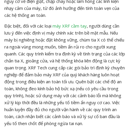
nguy cơ về điện giật, chập cháy hoặc làm hỏng các linh kiện
nhạy cảm của máy, từ đó ảnh hưởng đến tính toàn vẹn của
các hệ thống an toàn.
Đặc biệt, đối với các loại
máy XRF cầm tay
, người dùng cần
lưu ý đến việc định vị máy chính xác trên bề mặt mẫu. Nếu
máy bị nghiêng hoặc đặt không vững, chùm tia X có thể chiếu
ra ngoài vùng mong muốn, tiềm ẩn rủi ro cho người xung
quanh. Các quy trình kiểm tra định kỳ về tình trạng của các lớp
chắn tia X, gioăng cửa, và hệ thống khóa liên động là cực kỳ
quan trọng. XRF Tech cung cấp các gói bảo trì định kỳ chuyên
nghiệp để đảm bảo máy XRF của quý khách hàng luôn hoạt
động trong điều kiện an toàn tối ưu. Quên bật các chế độ an
toàn, không đeo kính bảo hộ bức xạ (nếu có yêu cầu trong
quy trình), hoặc sử dụng máy với các cảnh báo lỗi mà không
xử lý kịp thời đều là những yếu tố tiềm ẩn nguy cơ cao. Việc
huấn luyện đầy đủ cho người vận hành về các quy trình an
toàn, cách nhận biết các cảnh báo và xử lý sự cố ban đầu là
yếu tố then chốt để phòng ngừa tai nạn.