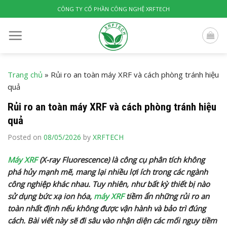
Skip
CÔNG TY CỔ PHẦN CÔNG NGHỆ XRFTECH
to
content
Trang chủ
»
Rủi ro an toàn máy XRF và cách phòng tránh hiệu
quả
Rủi ro an toàn máy XRF và cách phòng tránh hiệu
quả
Posted on
08/05/2026
by
XRFTECH
Máy XRF
(X-ray Fluorescence) là công cụ phân tích không
phá hủy mạnh mẽ, mang lại nhiều lợi ích trong các ngành
công nghiệp khác nhau. Tuy nhiên, như bất kỳ thiết bị nào
sử dụng bức xạ ion hóa,
máy XRF
tiềm ẩn những rủi ro an
toàn nhất định nếu không được vận hành và bảo trì đúng
cách. Bài viết này sẽ đi sâu vào nhận diện các mối nguy tiềm