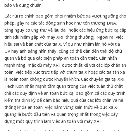
bảo vệ đúng chuẩn.
Các rủi ro chính bao gồm phơi nhiễm bức xạ vượt ngưỡng cho
phép, gây ra các tác động sinh học như tổn thương DNA,
tăng nguy cơ ung thư về lâu dài, hoặc các hiệu ứng bức xạ cấp
tính (dù hiếm gặp với máy XRF thông thường). Ngoài ra, việc
hiểu sai về bản chất của tia X, ví dụ như nhầm lẫn nó với tia
UV hay ánh sáng nhìn thấy, cũng có thể dẫn đến thái độ chủ
quan và bỏ qua các biện pháp an toàn cần thiết. Cần nhấn
mạnh rằng, mặc dù máy XRF được thiết kế với các lớp chắn an
toàn, việc tiếp xúc trực tiếp với chùm tia X hoặc các tia tán xạ
là hoàn toàn không được khuyến khích. Các chuyên gia tại XRF
Tech luôn nhấn mạnh tầm quan trọng của việc tuân thủ chặt
chẽ các quy định về an toàn bức xạ, bao gồm cả các quy trình
kiểm tra định kỳ để đảm bảo hiệu quả của các lớp chắn và hệ
thống khóa an toàn. Việc nắm vững kiến thức về bức xạ X-
quang là bước đầu tiên và quan trọng nhất trong việc xây
dựng một quy trình làm việc an toàn với máy XRF.