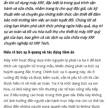
ẩn khi sử dụng máy XRF, đặc biệt là trong quá trình vận
hành và sửa chữa, nhằm trang bị cho quý độc giả, các kỹ
thuật viên và chuyên gia những kiến thức cần thiết để đảm
bảo môi trường làm việc an toàn tuyệt đối. Chúng tôi sẽ
cùng bạn khám phá cách thức phòng ngừa hiệu quả, duy trì
sự an toàn và tối ưu hóa tuổi thọ cho thiết bị máy XRF quý
giá của bạn, bao gồm cả các dịch vụ sửa chữa máy XRF
chuyên nghiệp từ XRF Tech.
Hiểu rõ bức xạ X-quang và tác động tiềm ẩn
Máy XRF hoạt động dựa trên nguyên lý phát ra tia X để kích
thích các nguyên tử trong mẫu, khiến chúng phát ra bức xạ
huỳnh quang đặc trưng. Chính bức xạ X-quang này, dù ở
cường độ thấp và được kiểm soát, vẫn là yếu tố cốt lõi cần
được hiểu rõ về mặt an toàn. Tia X là một dạng bức xạ ion
hóa, có khả năng làm tổn thương các tế bào sống nếu tiếp
xúc ở liều lượng cao hoặc trong thời gian dài. Điều này không
chỉ ảnh hưởng đến người vận hành trực tiếp mà còn có thể tác
động đến những người xung quanh nếu thiết bị không được