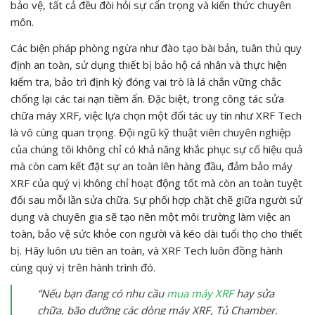
bảo vệ, tất cả đều đòi hỏi sự cẩn trọng và kiến thức chuyên
môn.
Các biện pháp phòng ngừa như đào tạo bài bản, tuân thủ quy
định an toàn, sử dụng thiết bị bảo hộ cá nhân và thực hiện
kiểm tra, bảo trì định kỳ đóng vai trò là lá chắn vững chắc
chống lại các tai nạn tiềm ẩn. Đặc biệt, trong công tác sửa
chữa máy XRF, việc lựa chọn một đối tác uy tín như XRF Tech
là vô cùng quan trọng. Đội ngũ kỹ thuật viên chuyên nghiệp
của chúng tôi không chỉ có khả năng khắc phục sự cố hiệu quả
mà còn cam kết đặt sự an toàn lên hàng đầu, đảm bảo máy
XRF của quý vị không chỉ hoạt động tốt mà còn an toàn tuyệt
đối sau mỗi lần sửa chữa. Sự phối hợp chặt chẽ giữa người sử
dụng và chuyên gia sẽ tạo nên một môi trường làm việc an
toàn, bảo vệ sức khỏe con người và kéo dài tuổi thọ cho thiết
bị. Hãy luôn ưu tiên an toàn, và XRF Tech luôn đồng hành
cùng quý vị trên hành trình đó.
“Nếu bạn đang có nhu cầu
mua máy XRF
hay sửa
chữa, bão dưỡng các dòng máy XRF, Tủ Chamber.