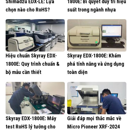
Shimadzu EDX-LE: Lựa
1800E: Bí quyết duy trì hiệu
chọn nào cho RoHS?
suất trong ngành nhựa
Hiệu chuẩn Skyray EDX-
Skyray EDX-1800E: Khám
1800E: Quy trình chuẩn &
phá tính năng và ứng dụng
bộ mẫu cần thiết
toàn diện
Skyray EDX-1800E: Máy
Giải đáp mọi thắc mắc về
test RoHS lý tưởng cho
Micro Pioneer XRF-2024