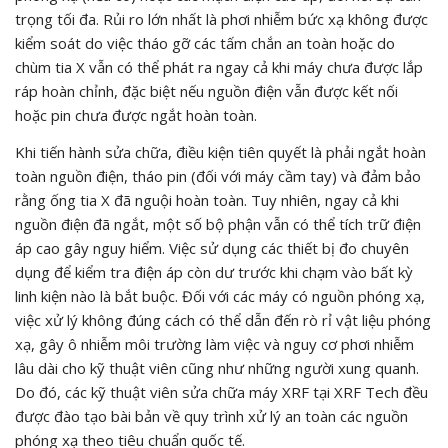
trọng tối đa. Rủi ro lớn nhất là phơi nhiễm bức xạ không được
kiểm soát do việc tháo gỡ các tấm chắn an toàn hoặc do
chùm tia X vẫn có thể phát ra ngay cả khi máy chưa được lắp
ráp hoàn chỉnh, đặc biệt nếu nguồn điện vẫn được kết nối
hoặc pin chưa được ngắt hoàn toàn.
Khi tiến hành sửa chữa, điều kiện tiên quyết là phải ngắt hoàn
toàn nguồn điện, tháo pin (đối với máy cầm tay) và đảm bảo
rằng ống tia X đã nguội hoàn toàn. Tuy nhiên, ngay cả khi
nguồn điện đã ngắt, một số bộ phận vẫn có thể tích trữ điện
áp cao gây nguy hiểm. Việc sử dụng các thiết bị đo chuyên
dụng để kiểm tra điện áp còn dư trước khi chạm vào bất kỳ
linh kiện nào là bắt buộc. Đối với các máy có nguồn phóng xạ,
việc xử lý không đúng cách có thể dẫn đến rò rỉ vật liệu phóng
xạ, gây ô nhiễm môi trường làm việc và nguy cơ phơi nhiễm
lâu dài cho kỹ thuật viên cũng như những người xung quanh.
Do đó, các kỹ thuật viên sửa chữa máy XRF tại XRF Tech đều
được đào tạo bài bản về quy trình xử lý an toàn các nguồn
phóng xạ theo tiêu chuẩn quốc tế.