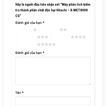
Hãy là người đầu tiên nhận xét “Máy phân tích kiểm
tra thành phần chất độc hại Hitachi – X-MET8000
CG”
Đánh giá của bạn
*
1 trên 5 sao
2 trên 5 sao
3 trên 5 sao
4 trên 5 sao
5 trên 5 sao
Đánh giá của bạn
*
Tên
*