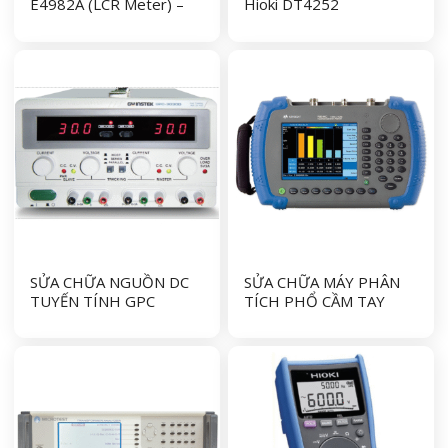
E4982A (LCR Meter) –
Hioki DT4252
KEYSIGHT
SỬA CHỮA NGUỒN DC
SỬA CHỮA MÁY PHÂN
TUYẾN TÍNH GPC
TÍCH PHỔ CẦM TAY
3030D GW INSTEK (GW
N9344C KEYSIGHT
INSTEK POWER
(HANDHELD SPECTRUM
SUPPLY)
ANALYZER)