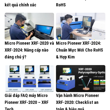
kết quả chính xác
RoHS
Micro Pioneer XRF-2020 và
Micro Pioneer XRF-2024:
XRF-2024: Nâng cấp nào
Chuẩn Mực Mới Cho RoHS
đáng chú ý?
& Hợp Kim
Giải đáp FAQ máy Micro
Vận hành Micro Pioneer
Pioneer XRF-2020 – XRF
XRF-2020: Checklist an
Tech
toàn & hiệu quả