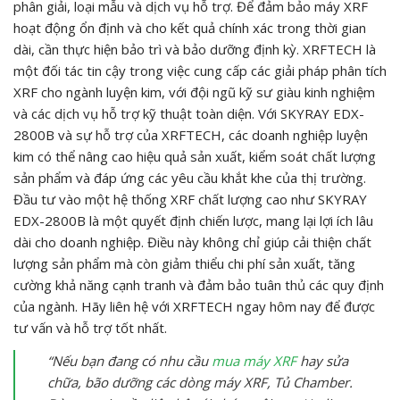
phân giải, loại mẫu và dịch vụ hỗ trợ. Để đảm bảo máy XRF
hoạt động ổn định và cho kết quả chính xác trong thời gian
dài, cần thực hiện bảo trì và bảo dưỡng định kỳ. XRFTECH là
một đối tác tin cậy trong việc cung cấp các giải pháp phân tích
XRF cho ngành luyện kim, với đội ngũ kỹ sư giàu kinh nghiệm
và các dịch vụ hỗ trợ kỹ thuật toàn diện. Với SKYRAY EDX-
2800B và sự hỗ trợ của XRFTECH, các doanh nghiệp luyện
kim có thể nâng cao hiệu quả sản xuất, kiểm soát chất lượng
sản phẩm và đáp ứng các yêu cầu khắt khe của thị trường.
Đầu tư vào một hệ thống XRF chất lượng cao như SKYRAY
EDX-2800B là một quyết định chiến lược, mang lại lợi ích lâu
dài cho doanh nghiệp. Điều này không chỉ giúp cải thiện chất
lượng sản phẩm mà còn giảm thiểu chi phí sản xuất, tăng
cường khả năng cạnh tranh và đảm bảo tuân thủ các quy định
của ngành. Hãy liên hệ với XRFTECH ngay hôm nay để được
tư vấn và hỗ trợ tốt nhất.
“Nếu bạn đang có nhu cầu
mua máy XRF
hay sửa
chữa, bão dưỡng các dòng máy XRF, Tủ Chamber.