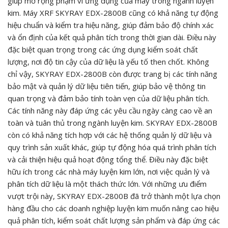
giúp mở rộng phạm vi ứng dụng của máy trong ngành luyện
kim. Máy XRF SKYRAY EDX-2800B cũng có khả năng tự động
hiệu chuẩn và kiểm tra hiệu năng, giúp đảm bảo độ chính xác
và ổn định của kết quả phân tích trong thời gian dài. Điều này
đặc biệt quan trọng trong các ứng dụng kiểm soát chất
lượng, nơi độ tin cậy của dữ liệu là yếu tố then chốt. Không
chỉ vậy, SKYRAY EDX-2800B còn được trang bị các tính năng
bảo mật và quản lý dữ liệu tiên tiến, giúp bảo vệ thông tin
quan trọng và đảm bảo tính toàn vẹn của dữ liệu phân tích.
Các tính năng này đáp ứng các yêu cầu ngày càng cao về an
toàn và tuân thủ trong ngành luyện kim. SKYRAY EDX-2800B
còn có khả năng tích hợp với các hệ thống quản lý dữ liệu và
quy trình sản xuất khác, giúp tự động hóa quá trình phân tích
và cải thiện hiệu quả hoạt động tổng thể. Điều này đặc biệt
hữu ích trong các nhà máy luyện kim lớn, nơi việc quản lý và
phân tích dữ liệu là một thách thức lớn. Với những ưu điểm
vượt trội này, SKYRAY EDX-2800B đã trở thành một lựa chọn
hàng đầu cho các doanh nghiệp luyện kim muốn nâng cao hiệu
quả phân tích, kiểm soát chất lượng sản phẩm và đáp ứng các