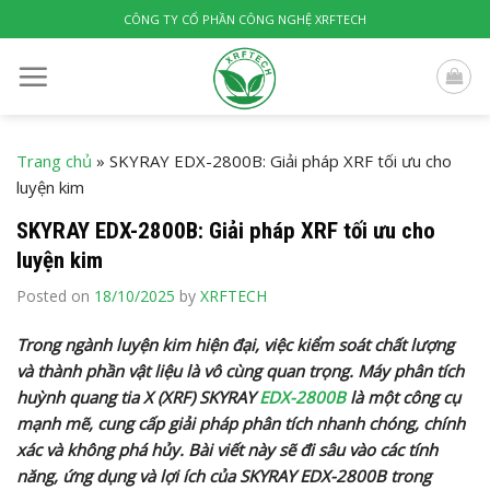
Skip
CÔNG TY CỔ PHẦN CÔNG NGHỆ XRFTECH
to
content
Trang chủ
»
SKYRAY EDX-2800B: Giải pháp XRF tối ưu cho
luyện kim
SKYRAY EDX-2800B: Giải pháp XRF tối ưu cho
luyện kim
Posted on
18/10/2025
by
XRFTECH
Trong ngành luyện kim hiện đại, việc kiểm soát chất lượng
và thành phần vật liệu là vô cùng quan trọng. Máy phân tích
huỳnh quang tia X (XRF) SKYRAY
EDX-2800B
là một công cụ
mạnh mẽ, cung cấp giải pháp phân tích nhanh chóng, chính
xác và không phá hủy. Bài viết này sẽ đi sâu vào các tính
năng, ứng dụng và lợi ích của SKYRAY EDX-2800B trong