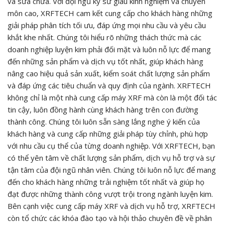
và sửa chữa. Với đội ngũ kỹ sư giàu kinh nghiệm và chuyên
môn cao, XRFTECH cam kết cung cấp cho khách hàng những
giải pháp phân tích tối ưu, đáp ứng mọi nhu cầu và yêu cầu
khắt khe nhất. Chúng tôi hiểu rõ những thách thức mà các
doanh nghiệp luyện kim phải đối mặt và luôn nỗ lực để mang
đến những sản phẩm và dịch vụ tốt nhất, giúp khách hàng
nâng cao hiệu quả sản xuất, kiểm soát chất lượng sản phẩm
và đáp ứng các tiêu chuẩn và quy định của ngành. XRFTECH
không chỉ là một nhà cung cấp máy XRF mà còn là một đối tác
tin cậy, luôn đồng hành cùng khách hàng trên con đường
thành công. Chúng tôi luôn sẵn sàng lắng nghe ý kiến của
khách hàng và cung cấp những giải pháp tùy chỉnh, phù hợp
với nhu cầu cụ thể của từng doanh nghiệp. Với XRFTECH, bạn
có thể yên tâm về chất lượng sản phẩm, dịch vụ hỗ trợ và sự
tận tâm của đội ngũ nhân viên. Chúng tôi luôn nỗ lực để mang
đến cho khách hàng những trải nghiệm tốt nhất và giúp họ
đạt được những thành công vượt trội trong ngành luyện kim.
Bên cạnh việc cung cấp máy XRF và dịch vụ hỗ trợ, XRFTECH
còn tổ chức các khóa đào tạo và hội thảo chuyên đề về phân