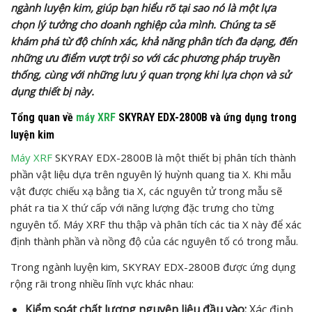
ngành luyện kim, giúp bạn hiểu rõ tại sao nó là một lựa
chọn lý tưởng cho doanh nghiệp của mình. Chúng ta sẽ
khám phá từ độ chính xác, khả năng phân tích đa dạng, đến
những ưu điểm vượt trội so với các phương pháp truyền
thống, cùng với những lưu ý quan trọng khi lựa chọn và sử
dụng thiết bị này.
Tổng quan về
máy XRF
SKYRAY EDX-2800B và ứng dụng trong
luyện kim
Máy XRF
SKYRAY EDX-2800B là một thiết bị phân tích thành
phần vật liệu dựa trên nguyên lý huỳnh quang tia X. Khi mẫu
vật được chiếu xạ bằng tia X, các nguyên tử trong mẫu sẽ
phát ra tia X thứ cấp với năng lượng đặc trưng cho từng
nguyên tố. Máy XRF thu thập và phân tích các tia X này để xác
định thành phần và nồng độ của các nguyên tố có trong mẫu.
Trong ngành luyện kim, SKYRAY EDX-2800B được ứng dụng
rộng rãi trong nhiều lĩnh vực khác nhau:
Kiểm soát chất lượng nguyên liệu đầu vào:
Xác định