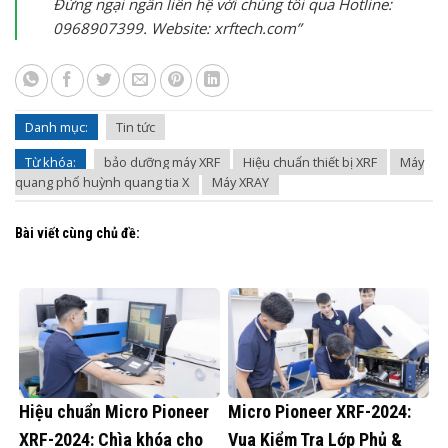
Đừng ngại ngần liên hệ với chúng tôi qua Hotline:
0968907399. Website: xrftech.com”
Danh mục:
Tin tức
Từ khóa:
bảo dưỡng máy XRF
Hiệu chuẩn thiết bị XRF
Máy
quang phổ huỳnh quang tia X
Máy XRAY
Bài viết cùng chủ đề:
Hiệu chuẩn Micro Pioneer
Micro Pioneer XRF-2024:
XRF-2024: Chìa khóa cho
Vua Kiểm Tra Lớp Phủ &