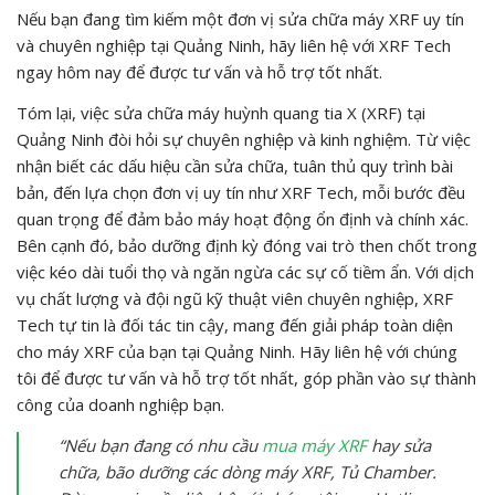
Nếu bạn đang tìm kiếm một đơn vị sửa chữa máy XRF uy tín
và chuyên nghiệp tại Quảng Ninh, hãy liên hệ với XRF Tech
ngay hôm nay để được tư vấn và hỗ trợ tốt nhất.
Tóm lại, việc sửa chữa máy huỳnh quang tia X (XRF) tại
Quảng Ninh đòi hỏi sự chuyên nghiệp và kinh nghiệm. Từ việc
nhận biết các dấu hiệu cần sửa chữa, tuân thủ quy trình bài
bản, đến lựa chọn đơn vị uy tín như XRF Tech, mỗi bước đều
quan trọng để đảm bảo máy hoạt động ổn định và chính xác.
Bên cạnh đó, bảo dưỡng định kỳ đóng vai trò then chốt trong
việc kéo dài tuổi thọ và ngăn ngừa các sự cố tiềm ẩn. Với dịch
vụ chất lượng và đội ngũ kỹ thuật viên chuyên nghiệp, XRF
Tech tự tin là đối tác tin cậy, mang đến giải pháp toàn diện
cho máy XRF của bạn tại Quảng Ninh. Hãy liên hệ với chúng
tôi để được tư vấn và hỗ trợ tốt nhất, góp phần vào sự thành
công của doanh nghiệp bạn.
“Nếu bạn đang có nhu cầu
mua máy XRF
hay sửa
chữa, bão dưỡng các dòng máy XRF, Tủ Chamber.