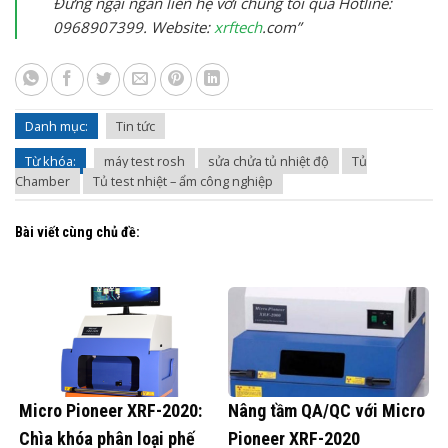
Đừng ngại ngần liên hệ với chúng tôi qua Hotline:
0968907399. Website:
xrftech
.com”
Danh mục:
Tin tức
Từ khóa:
máy test rosh
sửa chửa tủ nhiệt độ
Tủ
Chamber
Tủ test nhiệt – ẩm công nghiệp
Bài viết cùng chủ đề:
Micro Pioneer XRF-2020:
Nâng tầm QA/QC với Micro
Chìa khóa phân loại phế
Pioneer XRF-2020