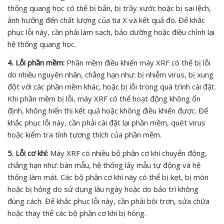
thống quang học có thể bị bẩn, bị trầy xước hoặc bị sai lệch,
ảnh hưởng đến chất lượng của tia X và kết quả đo. Để khắc
phục lỗi này, cần phải làm sạch, bảo dưỡng hoặc điều chỉnh lại
hệ thống quang học.
4. Lỗi phần mềm:
Phần mềm điều khiển máy XRF có thể bị lỗi
do nhiều nguyên nhân, chẳng hạn như: bị nhiễm virus, bị xung
đột với các phần mềm khác, hoặc bị lỗi trong quá trình cài đặt.
Khi phần mềm bị lỗi, máy XRF có thể hoạt động không ổn
định, không hiển thị kết quả hoặc không điều khiển được. Để
khắc phục lỗi này, cần phải cài đặt lại phần mềm, quét virus
hoặc kiểm tra tính tương thích của phần mềm.
5. Lỗi cơ khí:
Máy XRF có nhiều bộ phận cơ khí chuyển động,
chẳng hạn như: bàn mẫu, hệ thống lấy mẫu tự động và hệ
thống làm mát. Các bộ phận cơ khí này có thể bị kẹt, bị mòn
hoặc bị hỏng do sử dụng lâu ngày hoặc do bảo trì không
đúng cách. Để khắc phục lỗi này, cần phải bôi trơn, sửa chữa
hoặc thay thế các bộ phận cơ khí bị hỏng.