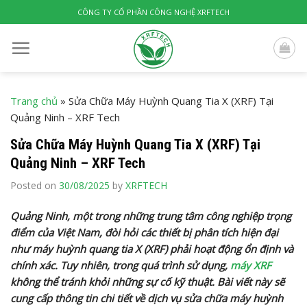
Skip
CÔNG TY CỔ PHẦN CÔNG NGHỆ XRFTECH
to
content
Trang chủ
»
Sửa Chữa Máy Huỳnh Quang Tia X (XRF) Tại
Quảng Ninh – XRF Tech
Sửa Chữa Máy Huỳnh Quang Tia X (XRF) Tại
Quảng Ninh – XRF Tech
Posted on
30/08/2025
by
XRFTECH
Quảng Ninh, một trong những trung tâm công nghiệp trọng
điểm của Việt Nam, đòi hỏi các thiết bị phân tích hiện đại
như máy huỳnh quang tia X (XRF) phải hoạt động ổn định và
chính xác. Tuy nhiên, trong quá trình sử dụng,
máy XRF
không thể tránh khỏi những sự cố kỹ thuật. Bài viết này sẽ
cung cấp thông tin chi tiết về dịch vụ sửa chữa máy huỳnh