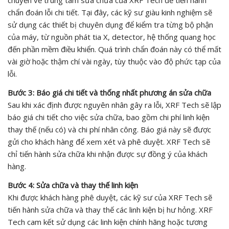
chuyển về trung tâm sửa chữa của XRF Tech để tiến hành
chẩn đoán lỗi chi tiết. Tại đây, các kỹ sư giàu kinh nghiệm sẽ
sử dụng các thiết bị chuyên dụng để kiểm tra từng bộ phận
của máy, từ nguồn phát tia X, detector, hệ thống quang học
đến phần mềm điều khiển. Quá trình chẩn đoán này có thể mất
vài giờ hoặc thậm chí vài ngày, tùy thuộc vào độ phức tạp của
lỗi.
Bước 3: Báo giá chi tiết và thống nhất phương án sửa chữa
Sau khi xác định được nguyên nhân gây ra lỗi, XRF Tech sẽ lập
báo giá chi tiết cho việc sửa chữa, bao gồm chi phí linh kiện
thay thế (nếu có) và chi phí nhân công. Báo giá này sẽ được
gửi cho khách hàng để xem xét và phê duyệt. XRF Tech sẽ
chỉ tiến hành sửa chữa khi nhận được sự đồng ý của khách
hàng.
Bước 4: Sửa chữa và thay thế linh kiện
Khi được khách hàng phê duyệt, các kỹ sư của XRF Tech sẽ
tiến hành sửa chữa và thay thế các linh kiện bị hư hỏng. XRF
Tech cam kết sử dụng các linh kiện chính hãng hoặc tương