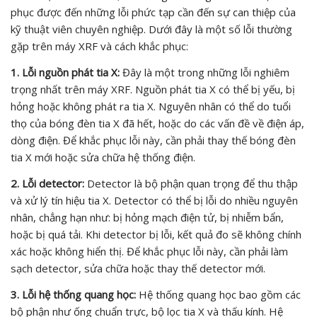
phục được đến những lỗi phức tạp cần đến sự can thiệp của
kỹ thuật viên chuyên nghiệp. Dưới đây là một số lỗi thường
gặp trên máy XRF và cách khắc phục:
1. Lỗi nguồn phát tia X:
Đây là một trong những lỗi nghiêm
trọng nhất trên máy XRF. Nguồn phát tia X có thể bị yếu, bị
hỏng hoặc không phát ra tia X. Nguyên nhân có thể do tuổi
thọ của bóng đèn tia X đã hết, hoặc do các vấn đề về điện áp,
dòng điện. Để khắc phục lỗi này, cần phải thay thế bóng đèn
tia X mới hoặc sửa chữa hệ thống điện.
2. Lỗi detector:
Detector là bộ phận quan trọng để thu thập
và xử lý tín hiệu tia X. Detector có thể bị lỗi do nhiều nguyên
nhân, chẳng hạn như: bị hỏng mạch điện tử, bị nhiễm bẩn,
hoặc bị quá tải. Khi detector bị lỗi, kết quả đo sẽ không chính
xác hoặc không hiển thị. Để khắc phục lỗi này, cần phải làm
sạch detector, sửa chữa hoặc thay thế detector mới.
3. Lỗi hệ thống quang học:
Hệ thống quang học bao gồm các
bộ phận như ống chuẩn trực, bộ lọc tia X và thấu kính. Hệ