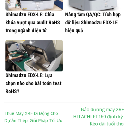
Shimadzu EDX-LE: Chìa
Nâng tầm QA/QC: Tích hợp
khóa vượt qua audit RoHS
dữ liệu Shimadzu EDX-LE
trong ngành điện tử
hiệu quả
Shimadzu EDX-LE: Lựa
chọn nào cho bài toán test
RoHS?
Bảo dưỡng máy XRF
Thuê Máy XRF Di Động Cho
HITACHI FT160 định kỳ:
Dự Án Thép: Giải Pháp Tối Ưu
Kéo dài tuổi thọ