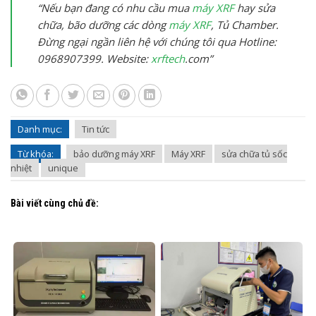
“Nếu bạn đang có nhu cầu mua
máy XRF
hay sửa
chữa, bão dưỡng các dòng
máy XRF
, Tủ Chamber.
Đừng ngại ngần liên hệ với chúng tôi qua Hotline:
0968907399. Website:
xrftech
.com”
Danh mục:
Tin tức
Từ khóa:
bảo dưỡng máy XRF
Máy XRF
sửa chữa tủ sốc
nhiệt
unique
Bài viết cùng chủ đề: