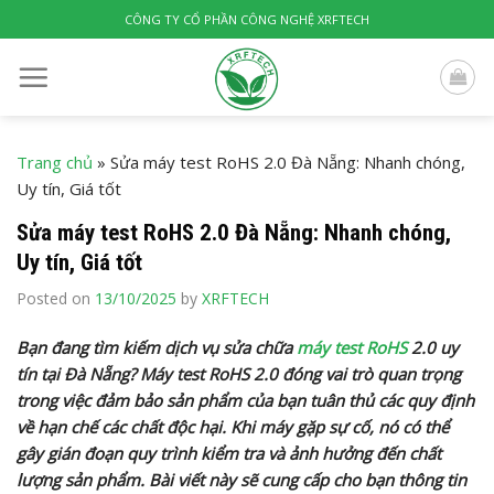
Skip
CÔNG TY CỔ PHẦN CÔNG NGHỆ XRFTECH
to
content
Trang chủ
»
Sửa máy test RoHS 2.0 Đà Nẵng: Nhanh chóng,
Uy tín, Giá tốt
Sửa máy test RoHS 2.0 Đà Nẵng: Nhanh chóng,
Uy tín, Giá tốt
Posted on
13/10/2025
by
XRFTECH
Bạn đang tìm kiếm dịch vụ sửa chữa
máy test RoHS
2.0 uy
tín tại Đà Nẵng? Máy test RoHS 2.0 đóng vai trò quan trọng
trong việc đảm bảo sản phẩm của bạn tuân thủ các quy định
về hạn chế các chất độc hại. Khi máy gặp sự cố, nó có thể
gây gián đoạn quy trình kiểm tra và ảnh hưởng đến chất
lượng sản phẩm. Bài viết này sẽ cung cấp cho bạn thông tin