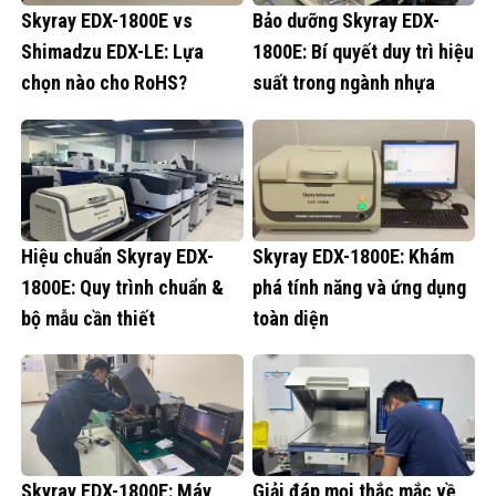
Skyray EDX-1800E vs
Bảo dưỡng Skyray EDX-
Shimadzu EDX-LE: Lựa
1800E: Bí quyết duy trì hiệu
chọn nào cho RoHS?
suất trong ngành nhựa
Hiệu chuẩn Skyray EDX-
Skyray EDX-1800E: Khám
1800E: Quy trình chuẩn &
phá tính năng và ứng dụng
bộ mẫu cần thiết
toàn diện
Skyray EDX-1800E: Máy
Giải đáp mọi thắc mắc về