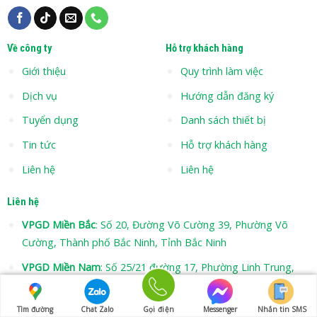
Về công ty
Hỗ trợ khách hàng
Giới thiệu
Quy trình làm việc
Dịch vụ
Hướng dẫn đăng ký
Tuyển dụng
Danh sách thiết bị
Tin tức
Hỗ trợ khách hàng
Liên hệ
Liên hệ
Liên hệ
VPGD Miền Bắc
: Số 20, Đường Võ Cường 39, Phường Võ
Cường, Thành phố Bắc Ninh, Tỉnh Bắc Ninh
VPGD Miền Nam
: Số 25/21 đường 17, Phường Linh Trung,
TP. Thủ Đức, Hồ Chí Minh
Hotline
:
0968.907.399
Tìm đường
Chat Zalo
Gọi điện
Messenger
Nhắn tin SMS