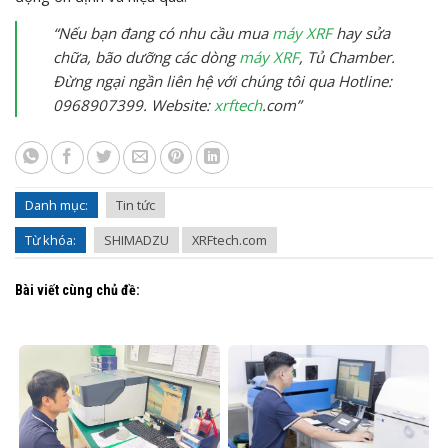
“Nếu bạn đang có nhu cầu mua
máy XRF
hay sửa
chữa, bão dưỡng các dòng
máy XRF
, Tủ Chamber.
Đừng ngại ngần liên hệ với chúng tôi qua Hotline:
0968907399. Website:
xrftech
.com”
Danh mục:
Tin tức
Từ khóa:
SHIMADZU
XRFtech.com
Bài viết cùng chủ đề: