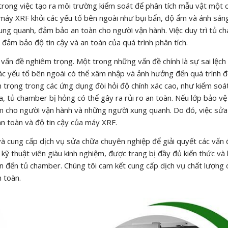
 trong việc tạo ra môi trường kiểm soát để phân tích mẫu vật một 
máy XRF khỏi các yếu tố bên ngoài như bụi bẩn, độ ẩm và ánh sán
xung quanh, đảm bảo an toàn cho người vận hành. Việc duy trì tủ 
 đảm bảo độ tin cậy và an toàn của quá trình phân tích.
 vấn đề nghiêm trọng. Một trong những vấn đề chính là sự sai lệch
các yếu tố bên ngoài có thể xâm nhập và ảnh hưởng đến quá trình đ
n trọng trong các ứng dụng đòi hỏi độ chính xác cao, như kiểm soá
 tủ chamber bị hỏng có thể gây ra rủi ro an toàn. Nếu lớp bảo vệ 
hiểm cho người vận hành và những người xung quanh. Do đó, việc sử
an toàn và độ tin cậy của máy XRF.
à cung cấp dịch vụ sửa chữa chuyên nghiệp để giải quyết các vấn
kỹ thuật viên giàu kinh nghiệm, được trang bị đầy đủ kiến thức và 
n đến tủ chamber. Chúng tôi cam kết cung cấp dịch vụ chất lượng 
 toàn.