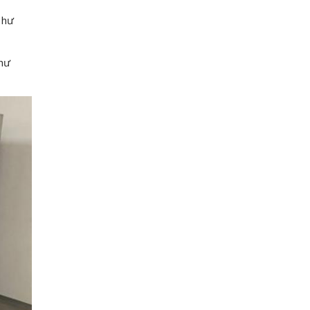
 hư
 hư