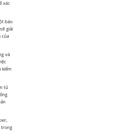
để xác
một báo
sẽ giải
h của
ng và
iệc
n kiểm
n tủ
hống
bản
ber,
 trong