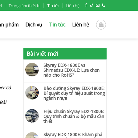
H
Trung tâm thiết bị
Tin tức
Liên hệ
ản phẩm
Dịch vụ
Tin tức
Liên hệ
Bài viết mới
Skyray EDX-1800E vs
Shimadzu EDX-LE: Lựa chọn
nào cho RoHS?
er có
Bảo dưỡng Skyray EDX-1800E:
Bí quyết duy trì hiệu suất trong
ngành nhựa
Bài
Hiệu chuẩn Skyray EDX-1800E:
Quy trình chuẩn & bộ mẫu cần
thiết
Skyray EDX-1800E: Khám phá