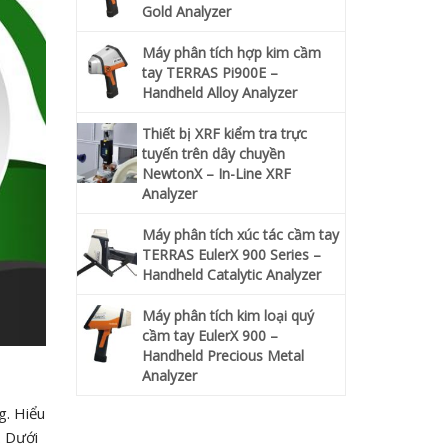
Gold Analyzer
Máy phân tích hợp kim cầm
tay TERRAS Pi900E –
Handheld Alloy Analyzer
Thiết bị XRF kiểm tra trực
tuyến trên dây chuyền
NewtonX – In-Line XRF
Analyzer
Máy phân tích xúc tác cầm tay
TERRAS EulerX 900 Series –
Handheld Catalytic Analyzer
Máy phân tích kim loại quý
cầm tay EulerX 900 –
Handheld Precious Metal
Analyzer
g. Hiểu
. Dưới