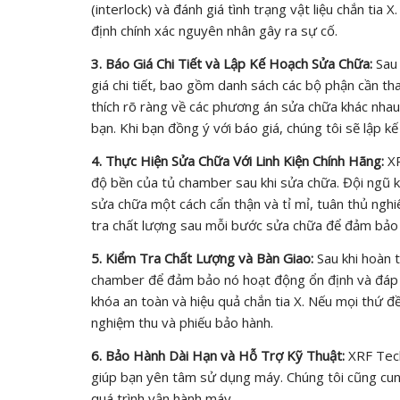
(interlock) và đánh giá tình trạng vật liệu chắn tia 
định chính xác nguyên nhân gây ra sự cố.
3. Báo Giá Chi Tiết và Lập Kế Hoạch Sửa Chữa:
Sau 
giá chi tiết, bao gồm danh sách các bộ phận cần thay
thích rõ ràng về các phương án sửa chữa khác nhau
bạn. Khi bạn đồng ý với báo giá, chúng tôi sẽ lập kế
4. Thực Hiện Sửa Chữa Với Linh Kiện Chính Hãng:
XR
độ bền của tủ chamber sau khi sửa chữa. Đội ngũ kỹ
sửa chữa một cách cẩn thận và tỉ mỉ, tuân thủ nghi
tra chất lượng sau mỗi bước sửa chữa để đảm bảo 
5. Kiểm Tra Chất Lượng và Bàn Giao:
Sau khi hoàn t
chamber để đảm bảo nó hoạt động ổn định và đáp ứn
khóa an toàn và hiệu quả chắn tia X. Nếu mọi thứ 
nghiệm thu và phiếu bảo hành.
6. Bảo Hành Dài Hạn và Hỗ Trợ Kỹ Thuật:
XRF Tech
giúp bạn yên tâm sử dụng máy. Chúng tôi cũng cung
quá trình vận hành máy.