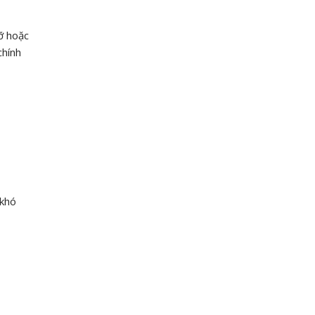
ỡ hoặc
chính
 khó