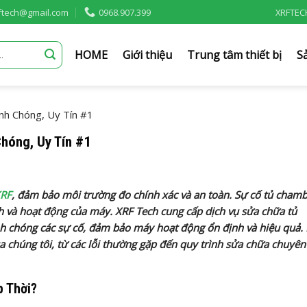
rftech@gmail.com
0968.907.399
XRFTEC
HOME
Giới thiệu
Trung tâm thiết bị
S
h Chóng, Uy Tín #1
hóng, Uy Tín #1
RF
, đảm bảo môi trường đo chính xác và an toàn. Sự cố tủ chamb
h và hoạt động của máy. XRF Tech cung cấp dịch vụ sửa chữa tủ
 chóng các sự cố, đảm bảo máy hoạt động ổn định và hiệu quả. 
của chúng tôi, từ các lỗi thường gặp đến quy trình sửa chữa chuyên
p Thời?