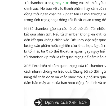
Tủ chamber trong
máy XRF
đóng vai trò thiết yếu
chính xác. Nó bảo vệ các thành phần nhạy cảm của 
đồng thời ngăn chặn tia X phát tán ra môi trường 
trong tình trạng hoạt động tốt là rất quan trọng để
Khi tủ chamber gặp sự cố, nó có thể dẫn đến nhiều
kết quả phân tích. Nếu tủ chamber không kín khít, 
đến kết quả không chính xác. Điều này đặc biệt qua
lượng sản phẩm hoặc nghiên cứu khoa học. Ngoài ra,
bị tổn hại, tia X có thể thoát ra ngoài, gây nguy 
tủ chamber kịp thời là rất quan trọng để đảm bảo 
XRF Tech hiểu rõ tầm quan trọng của tủ chamber v
cách nhanh chóng và hiệu quả. Chúng tôi có đội ngũ 
năng để chẩn đoán và khắc phục mọi sự cố liên qua
đảm bảo máy XRF của bạn hoạt động ổn định và an