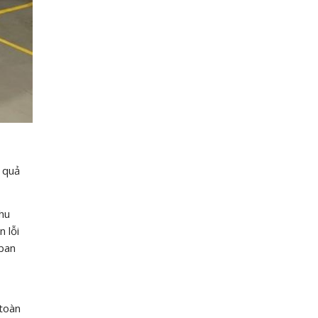
 quả
thu
n lỗi
 ban
 toàn