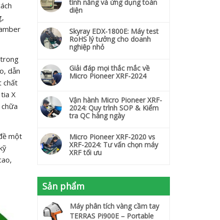
tính năng và ứng dụng toàn
cách
diện
g,
chamber
Skyray EDX-1800E: Máy test
RoHS lý tưởng cho doanh
nghiệp nhỏ
 trong
Giải đáp mọi thắc mắc về
o, dẫn
Micro Pioneer XRF-2024
t chất
tia X
Vận hành Micro Pioneer XRF-
a chữa
2024: Quy trình SOP & Kiểm
tra QC hàng ngày
 đề một
Micro Pioneer XRF-2020 vs
XRF-2024: Tư vấn chọn máy
kỹ
XRF tối ưu
cao,
Sản phẩm
Máy phân tích vàng cầm tay
TERRAS Pi900E – Portable