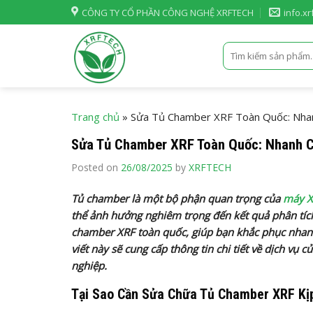
Skip
CÔNG TY CỔ PHẦN CÔNG NGHỆ XRFTECH
info.x
to
content
Tìm
kiếm:
Trang chủ
»
Sửa Tủ Chamber XRF Toàn Quốc: Nhan
Sửa Tủ Chamber XRF Toàn Quốc: Nhanh C
Posted on
26/08/2025
by
XRFTECH
Tủ chamber là một bộ phận quan trọng của
máy X
thể ảnh hưởng nghiêm trọng đến kết quả phân tíc
chamber XRF toàn quốc, giúp bạn khắc phục nhanh
viết này sẽ cung cấp thông tin chi tiết về dịch vụ 
nghiệp.
Tại Sao Cần Sửa Chữa Tủ Chamber XRF Kị