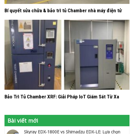
Bí quyết sửa chữa & bảo trì tủ Chamber nhà máy điện tử
Bảo Trì Tủ Chamber XRF: Giải Pháp IoT Giám Sát Từ Xa
Bài viết mới
Skyray EDX-1800E vs Shimadzu EDX-LE: Lựa chọn