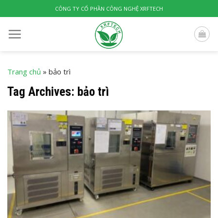
Skip
CÔNG TY CỔ PHẦN CÔNG NGHỆ XRFTECH
to
content
Trang chủ
»
bảo trì
Tag Archives:
bảo trì