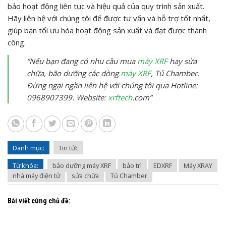
bảo hoạt động liên tục và hiệu quả của quy trình sản xuất.
Hãy liên hệ với chúng tôi để được tư vấn và hỗ trợ tốt nhất,
giúp bạn tối ưu hóa hoạt động sản xuất và đạt được thành
công.
“Nếu bạn đang có nhu cầu mua
máy XRF
hay sửa
chữa, bão dưỡng các dòng
máy XRF
, Tủ Chamber.
Đừng ngại ngần liên hệ với chúng tôi qua Hotline:
0968907399. Website:
xrftech
.com”
Danh mục:
Tin tức
Từ khóa:
bảo dưỡng máy XRF
bảo trì
EDXRF
Máy XRAY
nhà máy điện tử
sửa chữa
Tủ Chamber
Bài viết cùng chủ đề: