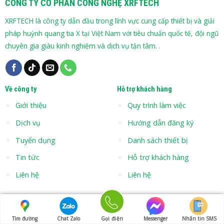
CÔNG TY CỔ PHẦN CÔNG NGHỆ XRFTECH
XRFTECH là công ty dẫn đầu trong lĩnh vực cung cấp thiết bị và giải
pháp huỳnh quang tia X tại Việt Nam với tiêu chuẩn quốc tế, đội ngũ
chuyên gia giàu kinh nghiệm và dịch vụ tận tâm. .
Về công ty
Hỗ trợ khách hàng
Giới thiệu
Quy trình làm việc
Dịch vụ
Hướng dẫn đăng ký
Tuyển dụng
Danh sách thiết bị
Tin tức
Hỗ trợ khách hàng
Liên hệ
Liên hệ
Liên hệ
VPGD Miền Bắc
: Số 20, Đường Võ Cường 39, Phường Võ
Tìm đường
Chat Zalo
Gọi điện
Messenger
Nhắn tin SMS