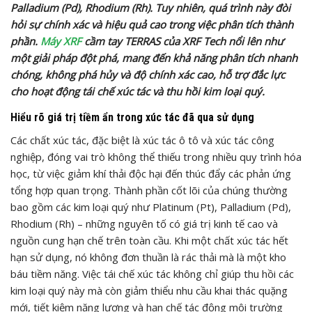
Palladium (Pd), Rhodium (Rh). Tuy nhiên, quá trình này đòi
hỏi sự chính xác và hiệu quả cao trong việc phân tích thành
phần.
Máy XRF
cầm tay TERRAS của XRF Tech nổi lên như
một giải pháp đột phá, mang đến khả năng phân tích nhanh
chóng, không phá hủy và độ chính xác cao, hỗ trợ đắc lực
cho hoạt động tái chế xúc tác và thu hồi kim loại quý.
Hiểu rõ giá trị tiềm ẩn trong xúc tác đã qua sử dụng
Các chất xúc tác, đặc biệt là xúc tác ô tô và xúc tác công
nghiệp, đóng vai trò không thể thiếu trong nhiều quy trình hóa
học, từ việc giảm khí thải độc hại đến thúc đẩy các phản ứng
tổng hợp quan trọng. Thành phần cốt lõi của chúng thường
bao gồm các kim loại quý như Platinum (Pt), Palladium (Pd),
Rhodium (Rh) – những nguyên tố có giá trị kinh tế cao và
nguồn cung hạn chế trên toàn cầu. Khi một chất xúc tác hết
hạn sử dụng, nó không đơn thuần là rác thải mà là một kho
báu tiềm năng. Việc tái chế xúc tác không chỉ giúp thu hồi các
kim loại quý này mà còn giảm thiểu nhu cầu khai thác quặng
mới, tiết kiệm năng lượng và hạn chế tác động môi trường