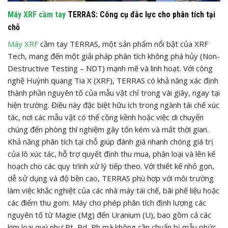
Máy XRF cầm tay
TERRAS: Công cụ đắc lực cho phân tích tại
chỗ
Máy XRF
cầm tay TERRAS, một sản phẩm nổi bật của XRF
Tech, mang đến một giải pháp phân tích không phá hủy (Non-
Destructive Testing – NDT) mạnh mẽ và linh hoạt. Với công
nghệ Huỳnh quang Tia X (XRF), TERRAS có khả năng xác định
thành phần nguyên tố của mẫu vật chỉ trong vài giây, ngay tại
hiện trường. Điều này đặc biệt hữu ích trong ngành tái chế xúc
tác, nơi các mẫu vật có thể cồng kềnh hoặc việc di chuyển
chúng đến phòng thí nghiệm gây tốn kém và mất thời gian.
Khả năng phân tích tại chỗ giúp đánh giá nhanh chóng giá trị
của lô xúc tác, hỗ trợ quyết định thu mua, phân loại và lên kế
hoạch cho các quy trình xử lý tiếp theo. Với thiết kế nhỏ gọn,
dễ sử dụng và độ bền cao, TERRAS phù hợp với môi trường
làm việc khắc nghiệt của các nhà máy tái chế, bãi phế liệu hoặc
các điểm thu gom. Máy cho phép phân tích định lượng các
nguyên tố từ Magie (Mg) đến Uranium (U), bao gồm cả các
kim loại quý như Pt, Pd, Rh mà không cần chuẩn bị mẫu phức