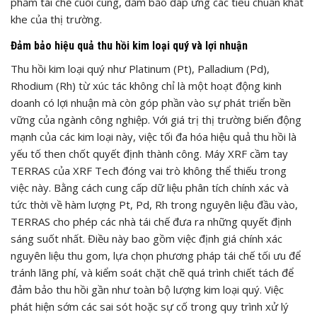
phẩm tái chế cuối cùng, đảm bảo đáp ứng các tiêu chuẩn khắt
khe của thị trường.
Đảm bảo hiệu quả thu hồi kim loại quý và lợi nhuận
Thu hồi kim loại quý như Platinum (Pt), Palladium (Pd),
Rhodium (Rh) từ xúc tác không chỉ là một hoạt động kinh
doanh có lợi nhuận mà còn góp phần vào sự phát triển bền
vững của ngành công nghiệp. Với giá trị thị trường biến động
mạnh của các kim loại này, việc tối đa hóa hiệu quả thu hồi là
yếu tố then chốt quyết định thành công. Máy XRF cầm tay
TERRAS của XRF Tech đóng vai trò không thể thiếu trong
việc này. Bằng cách cung cấp dữ liệu phân tích chính xác và
tức thời về hàm lượng Pt, Pd, Rh trong nguyên liệu đầu vào,
TERRAS cho phép các nhà tái chế đưa ra những quyết định
sáng suốt nhất. Điều này bao gồm việc định giá chính xác
nguyên liệu thu gom, lựa chọn phương pháp tái chế tối ưu để
tránh lãng phí, và kiểm soát chặt chẽ quá trình chiết tách để
đảm bảo thu hồi gần như toàn bộ lượng kim loại quý. Việc
phát hiện sớm các sai sót hoặc sự cố trong quy trình xử lý