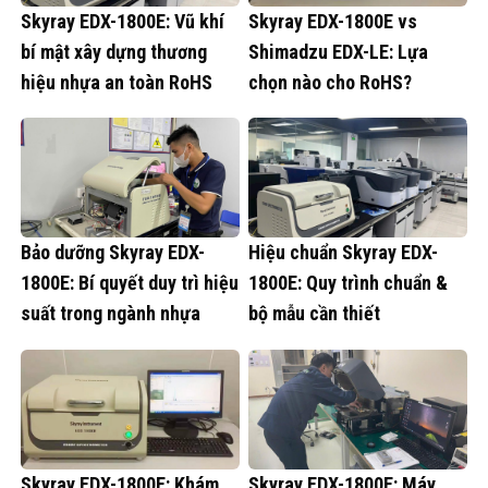
Skyray EDX-1800E: Vũ khí
Skyray EDX-1800E vs
bí mật xây dựng thương
Shimadzu EDX-LE: Lựa
hiệu nhựa an toàn RoHS
chọn nào cho RoHS?
Bảo dưỡng Skyray EDX-
Hiệu chuẩn Skyray EDX-
1800E: Bí quyết duy trì hiệu
1800E: Quy trình chuẩn &
suất trong ngành nhựa
bộ mẫu cần thiết
Skyray EDX-1800E: Khám
Skyray EDX-1800E: Máy