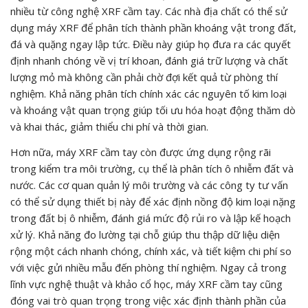
nhiều từ công nghệ XRF cầm tay. Các nhà địa chất có thể sử
dụng máy XRF để phân tích thành phần khoáng vật trong đất,
đá và quặng ngay lập tức. Điều này giúp họ đưa ra các quyết
định nhanh chóng về vị trí khoan, đánh giá trữ lượng và chất
lượng mỏ mà không cần phải chờ đợi kết quả từ phòng thí
nghiệm. Khả năng phân tích chính xác các nguyên tố kim loại
và khoáng vật quan trọng giúp tối ưu hóa hoạt động thăm dò
và khai thác, giảm thiểu chi phí và thời gian.
Hơn nữa, máy XRF cầm tay còn được ứng dụng rộng rãi
trong kiểm tra môi trường, cụ thể là phân tích ô nhiễm đất và
nước. Các cơ quan quản lý môi trường và các công ty tư vấn
có thể sử dụng thiết bị này để xác định nồng độ kim loại nặng
trong đất bị ô nhiễm, đánh giá mức độ rủi ro và lập kế hoạch
xử lý. Khả năng đo lường tại chỗ giúp thu thập dữ liệu diện
rộng một cách nhanh chóng, chính xác, và tiết kiệm chi phí so
với việc gửi nhiều mẫu đến phòng thí nghiệm. Ngay cả trong
lĩnh vực nghệ thuật và khảo cổ học, máy XRF cầm tay cũng
đóng vai trò quan trọng trong việc xác định thành phần của