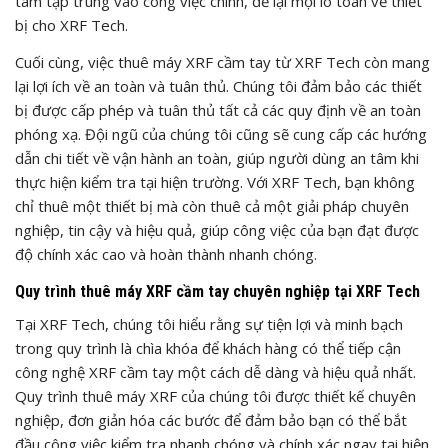
tâm tập trung vào công việc chính, để lại mọi lo toan về thiết
bị cho XRF Tech.
Cuối cùng, việc thuê máy XRF cầm tay từ XRF Tech còn mang
lại lợi ích về an toàn và tuân thủ. Chúng tôi đảm bảo các thiết
bị được cấp phép và tuân thủ tất cả các quy định về an toàn
phóng xạ. Đội ngũ của chúng tôi cũng sẽ cung cấp các hướng
dẫn chi tiết về vận hành an toàn, giúp người dùng an tâm khi
thực hiện kiểm tra tại hiện trường. Với XRF Tech, bạn không
chỉ thuê một thiết bị mà còn thuê cả một giải pháp chuyên
nghiệp, tin cậy và hiệu quả, giúp công việc của bạn đạt được
độ chính xác cao và hoàn thành nhanh chóng.
Quy trình thuê máy XRF cầm tay chuyên nghiệp tại XRF Tech
Tại XRF Tech, chúng tôi hiểu rằng sự tiện lợi và minh bạch
trong quy trình là chìa khóa để khách hàng có thể tiếp cận
công nghệ XRF cầm tay một cách dễ dàng và hiệu quả nhất.
Quy trình thuê máy XRF của chúng tôi được thiết kế chuyên
nghiệp, đơn giản hóa các bước để đảm bảo bạn có thể bắt
đầu công việc kiểm tra nhanh chóng và chính xác ngay tại hiện