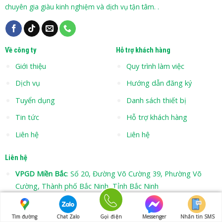
chuyên gia giàu kinh nghiệm và dịch vụ tận tâm. .
Về công ty
Hỗ trợ khách hàng
Giới thiệu
Quy trình làm việc
Dịch vụ
Hướng dẫn đăng ký
Tuyển dụng
Danh sách thiết bị
Tin tức
Hỗ trợ khách hàng
Liên hệ
Liên hệ
Liên hệ
VPGD Miền Bắc
: Số 20, Đường Võ Cường 39, Phường Võ
Cường, Thành phố Bắc Ninh, Tỉnh Bắc Ninh
VPGD Miền Nam
: Số 25/21 đường 17, Phường Linh Trung,
TP. Thủ Đức, Hồ Chí Minh
Tìm đường
Chat Zalo
Gọi điện
Messenger
Nhắn tin SMS