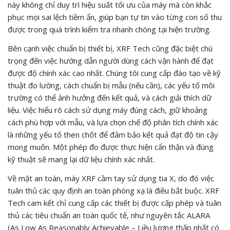
này không chỉ duy trì hiệu suất tối ưu của máy mà còn khắc
phục mọi sai lệch tiềm ẩn, giúp bạn tự tin vào từng con số thu
được trong quá trình kiểm tra nhanh chóng tại hiện trường.
Bên cạnh việc chuẩn bị thiết bị, XRF Tech cũng đặc biệt chú
trọng đến việc hướng dẫn người dùng cách vận hành để đạt
được độ chính xác cao nhất. Chúng tôi cung cấp đào tạo về kỹ
thuật đo lường, cách chuẩn bị mẫu (nếu cần), các yếu tố môi
trường có thể ảnh hưởng đến kết quả, và cách giải thích dữ
liệu. Việc hiểu rõ cách sử dụng máy đúng cách, giữ khoảng
cách phù hợp với mẫu, và lựa chọn chế độ phân tích chính xác
là những yếu tố then chốt để đảm bảo kết quả đạt độ tin cậy
mong muốn. Một phép đo được thực hiện cẩn thận và đúng
kỹ thuật sẽ mang lại dữ liệu chính xác nhất.
Về mặt an toàn, máy XRF cầm tay sử dụng tia X, do đó việc
tuân thủ các quy định an toàn phóng xạ là điều bắt buộc. XRF
Tech cam kết chỉ cung cấp các thiết bị được cấp phép và tuân
thủ các tiêu chuẩn an toàn quốc tế, như nguyên tắc ALARA
(As Low As Reasonably Achievable – Liều lượng thấp nhất có