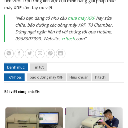
tiến vượt trội trong lĩnh vực của mình bằng giải pháp thuê
máy XRF cầm tay ưu việt.
“Nếu bạn đang có nhu cầu
mua máy XRF
hay sửa
chữa, bão dưỡng các dòng máy XRF, Tủ Chamber.
Đừng ngại ngần liên hệ với chúng tôi qua Hotline:
0968907399. Website:
xrftech
.com”
Danh mục:
Tin tức
Từ khóa:
bảo dưỡng máy XRF
Hiệu chuẩn
hitachi
Bài viết cùng chủ đề: