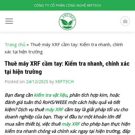
Skip
CÔNG TY CỔ PHẦN CÔNG NGHỆ XRFTECH
to
content
Trang chủ
»
Thuê máy XRF cầm tay: Kiểm tra nhanh, chính
xác tại hiện trường
Thuê máy XRF cầm tay: Kiểm tra nhanh, chính xác
tại hiện trường
Posted on
24/12/2025
by
XRFTECH
Bạn đang cần
kiểm tra vật liệu
, phân tích hợp kim, hoặc
đánh giá tuân thủ RoHS/WEEE một cách hiệu quả và tiết
kiệm? Dịch vụ thuê
máy XRF
cầm tay là giải pháp tối ưu cho
doanh nghiệp của bạn. Thay vì đầu tư một khoản lớn để
mua sắm thiết bị, việc thuê
máy XRF
cho phép bạn thực hiện
kiểm tra nhanh chóng và chính xác ngay tại hiện trường, đáp