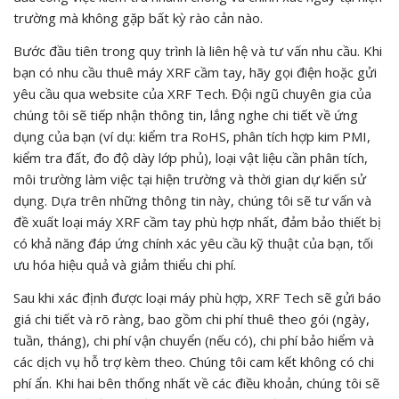
trường mà không gặp bất kỳ rào cản nào.
Bước đầu tiên trong quy trình là liên hệ và tư vấn nhu cầu. Khi
bạn có nhu cầu thuê máy XRF cầm tay, hãy gọi điện hoặc gửi
yêu cầu qua website của XRF Tech. Đội ngũ chuyên gia của
chúng tôi sẽ tiếp nhận thông tin, lắng nghe chi tiết về ứng
dụng của bạn (ví dụ: kiểm tra RoHS, phân tích hợp kim PMI,
kiểm tra đất, đo độ dày lớp phủ), loại vật liệu cần phân tích,
môi trường làm việc tại hiện trường và thời gian dự kiến sử
dụng. Dựa trên những thông tin này, chúng tôi sẽ tư vấn và
đề xuất loại máy XRF cầm tay phù hợp nhất, đảm bảo thiết bị
có khả năng đáp ứng chính xác yêu cầu kỹ thuật của bạn, tối
ưu hóa hiệu quả và giảm thiểu chi phí.
Sau khi xác định được loại máy phù hợp, XRF Tech sẽ gửi báo
giá chi tiết và rõ ràng, bao gồm chi phí thuê theo gói (ngày,
tuần, tháng), chi phí vận chuyển (nếu có), chi phí bảo hiểm và
các dịch vụ hỗ trợ kèm theo. Chúng tôi cam kết không có chi
phí ẩn. Khi hai bên thống nhất về các điều khoản, chúng tôi sẽ