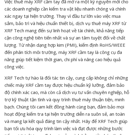
Việc thuê máy XRF cầm tay đã mở ra một kỷ nguyên mới cho
các doanh nghiệp cần kiểm tra vật liệu nhanh chóng và chính
xác ngay tại hiện trường. Thay vì đầu tư lớn vào việc mua
sắm, bảo trì và hiệu chuẩn thiết bị, dịch vụ thuê máy XRF từ
XRF Tech mang đến sự linh hoạt về tài chính, khả năng tiếp
cận công nghệ tiên tiến nhất và sự an tâm tuyệt đối về chất
lượng. Từ nhận dạng hợp kim (PMI), kiểm định RoHS/WEEE
đến phân tích môi trường, máy XRF cầm tay là công cụ đa
năng giúp tiết kiệm thời gian, chi phí và nâng cao hiệu quả
công việc.
XRF Tech tự hào là đối tác tin cậy, cung cấp không chỉ những
chiếc máy XRF cầm tay được hiệu chuẩn kỹ lưỡng, đảm bảo
độ chính xác cao, mà còn cả dịch vụ tư vấn chuyên nghiệp, hỗ
trợ kỹ thuật tận tình và quy trình thuê máy thuận tiện, minh
bạch. Chúng tôi cam kết đồng hành cùng bạn, đảm bảo mọi
hoạt động kiểm tra tại hiện trường diễn ra suôn sẻ, an toàn
và mang lại kết quả đáng tin cậy nhất. Hãy để XRF Tech giúp
bạn tối ưu hóa quy trình làm việc và đạt được những bước