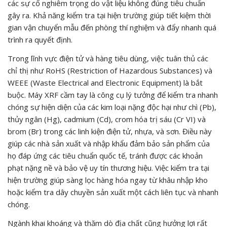
các sự cố nghiêm trọng do vật liệu không đúng tiêu chuẩn
gây ra. Khả năng kiểm tra tại hiện trường giúp tiết kiệm thời
gian vận chuyển mẫu đến phòng thí nghiệm và đẩy nhanh quá
trình ra quyết định.
Trong lĩnh vực điện tử và hàng tiêu dùng, việc tuân thủ các
chỉ thị như RoHS (Restriction of Hazardous Substances) và
WEEE (Waste Electrical and Electronic Equipment) là bắt
buộc. Máy XRF cầm tay là công cụ lý tưởng để kiểm tra nhanh
chóng sự hiện diện của các kim loại nặng độc hại như chì (Pb),
thủy ngân (Hg), cadmium (Cd), crom hóa trị sáu (Cr VI) và
brom (Br) trong các linh kiện điện tử, nhựa, và sơn. Điều này
giúp các nhà sản xuất và nhập khẩu đảm bảo sản phẩm của
họ đáp ứng các tiêu chuẩn quốc tế, tránh được các khoản
phạt nặng nề và bảo vệ uy tín thương hiệu. Việc kiểm tra tại
hiện trường giúp sàng lọc hàng hóa ngay từ khâu nhập kho
hoặc kiểm tra dây chuyền sản xuất một cách liên tục và nhanh
chóng.
Ngành khai khoáng và thăm dò địa chất cũng hưởng lợi rất