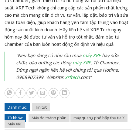
tủ Chamber, giảm thiểu rủi ro hư hỏng và tối ưu hóa hiệu
suất. XRF Tech không chỉ cung cấp các sản phẩm chất lượng
cao mà còn mang đến dịch vụ tư vấn, lắp đặt, bảo trì và sửa
chữa toàn diện, giúp khách hàng yên tâm tập trung vào hoạt
động sản xuất kinh doanh. Hãy liên hệ với XRF Tech ngay
hôm nay để được tư vấn và hỗ trợ tốt nhất, đảm bảo tủ
Chamber của bạn luôn hoạt động ổn định và hiệu quả.
“Nếu bạn đang có nhu cầu mua
máy XRF
hay sửa
chữa, bão dưỡng các dòng
máy XRF
, Tủ Chamber.
Đừng ngại ngần liên hệ với chúng tôi qua Hotline:
0968907399. Website:
xrftech
.com”
Danh mục:
Tin tức
Từ khóa:
Máy đo thành phần
máy quang phổ hấp thụ tia X
Máy XRF