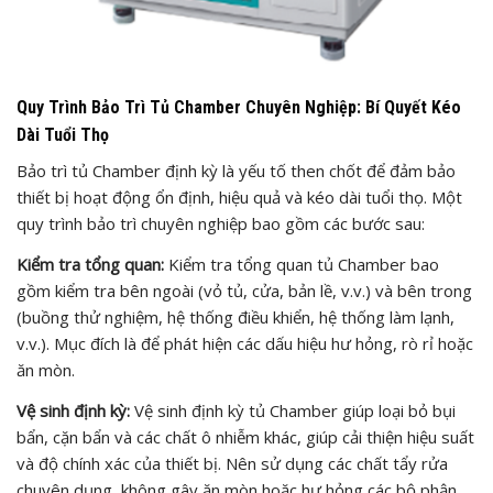
Quy Trình Bảo Trì Tủ Chamber Chuyên Nghiệp: Bí Quyết Kéo
Dài Tuổi Thọ
Bảo trì tủ Chamber định kỳ là yếu tố then chốt để đảm bảo
thiết bị hoạt động ổn định, hiệu quả và kéo dài tuổi thọ. Một
quy trình bảo trì chuyên nghiệp bao gồm các bước sau:
Kiểm tra tổng quan:
Kiểm tra tổng quan tủ Chamber bao
gồm kiểm tra bên ngoài (vỏ tủ, cửa, bản lề, v.v.) và bên trong
(buồng thử nghiệm, hệ thống điều khiển, hệ thống làm lạnh,
v.v.). Mục đích là để phát hiện các dấu hiệu hư hỏng, rò rỉ hoặc
ăn mòn.
Vệ sinh định kỳ:
Vệ sinh định kỳ tủ Chamber giúp loại bỏ bụi
bẩn, cặn bẩn và các chất ô nhiễm khác, giúp cải thiện hiệu suất
và độ chính xác của thiết bị. Nên sử dụng các chất tẩy rửa
chuyên dụng, không gây ăn mòn hoặc hư hỏng các bộ phận