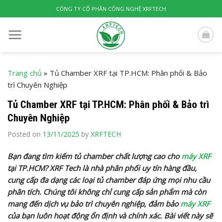
Skip
CÔNG TY CỔ PHẦN CÔNG NGHỆ XRFTECH
to
content
Trang chủ
»
Tủ Chamber XRF tại TP.HCM: Phân phối & Bảo
trì Chuyên Nghiệp
Tủ Chamber XRF tại TP.HCM: Phân phối & Bảo trì
Chuyên Nghiệp
Posted on
13/11/2025
by
XRFTECH
Bạn đang tìm kiếm tủ chamber chất lượng cao cho
máy XRF
tại TP.HCM? XRF Tech là nhà phân phối uy tín hàng đầu,
cung cấp đa dạng các loại tủ chamber đáp ứng mọi nhu cầu
phân tích. Chúng tôi không chỉ cung cấp sản phẩm mà còn
mang đến dịch vụ bảo trì chuyên nghiệp, đảm bảo
máy XRF
của bạn luôn hoạt động ổn định và chính xác. Bài viết này sẽ