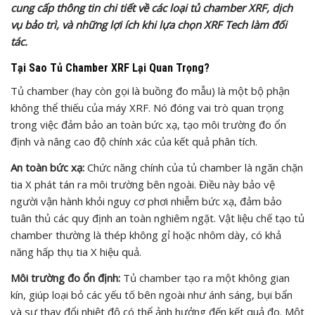
cung cấp thông tin chi tiết về các loại tủ chamber XRF, dịch
vụ bảo trì, và những lợi ích khi lựa chọn XRF Tech làm đối
tác.
Tại Sao Tủ Chamber XRF Lại Quan Trọng?
Tủ chamber (hay còn gọi là buồng đo mẫu) là một bộ phận
không thể thiếu của máy XRF. Nó đóng vai trò quan trọng
trong việc đảm bảo an toàn bức xạ, tạo môi trường đo ổn
định và nâng cao độ chính xác của kết quả phân tích.
An toàn bức xạ:
Chức năng chính của tủ chamber là ngăn chặn
tia X phát tán ra môi trường bên ngoài. Điều này bảo vệ
người vận hành khỏi nguy cơ phơi nhiễm bức xạ, đảm bảo
tuân thủ các quy định an toàn nghiêm ngặt. Vật liệu chế tạo tủ
chamber thường là thép không gỉ hoặc nhôm dày, có khả
năng hấp thụ tia X hiệu quả.
Môi trường đo ổn định:
Tủ chamber tạo ra một không gian
kín, giúp loại bỏ các yếu tố bên ngoài như ánh sáng, bụi bẩn
và sự thay đổi nhiệt độ có thể ảnh hưởng đến kết quả đo. Một