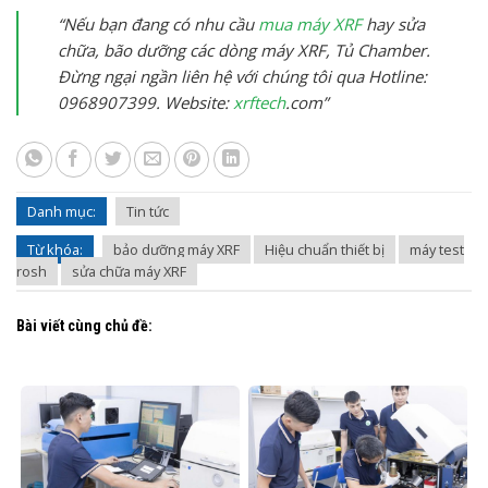
“Nếu bạn đang có nhu cầu
mua máy XRF
hay sửa
chữa, bão dưỡng các dòng máy XRF, Tủ Chamber.
Đừng ngại ngần liên hệ với chúng tôi qua Hotline:
0968907399. Website:
xrftech
.com”
Danh mục:
Tin tức
Từ khóa:
bảo dưỡng máy XRF
Hiệu chuẩn thiết bị
máy test
rosh
sửa chữa máy XRF
Bài viết cùng chủ đề: