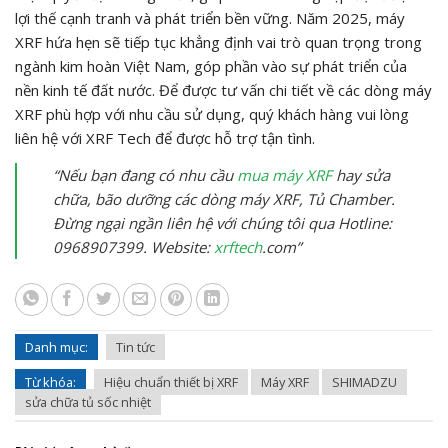
lợi thế cạnh tranh và phát triển bền vững. Năm 2025, máy
XRF hứa hẹn sẽ tiếp tục khẳng định vai trò quan trọng trong
ngành kim hoàn Việt Nam, góp phần vào sự phát triển của
nền kinh tế đất nước. Để được tư vấn chi tiết về các dòng máy
XRF phù hợp với nhu cầu sử dụng, quý khách hàng vui lòng
liên hệ với XRF Tech để được hỗ trợ tận tình.
“Nếu bạn đang có nhu cầu
mua máy XRF
hay sửa
chữa, bão dưỡng các dòng máy XRF, Tủ Chamber.
Đừng ngại ngần liên hệ với chúng tôi qua Hotline:
0968907399. Website:
xrftech
.com”
Danh mục:
Tin tức
Từ khóa:
Hiệu chuẩn thiết bị XRF
Máy XRF
SHIMADZU
sửa chữa tủ sốc nhiệt