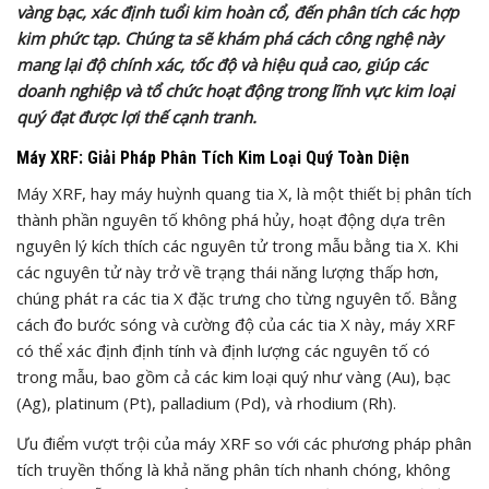
vàng bạc, xác định tuổi kim hoàn cổ, đến phân tích các hợp
kim phức tạp. Chúng ta sẽ khám phá cách công nghệ này
mang lại độ chính xác, tốc độ và hiệu quả cao, giúp các
doanh nghiệp và tổ chức hoạt động trong lĩnh vực kim loại
quý đạt được lợi thế cạnh tranh.
Máy XRF: Giải Pháp Phân Tích Kim Loại Quý Toàn Diện
Máy XRF, hay máy huỳnh quang tia X, là một thiết bị phân tích
thành phần nguyên tố không phá hủy, hoạt động dựa trên
nguyên lý kích thích các nguyên tử trong mẫu bằng tia X. Khi
các nguyên tử này trở về trạng thái năng lượng thấp hơn,
chúng phát ra các tia X đặc trưng cho từng nguyên tố. Bằng
cách đo bước sóng và cường độ của các tia X này, máy XRF
có thể xác định định tính và định lượng các nguyên tố có
trong mẫu, bao gồm cả các kim loại quý như vàng (Au), bạc
(Ag), platinum (Pt), palladium (Pd), và rhodium (Rh).
Ưu điểm vượt trội của máy XRF so với các phương pháp phân
tích truyền thống là khả năng phân tích nhanh chóng, không