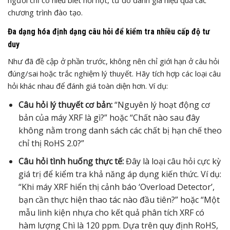
người chỉ có hiểu biết hời hợt, từ đó đánh giá hiệu quả các
chương trình đào tạo.
Đa dạng hóa định dạng câu hỏi để kiểm tra nhiều cấp độ tư
duy
Như đã đề cập ở phần trước, không nên chỉ giới hạn ở câu hỏi
đúng/sai hoặc trắc nghiệm lý thuyết. Hãy tích hợp các loại câu
hỏi khác nhau để đánh giá toàn diện hơn. Ví dụ:
Câu hỏi lý thuyết cơ bản:
“Nguyên lý hoạt động cơ
bản của máy XRF là gì?” hoặc “Chất nào sau đây
không nằm trong danh sách các chất bị hạn chế theo
chỉ thị RoHS 2.0?”
Câu hỏi tình huống thực tế:
Đây là loại câu hỏi cực kỳ
giá trị để kiểm tra khả năng áp dụng kiến thức. Ví dụ:
“Khi máy XRF hiển thị cảnh báo ‘Overload Detector’,
bạn cần thực hiện thao tác nào đầu tiên?” hoặc “Một
mẫu linh kiện nhựa cho kết quả phân tích XRF có
hàm lượng Chì là 120 ppm. Dựa trên quy định RoHS,