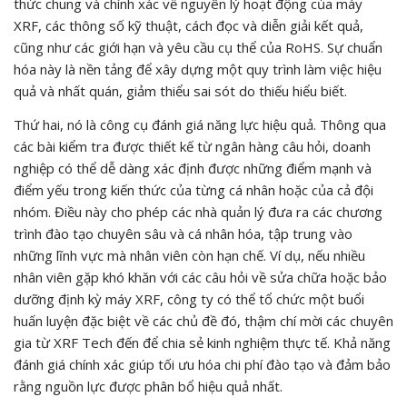
thức chung và chính xác về nguyên lý hoạt động của máy
XRF, các thông số kỹ thuật, cách đọc và diễn giải kết quả,
cũng như các giới hạn và yêu cầu cụ thể của RoHS. Sự chuẩn
hóa này là nền tảng để xây dựng một quy trình làm việc hiệu
quả và nhất quán, giảm thiểu sai sót do thiếu hiểu biết.
Thứ hai, nó là công cụ đánh giá năng lực hiệu quả. Thông qua
các bài kiểm tra được thiết kế từ ngân hàng câu hỏi, doanh
nghiệp có thể dễ dàng xác định được những điểm mạnh và
điểm yếu trong kiến thức của từng cá nhân hoặc của cả đội
nhóm. Điều này cho phép các nhà quản lý đưa ra các chương
trình đào tạo chuyên sâu và cá nhân hóa, tập trung vào
những lĩnh vực mà nhân viên còn hạn chế. Ví dụ, nếu nhiều
nhân viên gặp khó khăn với các câu hỏi về sửa chữa hoặc bảo
dưỡng định kỳ máy XRF, công ty có thể tổ chức một buổi
huấn luyện đặc biệt về các chủ đề đó, thậm chí mời các chuyên
gia từ XRF Tech đến để chia sẻ kinh nghiệm thực tế. Khả năng
đánh giá chính xác giúp tối ưu hóa chi phí đào tạo và đảm bảo
rằng nguồn lực được phân bổ hiệu quả nhất.