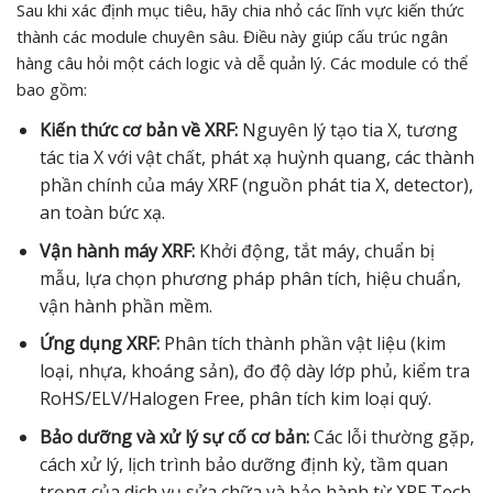
Sau khi xác định mục tiêu, hãy chia nhỏ các lĩnh vực kiến thức
thành các module chuyên sâu. Điều này giúp cấu trúc ngân
hàng câu hỏi một cách logic và dễ quản lý. Các module có thể
bao gồm:
Kiến thức cơ bản về XRF:
Nguyên lý tạo tia X, tương
tác tia X với vật chất, phát xạ huỳnh quang, các thành
phần chính của máy XRF (nguồn phát tia X, detector),
an toàn bức xạ.
Vận hành máy XRF:
Khởi động, tắt máy, chuẩn bị
mẫu, lựa chọn phương pháp phân tích, hiệu chuẩn,
vận hành phần mềm.
Ứng dụng XRF:
Phân tích thành phần vật liệu (kim
loại, nhựa, khoáng sản), đo độ dày lớp phủ, kiểm tra
RoHS/ELV/Halogen Free, phân tích kim loại quý.
Bảo dưỡng và xử lý sự cố cơ bản:
Các lỗi thường gặp,
cách xử lý, lịch trình bảo dưỡng định kỳ, tầm quan
trọng của dịch vụ sửa chữa và bảo hành từ XRF Tech.