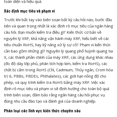
toàn diện và hiệu quả.
Xác định mục tiêu và phạm vi
Trước khi bắt tay vào biên soạn bất kỳ câu hỏi nào, bước đầu
tiên và quan trọng nhất là xác định rõ mục tiêu của ngân hàng
câu hỏi. Bạn muốn kiểm tra điều gì? Kiến thức cơ bản về
nguyên lý XRF, khả năng vận hành máy XRF, hiểu biết về các
tiêu chuẩn RoHS, hay kỹ năng xử lý sự cố? Phạm vi kiến thức
cần bao gồm những gì? Nguyên lý quang phổ huỳnh quang tia
X, các thành phần chính của máy XRF, các ứng dụng khác nhau
(đo độ dày lớp phủ, phân tích hợp kim, kiểm tra RoHS), các
chất bị cấm trong RoHS (Chì, Cadmium, Thủy ngân, Crom hóa
trị 6, PBBs, PBDEs, Phthalates), các giới hạn nồng độ cho
phép, và quy trình kiểm tra RoHS bằng máy XRF. Việc xác
định rõ mục tiêu và phạm vi sẽ định hướng cho toàn bộ quá
trình biên soạn, đảm bảo rằng ngân hàng câu hỏi phục vụ
đúng nhu cầu đào tạo và đánh giá của doanh nghiệp.
Phân loại các lĩnh vực kiến thức chuyên sâu