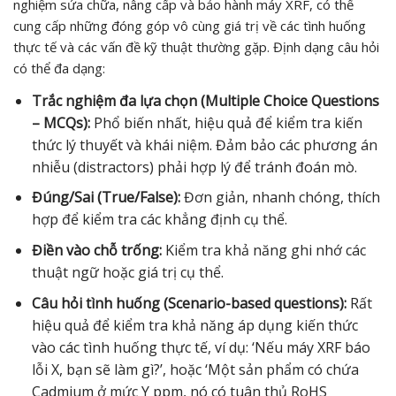
nghiệm sửa chữa, nâng cấp và bảo hành máy XRF, có thể
cung cấp những đóng góp vô cùng giá trị về các tình huống
thực tế và các vấn đề kỹ thuật thường gặp. Định dạng câu hỏi
có thể đa dạng:
Trắc nghiệm đa lựa chọn (Multiple Choice Questions
– MCQs):
Phổ biến nhất, hiệu quả để kiểm tra kiến
thức lý thuyết và khái niệm. Đảm bảo các phương án
nhiễu (distractors) phải hợp lý để tránh đoán mò.
Đúng/Sai (True/False):
Đơn giản, nhanh chóng, thích
hợp để kiểm tra các khẳng định cụ thể.
Điền vào chỗ trống:
Kiểm tra khả năng ghi nhớ các
thuật ngữ hoặc giá trị cụ thể.
Câu hỏi tình huống (Scenario-based questions):
Rất
hiệu quả để kiểm tra khả năng áp dụng kiến thức
vào các tình huống thực tế, ví dụ: ‘Nếu máy XRF báo
lỗi X, bạn sẽ làm gì?’, hoặc ‘Một sản phẩm có chứa
Cadmium ở mức Y ppm, nó có tuân thủ RoHS