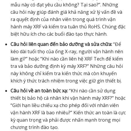
mẫu này có đạt yêu cầu không? Tại sao?”. Những
câu hỏi này giúp đánh giá khả năng xử lý vấn đề và
ra quyết định của nhân viên trong quá trình vận
hành máy XRF và kiểm tra tuân thủ RoHS. Chúng đặc
biệt hữu ích cho các buổi đào tạo thực hành.
Câu hỏi liên quan đến bảo dưỡng và sửa chữa:
“Để
kéo dài tuổi thọ của ống X-ray, người vận hành nên
làm gì?” hoặc “Khi nào cần liên hệ XRF Tech để kiểm
tra và bảo dưỡng định kỳ máy XRF?” Những câu hỏi
này không chỉ kiểm tra kiến thức mà còn khuyến
khích ý thức trách nhiệm trong việc giữ gìn thiết bị.
Câu hỏi về an toàn bức xạ:
“Khi nào cần sử dụng
thiết bị bảo hộ cá nhân khi vận hành máy XRF?” hoặc
“Giới hạn liều chiếu xạ cho phép đối với nhân viên
vận hành XRF là bao nhiêu?” Kiến thức an toàn là cực
kỳ quan trọng và phải được nhấn mạnh trong mọi
chương trình đào tạo.