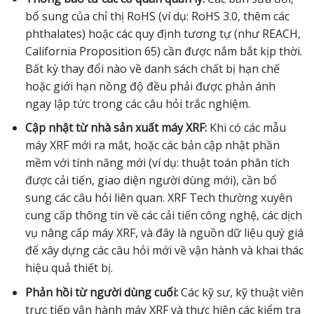
bổ sung của chỉ thị RoHS (ví dụ: RoHS 3.0, thêm các
phthalates) hoặc các quy định tương tự (như REACH,
California Proposition 65) cần được nắm bắt kịp thời.
Bất kỳ thay đổi nào về danh sách chất bị hạn chế
hoặc giới hạn nồng độ đều phải được phản ánh
ngay lập tức trong các câu hỏi trắc nghiệm.
Cập nhật từ nhà sản xuất máy XRF:
Khi có các mẫu
máy XRF mới ra mắt, hoặc các bản cập nhật phần
mềm với tính năng mới (ví dụ: thuật toán phân tích
được cải tiến, giao diện người dùng mới), cần bổ
sung các câu hỏi liên quan. XRF Tech thường xuyên
cung cấp thông tin về các cải tiến công nghệ, các dịch
vụ nâng cấp máy XRF, và đây là nguồn dữ liệu quý giá
để xây dựng các câu hỏi mới về vận hành và khai thác
hiệu quả thiết bị.
Phản hồi từ người dùng cuối:
Các kỹ sư, kỹ thuật viên
trực tiếp vận hành máy XRF và thực hiện các kiểm tra