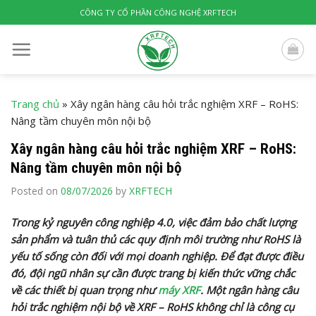
Skip
CÔNG TY CỔ PHẦN CÔNG NGHỆ XRFTECH
to
content
Trang chủ
»
Xây ngân hàng câu hỏi trắc nghiệm XRF – RoHS:
Nâng tầm chuyên môn nội bộ
Xây ngân hàng câu hỏi trắc nghiệm XRF – RoHS:
Nâng tầm chuyên môn nội bộ
Posted on
08/07/2026
by
XRFTECH
Trong kỷ nguyên công nghiệp 4.0, việc đảm bảo chất lượng
sản phẩm và tuân thủ các quy định môi trường như RoHS là
yếu tố sống còn đối với mọi doanh nghiệp. Để đạt được điều
đó, đội ngũ nhân sự cần được trang bị kiến thức vững chắc
về các thiết bị quan trọng như
máy XRF
. Một ngân hàng câu
hỏi trắc nghiệm nội bộ về XRF – RoHS không chỉ là công cụ