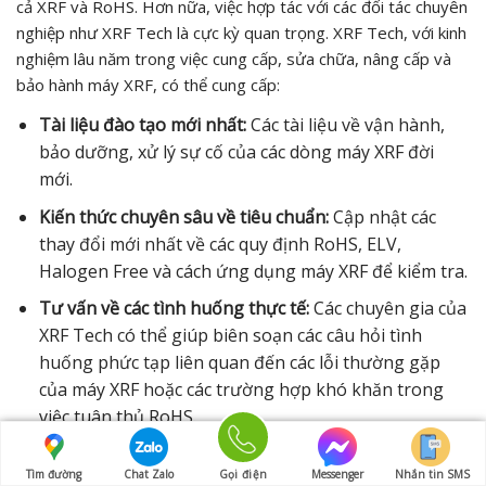
cả XRF và RoHS. Hơn nữa, việc hợp tác với các đối tác chuyên
nghiệp như XRF Tech là cực kỳ quan trọng. XRF Tech, với kinh
nghiệm lâu năm trong việc cung cấp, sửa chữa, nâng cấp và
bảo hành máy XRF, có thể cung cấp:
Tài liệu đào tạo mới nhất:
Các tài liệu về vận hành,
bảo dưỡng, xử lý sự cố của các dòng máy XRF đời
mới.
Kiến thức chuyên sâu về tiêu chuẩn:
Cập nhật các
thay đổi mới nhất về các quy định RoHS, ELV,
Halogen Free và cách ứng dụng máy XRF để kiểm tra.
Tư vấn về các tình huống thực tế:
Các chuyên gia của
XRF Tech có thể giúp biên soạn các câu hỏi tình
huống phức tạp liên quan đến các lỗi thường gặp
của máy XRF hoặc các trường hợp khó khăn trong
việc tuân thủ RoHS.
Cung cấp các khóa đào tạo định kỳ:
Giúp đội ngũ nội
Tìm đường
Chat Zalo
Gọi điện
Messenger
Nhắn tin SMS
bộ của bạn luôn được đào tạo lại và cập nhật kiến