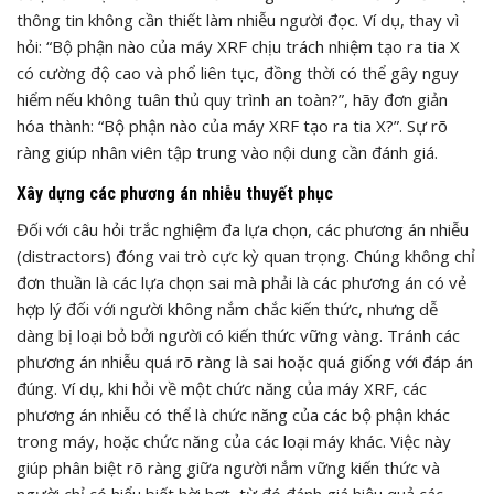
thông tin không cần thiết làm nhiễu người đọc. Ví dụ, thay vì
hỏi: “Bộ phận nào của máy XRF chịu trách nhiệm tạo ra tia X
có cường độ cao và phổ liên tục, đồng thời có thể gây nguy
hiểm nếu không tuân thủ quy trình an toàn?”, hãy đơn giản
hóa thành: “Bộ phận nào của máy XRF tạo ra tia X?”. Sự rõ
ràng giúp nhân viên tập trung vào nội dung cần đánh giá.
Xây dựng các phương án nhiễu thuyết phục
Đối với câu hỏi trắc nghiệm đa lựa chọn, các phương án nhiễu
(distractors) đóng vai trò cực kỳ quan trọng. Chúng không chỉ
đơn thuần là các lựa chọn sai mà phải là các phương án có vẻ
hợp lý đối với người không nắm chắc kiến thức, nhưng dễ
dàng bị loại bỏ bởi người có kiến thức vững vàng. Tránh các
phương án nhiễu quá rõ ràng là sai hoặc quá giống với đáp án
đúng. Ví dụ, khi hỏi về một chức năng của máy XRF, các
phương án nhiễu có thể là chức năng của các bộ phận khác
trong máy, hoặc chức năng của các loại máy khác. Việc này
giúp phân biệt rõ ràng giữa người nắm vững kiến thức và