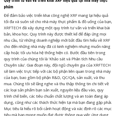
Quy trình tư vấn và triển khai XRF hiệu quả tại nhà máy thực
phẩm
Để đảm bảo việc triển khai công nghệ XRF mang lại hiệu quả
tối đa và suôn sẻ cho nhà máy thực phẩm & đồ uống của bạn,
XRFTECH đã xây dựng một quy trình tư vấn và triển khai bài
bản, khoa học. Quy trình này được thiết kế để đáp ứng mọi
nhu cầu, từ những doanh nghiệp mới bắt đầu tìm hiểu về XRF
cho đến những nhà máy đã có kinh nghiệm nhưng muốn nâng
cấp hoặc tối ưu hóa hệ thống hiện có. Bước đầu tiên trong
quy trình của chúng tôi là ‘Khảo sát và Phân tích Nhu cầu
Chuyên sâu’. Giai đoạn này, đội ngũ chuyên gia của XRFTECH
sẽ làm việc trực tiếp với các bộ phận liên quan trong nhà máy
của bạn, bao gồm bộ phận R&D, QC/QA, sản xuất, và thu
mua. Chúng tôi sẽ lắng nghe và thu thập thông tin chi tiết về
các loại sản phẩm bạn sản xuất, nguyên liệu đầu vào, quy
trình chế biến, các tiêu chuẩn chất lượng và an toàn đang áp
dụng, cũng như các thách thức hiện tại mà bạn đang gặp phải.
Mục tiêu là hiểu rõ bối cảnh hoạt động và xác định rõ các mục
tiêu mà bạn mong muốn đạt được thông qua việc ứng dụng