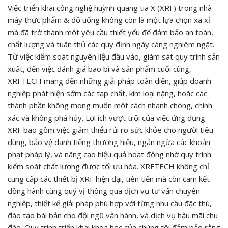
Việc triển khai công nghệ huỳnh quang tia X (XRF) trong nhà
máy thực phẩm & đồ uống không còn là một lựa chọn xa xỉ
mà đã trở thành một yêu cầu thiết yếu để đảm bảo an toàn,
chất lượng và tuân thủ các quy định ngày càng nghiêm ngặt.
Từ việc kiểm soát nguyên liệu đầu vào, giám sát quy trình sản
xuất, đến việc đánh giá bao bì và sản phẩm cuối cùng,
XRFTECH mang đến những giải pháp toàn diện, giúp doanh
nghiệp phát hiện sớm các tạp chất, kim loại nặng, hoặc các
thành phần không mong muốn một cách nhanh chóng, chính
xác và không phá hủy. Lợi ích vượt trội của việc ứng dụng
XRF bao gồm việc giảm thiểu rủi ro sức khỏe cho người tiêu
dùng, bảo vệ danh tiếng thương hiệu, ngăn ngừa các khoản
phạt pháp lý, và nâng cao hiệu quả hoạt động nhờ quy trình
kiểm soát chất lượng được tối ưu hóa. XRFTECH không chỉ
cung cấp các thiết bị XRF hiện đại, tiên tiến mà còn cam kết
đồng hành cùng quý vị thông qua dịch vụ tư vấn chuyên
nghiệp, thiết kế giải pháp phù hợp với từng nhu cầu đặc thù,
đào tạo bài bản cho đội ngũ vận hành, và dịch vụ hậu mãi chu
đáo. Quy trình triển khai khoa học của chúng tôi đảm bảo rằng