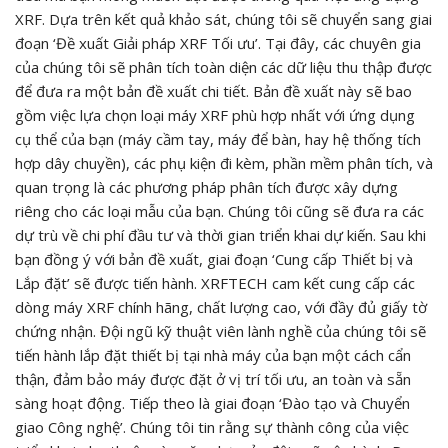
XRF. Dựa trên kết quả khảo sát, chúng tôi sẽ chuyển sang giai
đoạn ‘Đề xuất Giải pháp XRF Tối ưu’. Tại đây, các chuyên gia
của chúng tôi sẽ phân tích toàn diện các dữ liệu thu thập được
để đưa ra một bản đề xuất chi tiết. Bản đề xuất này sẽ bao
gồm việc lựa chọn loại máy XRF phù hợp nhất với ứng dụng
cụ thể của bạn (máy cầm tay, máy để bàn, hay hệ thống tích
hợp dây chuyền), các phụ kiện đi kèm, phần mềm phân tích, và
quan trọng là các phương pháp phân tích được xây dựng
riêng cho các loại mẫu của bạn. Chúng tôi cũng sẽ đưa ra các
dự trù về chi phí đầu tư và thời gian triển khai dự kiến. Sau khi
bạn đồng ý với bản đề xuất, giai đoạn ‘Cung cấp Thiết bị và
Lắp đặt’ sẽ được tiến hành. XRFTECH cam kết cung cấp các
dòng máy XRF chính hãng, chất lượng cao, với đầy đủ giấy tờ
chứng nhận. Đội ngũ kỹ thuật viên lành nghề của chúng tôi sẽ
tiến hành lắp đặt thiết bị tại nhà máy của bạn một cách cẩn
thận, đảm bảo máy được đặt ở vị trí tối ưu, an toàn và sẵn
sàng hoạt động. Tiếp theo là giai đoạn ‘Đào tạo và Chuyển
giao Công nghệ’. Chúng tôi tin rằng sự thành công của việc