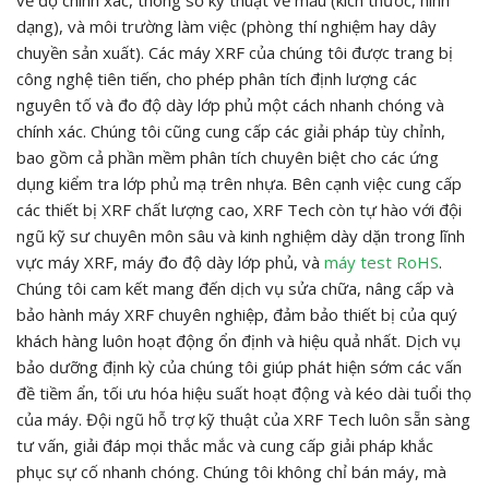
dạng), và môi trường làm việc (phòng thí nghiệm hay dây
chuyền sản xuất). Các máy XRF của chúng tôi được trang bị
công nghệ tiên tiến, cho phép phân tích định lượng các
nguyên tố và đo độ dày lớp phủ một cách nhanh chóng và
chính xác. Chúng tôi cũng cung cấp các giải pháp tùy chỉnh,
bao gồm cả phần mềm phân tích chuyên biệt cho các ứng
dụng kiểm tra lớp phủ mạ trên nhựa. Bên cạnh việc cung cấp
các thiết bị XRF chất lượng cao, XRF Tech còn tự hào với đội
ngũ kỹ sư chuyên môn sâu và kinh nghiệm dày dặn trong lĩnh
vực máy XRF, máy đo độ dày lớp phủ, và
máy test RoHS
.
Chúng tôi cam kết mang đến dịch vụ sửa chữa, nâng cấp và
bảo hành máy XRF chuyên nghiệp, đảm bảo thiết bị của quý
khách hàng luôn hoạt động ổn định và hiệu quả nhất. Dịch vụ
bảo dưỡng định kỳ của chúng tôi giúp phát hiện sớm các vấn
đề tiềm ẩn, tối ưu hóa hiệu suất hoạt động và kéo dài tuổi thọ
của máy. Đội ngũ hỗ trợ kỹ thuật của XRF Tech luôn sẵn sàng
tư vấn, giải đáp mọi thắc mắc và cung cấp giải pháp khắc
phục sự cố nhanh chóng. Chúng tôi không chỉ bán máy, mà