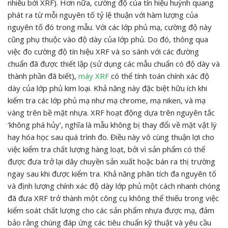
nhiều bởi XRF). Hơn nữa, cường độ của tín hiệu huỳnh quang
phát ra từ mỗi nguyên tố tỷ lệ thuận với hàm lượng của
nguyên tố đó trong mẫu. Với các lớp phủ mạ, cường độ này
cũng phụ thuộc vào độ dày của lớp phủ. Do đó, thông qua
việc đo cường độ tín hiệu XRF và so sánh với các đường
chuẩn đã được thiết lập (sử dụng các mẫu chuẩn có độ dày và
thành phần đã biết),
máy XRF
có thể tính toán chính xác độ
dày của lớp phủ kim loại. Khả năng này đặc biệt hữu ích khi
kiểm tra các lớp phủ mạ như mạ chrome, mạ niken, và mạ
vàng trên bề mặt nhựa. XRF hoạt động dựa trên nguyên tắc
‘không phá hủy’, nghĩa là mẫu không bị thay đổi về mặt vật lý
hay hóa học sau quá trình đo. Điều này vô cùng thuận lợi cho
việc kiểm tra chất lượng hàng loạt, bởi vì sản phẩm có thể
được đưa trở lại dây chuyền sản xuất hoặc bán ra thị trường
ngay sau khi được kiểm tra. Khả năng phân tích đa nguyên tố
và định lượng chính xác độ dày lớp phủ một cách nhanh chóng
đã đưa XRF trở thành một công cụ không thể thiếu trong việc
kiểm soát chất lượng cho các sản phẩm nhựa được mạ, đảm
bảo rằng chúng đáp ứng các tiêu chuẩn kỹ thuật và yêu cầu