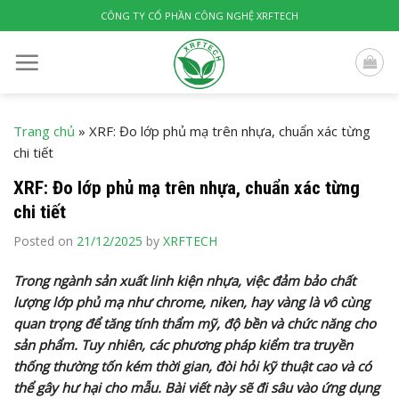
Skip
CÔNG TY CỔ PHẦN CÔNG NGHỆ XRFTECH
to
content
Trang chủ
»
XRF: Đo lớp phủ mạ trên nhựa, chuẩn xác từng
chi tiết
XRF: Đo lớp phủ mạ trên nhựa, chuẩn xác từng
chi tiết
Posted on
21/12/2025
by
XRFTECH
Trong ngành sản xuất linh kiện nhựa, việc đảm bảo chất
lượng lớp phủ mạ như chrome, niken, hay vàng là vô cùng
quan trọng để tăng tính thẩm mỹ, độ bền và chức năng cho
sản phẩm. Tuy nhiên, các phương pháp kiểm tra truyền
thống thường tốn kém thời gian, đòi hỏi kỹ thuật cao và có
thể gây hư hại cho mẫu. Bài viết này sẽ đi sâu vào ứng dụng