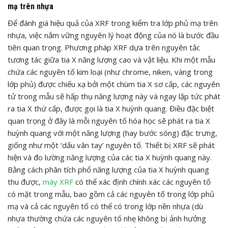
mạ trên nhựa
Để đánh giá hiệu quả của XRF trong kiểm tra lớp phủ mạ trên
nhựa, việc nắm vững nguyên lý hoạt động của nó là bước đầu
tiên quan trọng. Phương pháp XRF dựa trên nguyên tắc
tương tác giữa tia X năng lượng cao và vật liệu. Khi một mẫu
chứa các nguyên tố kim loại (như chrome, niken, vàng trong
lớp phủ) được chiếu xạ bởi một chùm tia X sơ cấp, các nguyên
tử trong mẫu sẽ hấp thụ năng lượng này và ngay lập tức phát
ra tia X thứ cấp, được gọi là tia X huỳnh quang. Điều đặc biệt
quan trọng ở đây là mỗi nguyên tố hóa học sẽ phát ra tia X
huỳnh quang với một năng lượng (hay bước sóng) đặc trưng,
giống như một ‘dấu vân tay’ nguyên tố. Thiết bị XRF sẽ phát
hiện và đo lường năng lượng của các tia X huỳnh quang này.
Bằng cách phân tích phổ năng lượng của tia X huỳnh quang
thu được,
máy XRF
có thể xác định chính xác các nguyên tố
có mặt trong mẫu, bao gồm cả các nguyên tố trong lớp phủ
mạ và cả các nguyên tố có thể có trong lớp nền nhựa (dù
nhựa thường chứa các nguyên tố nhẹ không bị ảnh hưởng