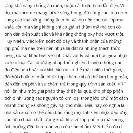
tăng khả năng chống ăn mòn, hoặc cải thiện tính dẫn điện. Ví
dụ, mạ chrome mang lại vẻ sáng bóng, độ cứng cao; mạ niken
cung cấp khả năng chống ăn mòn và lớp nền cho các lớp mạ
khác; còn mạ vàng không chỉ có giá trị thẩm mỹ mà còn có
tính dẫn điện xuất sắc và khả năng chống oxy hóa vượt trội.
Tuy nhiên, việc kiểm soát độ dày và thành phần của những
lớp phủ mạ này trên nền nhựa lại đặt ra những thách thức
riêng do sự khác biệt về tính chất vật lý và hóa học giữa nhựa
và kim loại. Các phương pháp thử nghiệm truyền thống như
đo điện hóa hoặc soi kính hiển vi có thể mất nhiều thời gian,
đòi hỏi chuẩn bị mẫu phức tạp, thậm chí có thể làm hỏng mẫu,
dẫn đến chi phí và sự chậm trễ trong quy trình sản xuất. XRF
nổi lên như một giải pháp thay thế hiệu quả, cho phép phân
tích định lượng các nguyên tố kim loại trong lớp phủ một cách
nhanh chóng và không gây hại cho mẫu. Điều này có nghĩa là
nhà sản xuất có thể đảm bảo rằng mọi linh kiện nhựa đáp ứng
các tiêu chuẩn chất lượng khắt khe về lớp phủ mạ mà không
ảnh hưởng đến tính toàn vẹn của sản phẩm. Việc hiểu rõ cơ