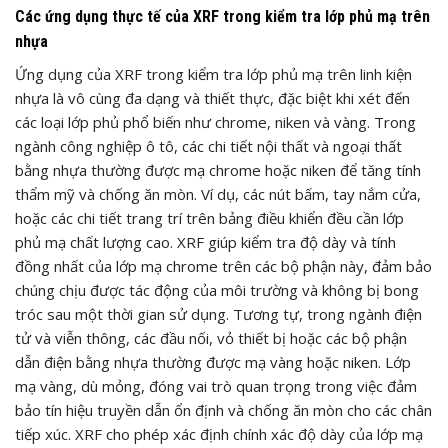
Các ứng dụng thực tế của XRF trong kiểm tra lớp phủ mạ trên
nhựa
Ứng dụng của XRF trong kiểm tra lớp phủ mạ trên linh kiện
nhựa là vô cùng đa dạng và thiết thực, đặc biệt khi xét đến
các loại lớp phủ phổ biến như chrome, niken và vàng. Trong
ngành công nghiệp ô tô, các chi tiết nội thất và ngoại thất
bằng nhựa thường được mạ chrome hoặc niken để tăng tính
thẩm mỹ và chống ăn mòn. Ví dụ, các nút bấm, tay nắm cửa,
hoặc các chi tiết trang trí trên bảng điều khiển đều cần lớp
phủ mạ chất lượng cao. XRF giúp kiểm tra độ dày và tính
đồng nhất của lớp mạ chrome trên các bộ phận này, đảm bảo
chúng chịu được tác động của môi trường và không bị bong
tróc sau một thời gian sử dụng. Tương tự, trong ngành điện
tử và viễn thông, các đầu nối, vỏ thiết bị hoặc các bộ phận
dẫn điện bằng nhựa thường được mạ vàng hoặc niken. Lớp
mạ vàng, dù mỏng, đóng vai trò quan trọng trong việc đảm
bảo tín hiệu truyền dẫn ổn định và chống ăn mòn cho các chân
tiếp xúc. XRF cho phép xác định chính xác độ dày của lớp mạ