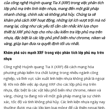
của công nghệ Huỳnh quang Tia X (XRF) trong việc phân tích
lớp phủ mạ trên linh kiện nhựa, mang đến một giải pháp
nhanh chóng, chính xác và không phá hủy. Chúng ta sẽ
khám phá cách XRF hoạt động, những lợi ích vượt trội mà nó
mang lại, cũng như các yếu tố cần cân nhắc khi lựa chọn
thiết bị XRF phù hợp cho nhu cầu kiểm tra lớp phủ mạ trên
nhựa, đặc biệt là các lớp phủ phổ biến như chrome, niken và
vàng, giúp bạn đưa ra quyết định tối ưu nhất.
Khám phá sức mạnh XRF trong việc phân tích lớp phủ mạ trên
nhựa
Công nghệ Huỳnh quang Tia X (XRF) đã cách mạng hóa
phương pháp kiểm tra chất lượng trong nhiều ngành công
nghiệp, và lĩnh vực sản xuất linh kiện nhựa không phải là ngoại
lệ. Khi nói đến việc áp dụng XRF cho các lớp phủ mạ trên
nhựa, đặc biệt là các vật liệu phổ biến như chrome, niken và
vàng, chúng ta đang nói về một giải pháp mang lại sự chính
xác, tốc độ và tính không phá hủy. Các linh kiện nhựa ngày nay
thường được mạ các lớp kim loại mỏng để cải thiện ngoại hình,