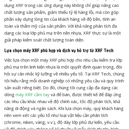
dụng XRF trong các ứng dụng này không chỉ giúp nâng cao
chất lượng sản phẩm, giảm thiểu tỷ lệ hàng lỗi, mà còn góp
phần xây dựng lòng tin của khách hàng về độ bền, tính an
toàn và thẩm mỹ của sản phẩm. Với khả năng phân tích đa
dạng các loại lớp phủ mạ trên nền nhựa, XRF thực sự là một
giải pháp kiểm soát chất lượng toàn diện.
Lựa chọn máy XRF phù hợp và dịch vụ hỗ trợ từ XRF Tech
Việc lựa chọn một máy XRF phù hợp cho nhu cầu kiểm tra lớp
phủ mạ trên linh kiện nhựa là một quyết định quan trọng, đòi
hỏi sự cân nhắc kỹ lưỡng về nhiều yếu tố. Tại XRF Tech, chúng
tôi hiểu rằng mỗi doanh nghiệp có những yêu cầu và quy trình
sản xuất riêng biệt. Do đó, chúng tôi cung cấp đa dạng các
dòng
máy XRF cầm tay
và để bàn, được thiết kế để đáp ứng
các nhu cầu khác nhau về độ chính xác, tốc độ phân tích, khả
năng di động và ngân sách. Khi lựa chọn máy, quý khách hàng
nên xem xét các yếu tố như loại vật liệu cần phân tích
(chrome, niken, vàng, v.v.), độ dày lớp phủ dự kiến, yêu cầu
về độ chính xác, thông số kỹ thuật về mẫu (kích thước, hình