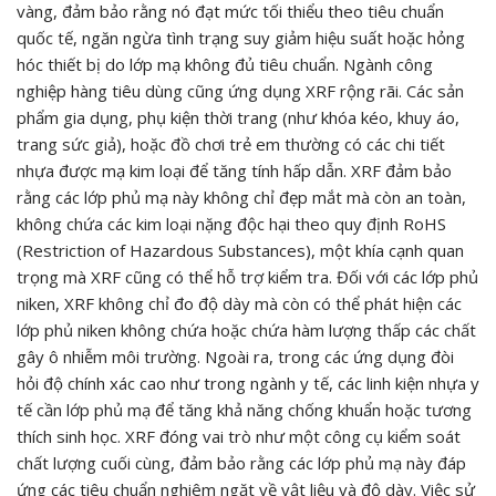
vàng, đảm bảo rằng nó đạt mức tối thiểu theo tiêu chuẩn
quốc tế, ngăn ngừa tình trạng suy giảm hiệu suất hoặc hỏng
hóc thiết bị do lớp mạ không đủ tiêu chuẩn. Ngành công
nghiệp hàng tiêu dùng cũng ứng dụng XRF rộng rãi. Các sản
phẩm gia dụng, phụ kiện thời trang (như khóa kéo, khuy áo,
trang sức giả), hoặc đồ chơi trẻ em thường có các chi tiết
nhựa được mạ kim loại để tăng tính hấp dẫn. XRF đảm bảo
rằng các lớp phủ mạ này không chỉ đẹp mắt mà còn an toàn,
không chứa các kim loại nặng độc hại theo quy định RoHS
(Restriction of Hazardous Substances), một khía cạnh quan
trọng mà XRF cũng có thể hỗ trợ kiểm tra. Đối với các lớp phủ
niken, XRF không chỉ đo độ dày mà còn có thể phát hiện các
lớp phủ niken không chứa hoặc chứa hàm lượng thấp các chất
gây ô nhiễm môi trường. Ngoài ra, trong các ứng dụng đòi
hỏi độ chính xác cao như trong ngành y tế, các linh kiện nhựa y
tế cần lớp phủ mạ để tăng khả năng chống khuẩn hoặc tương
thích sinh học. XRF đóng vai trò như một công cụ kiểm soát
chất lượng cuối cùng, đảm bảo rằng các lớp phủ mạ này đáp
ứng các tiêu chuẩn nghiêm ngặt về vật liệu và độ dày. Việc sử