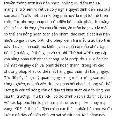
truyền thống trên linh kiện nhựa, những ưu điểm mà XRF
mang lại trở nên rõ rệt và có ý nghĩa quyết định đến hiệu quả
sản xuất. Trước hết, tính ‘không phá hủy’ là một lợi thế then
chốt. Các phương pháp như đo điện hóa hoặc phân tích bằng
kính hiển vi thường yêu cầu cắt mẫu, ăn mòn hoặc xử lý mẫu,
có thể làm hỏng hoàn toàn sản phẩm, đặc biệt là các linh kiện
nhựa có giá trị cao. XRF cho phép kiểm tra mẫu trực tiếp trên
dây chuyền sản xuất mà không cần chuẩn bị mẫu phức tạp,
tiết kiệm đáng kể thời gian và chi phí. Thứ hai, XRF cung cấp
khả năng phân tích nhanh chóng. Một phép đo XRF điển hình
chỉ mất vài giây đến vài phút để hoàn thành, trong khi các
phương pháp khác có thể mất hàng giờ, thậm chí hàng ngày.
Tốc độ này là cực kỳ quan trọng trong môi trường sản xuất
công nghiệp, nơi mà việc đưa ra phản hồi nhanh chóng về chất
lượng là yếu tố sống còn để duy trì hiệu suất và đáp ứng nhu
cầu thị trường. Thứ ba, XRF có độ chính xác và độ tin cậy cao.
Với các lớp phủ kim loại như mạ chrome, mạ niken, hay mạ
vàng, XRF có thể xác định chính xác thành phần hóa học và đo
lường độ dày của lớp phủ với sai số rất nhỏ. Khả năng này