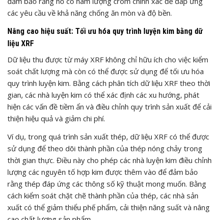
đảm bảo rằng nó có hàm lượng crom chính xác để đáp ứng
các yêu cầu về khả năng chống ăn mòn và độ bền.
Nâng cao hiệu suất: Tối ưu hóa quy trình luyện kim bằng dữ
liệu XRF
Dữ liệu thu được từ máy XRF không chỉ hữu ích cho việc kiểm
soát chất lượng mà còn có thể được sử dụng để tối ưu hóa
quy trình luyện kim. Bằng cách phân tích dữ liệu XRF theo thời
gian, các nhà luyện kim có thể xác định các xu hướng, phát
hiện các vấn đề tiềm ẩn và điều chỉnh quy trình sản xuất để cải
thiện hiệu quả và giảm chi phí.
Ví dụ, trong quá trình sản xuất thép, dữ liệu XRF có thể được
sử dụng để theo dõi thành phần của thép nóng chảy trong
thời gian thực. Điều này cho phép các nhà luyện kim điều chỉnh
lượng các nguyên tố hợp kim được thêm vào để đảm bảo
rằng thép đáp ứng các thông số kỹ thuật mong muốn. Bằng
cách kiểm soát chặt chẽ thành phần của thép, các nhà sản
xuất có thể giảm thiểu phế phẩm, cải thiện năng suất và nâng
cao chất lượng sản phẩm.