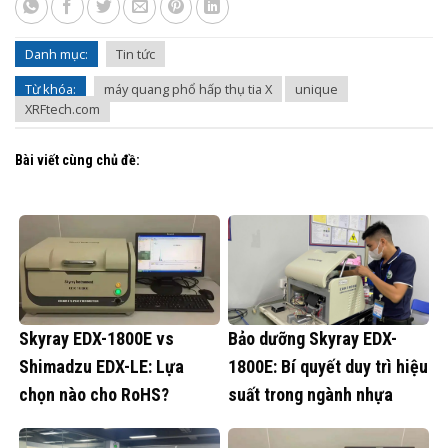
Danh mục:
Tin tức
Từ khóa:
máy quang phổ hấp thụ tia X
unique
XRFtech.com
Bài viết cùng chủ đề:
Skyray EDX-1800E vs
Bảo dưỡng Skyray EDX-
Shimadzu EDX-LE: Lựa
1800E: Bí quyết duy trì hiệu
chọn nào cho RoHS?
suất trong ngành nhựa