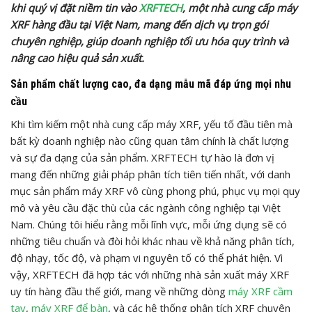
khi quý vị đặt niềm tin vào
XRFTECH
, một nhà cung cấp máy
XRF hàng đầu tại Việt Nam, mang đến dịch vụ trọn gói
chuyên nghiệp, giúp doanh nghiệp tối ưu hóa quy trình và
nâng cao hiệu quả sản xuất.
Sản phẩm chất lượng cao, đa dạng mẫu mã đáp ứng mọi nhu
cầu
Khi tìm kiếm một nhà cung cấp máy XRF, yếu tố đầu tiên mà
bất kỳ doanh nghiệp nào cũng quan tâm chính là chất lượng
và sự đa dạng của sản phẩm. XRFTECH tự hào là đơn vị
mang đến những giải pháp phân tích tiên tiến nhất, với danh
mục sản phẩm máy XRF vô cùng phong phú, phục vụ mọi quy
mô và yêu cầu đặc thù của các ngành công nghiệp tại Việt
Nam. Chúng tôi hiểu rằng mỗi lĩnh vực, mỗi ứng dụng sẽ có
những tiêu chuẩn và đòi hỏi khác nhau về khả năng phân tích,
độ nhạy, tốc độ, và phạm vi nguyên tố có thể phát hiện. Vì
vậy, XRFTECH đã hợp tác với những nhà sản xuất máy XRF
uy tín hàng đầu thế giới, mang về những dòng
máy XRF cầm
tay
,
máy XRF để bàn
, và các hệ thống phân tích XRF chuyên