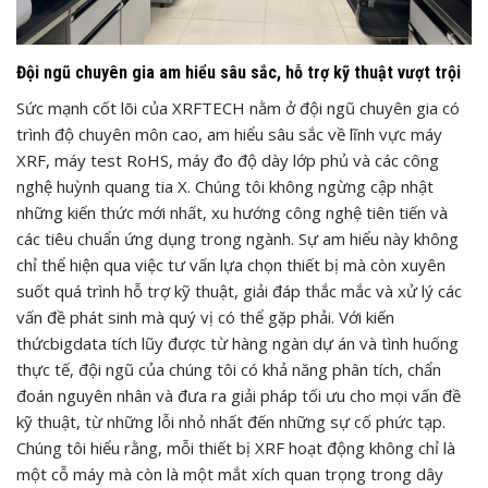
Đội ngũ chuyên gia am hiểu sâu sắc, hỗ trợ kỹ thuật vượt trội
Sức mạnh cốt lõi của XRFTECH nằm ở đội ngũ chuyên gia có
trình độ chuyên môn cao, am hiểu sâu sắc về lĩnh vực máy
XRF, máy test RoHS, máy đo độ dày lớp phủ và các công
nghệ huỳnh quang tia X. Chúng tôi không ngừng cập nhật
những kiến thức mới nhất, xu hướng công nghệ tiên tiến và
các tiêu chuẩn ứng dụng trong ngành. Sự am hiểu này không
chỉ thể hiện qua việc tư vấn lựa chọn thiết bị mà còn xuyên
suốt quá trình hỗ trợ kỹ thuật, giải đáp thắc mắc và xử lý các
vấn đề phát sinh mà quý vị có thể gặp phải. Với kiến
thứcbigdata tích lũy được từ hàng ngàn dự án và tình huống
thực tế, đội ngũ của chúng tôi có khả năng phân tích, chẩn
đoán nguyên nhân và đưa ra giải pháp tối ưu cho mọi vấn đề
kỹ thuật, từ những lỗi nhỏ nhất đến những sự cố phức tạp.
Chúng tôi hiểu rằng, mỗi thiết bị XRF hoạt động không chỉ là
một cỗ máy mà còn là một mắt xích quan trọng trong dây