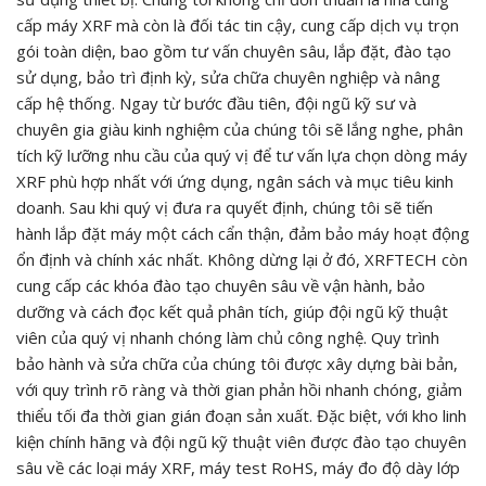
cấp máy XRF mà còn là đối tác tin cậy, cung cấp dịch vụ trọn
gói toàn diện, bao gồm tư vấn chuyên sâu, lắp đặt, đào tạo
sử dụng, bảo trì định kỳ, sửa chữa chuyên nghiệp và nâng
cấp hệ thống. Ngay từ bước đầu tiên, đội ngũ kỹ sư và
chuyên gia giàu kinh nghiệm của chúng tôi sẽ lắng nghe, phân
tích kỹ lưỡng nhu cầu của quý vị để tư vấn lựa chọn dòng máy
XRF phù hợp nhất với ứng dụng, ngân sách và mục tiêu kinh
doanh. Sau khi quý vị đưa ra quyết định, chúng tôi sẽ tiến
hành lắp đặt máy một cách cẩn thận, đảm bảo máy hoạt động
ổn định và chính xác nhất. Không dừng lại ở đó, XRFTECH còn
cung cấp các khóa đào tạo chuyên sâu về vận hành, bảo
dưỡng và cách đọc kết quả phân tích, giúp đội ngũ kỹ thuật
viên của quý vị nhanh chóng làm chủ công nghệ. Quy trình
bảo hành và sửa chữa của chúng tôi được xây dựng bài bản,
với quy trình rõ ràng và thời gian phản hồi nhanh chóng, giảm
thiểu tối đa thời gian gián đoạn sản xuất. Đặc biệt, với kho linh
kiện chính hãng và đội ngũ kỹ thuật viên được đào tạo chuyên
sâu về các loại máy XRF, máy test RoHS, máy đo độ dày lớp