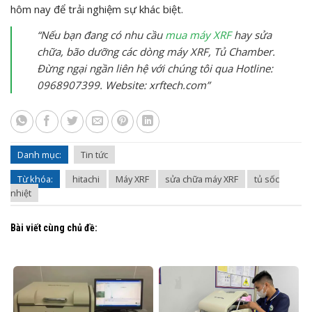
hôm nay để trải nghiệm sự khác biệt.
“Nếu bạn đang có nhu cầu
mua máy XRF
hay sửa
chữa, bão dưỡng các dòng máy XRF, Tủ Chamber.
Đừng ngại ngần liên hệ với chúng tôi qua Hotline:
0968907399. Website: xrftech.com”
Danh mục:
Tin tức
Từ khóa:
hitachi
Máy XRF
sửa chữa máy XRF
tủ sốc
nhiệt
Bài viết cùng chủ đề: