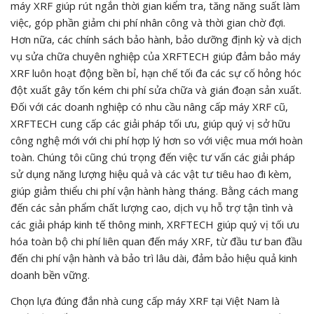
máy XRF giúp rút ngắn thời gian kiểm tra, tăng năng suất làm
việc, góp phần giảm chi phí nhân công và thời gian chờ đợi.
Hơn nữa, các chính sách bảo hành, bảo dưỡng định kỳ và dịch
vụ sửa chữa chuyên nghiệp của XRFTECH giúp đảm bảo máy
XRF luôn hoạt động bền bỉ, hạn chế tối đa các sự cố hỏng hóc
đột xuất gây tốn kém chi phí sửa chữa và gián đoạn sản xuất.
Đối với các doanh nghiệp có nhu cầu nâng cấp máy XRF cũ,
XRFTECH cung cấp các giải pháp tối ưu, giúp quý vị sở hữu
công nghệ mới với chi phí hợp lý hơn so với việc mua mới hoàn
toàn. Chúng tôi cũng chú trọng đến việc tư vấn các giải pháp
sử dụng năng lượng hiệu quả và các vật tư tiêu hao đi kèm,
giúp giảm thiểu chi phí vận hành hàng tháng. Bằng cách mang
đến các sản phẩm chất lượng cao, dịch vụ hỗ trợ tận tình và
các giải pháp kinh tế thông minh, XRFTECH giúp quý vị tối ưu
hóa toàn bộ chi phí liên quan đến máy XRF, từ đầu tư ban đầu
đến chi phí vận hành và bảo trì lâu dài, đảm bảo hiệu quả kinh
doanh bền vững.
Chọn lựa đúng đắn nhà cung cấp máy XRF tại Việt Nam là