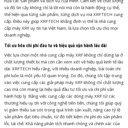
nữa các sản phẩm và dịch vụ của mình. Cam kết về chất lượng
và độ tin cậy không chỉ là lời nói mà còn là hành động cụ thể,
thể hiện qua từng sản phẩm, từng dịch vụ mà XRFTECH cung
cấp. Điều này giúp XRFTECH khẳng định vị thế là nhà cung
cấp máy XRF uy tín tại Việt Nam, là lựa chọn tối ưu cho mọi
doanh nghiệp.
Tối ưu hóa chi phí đầu tư và hiệu quả vận hành lâu dài
Việc lựa chọn một nhà cung cấp máy XRF không chỉ dừng lại ở
chất lượng thiết bị mà còn cần xem xét về hiệu quả kinh tế lâu
dài. XRFTECH hiểu rằng, với nhiều doanh nghiệp, bài toán chi
phí luôn là một yếu tố quan trọng. Do đó, chúng tôi tập trung
vào việc cung cấp các giải pháp máy XRF không chỉ chất lượng
cao mà còn mang lại hiệu quả đầu tư tối ưu và chi phí vận
hành hợp lý. Bằng việc cung cấp các dòng máy XRF từ các
thương hiệu uy tín với công nghệ tiên tiến, chúng tôi giúp quý
vị giảm thiểu sai sót trong quá trình sản xuất, nâng cao tỷ lệ
sản phẩm đạt tiêu chuẩn, từ đó tiết kiệm chi phí do sản phẩm
lỗi, tái chế. Khả năng phân tích nhanh chóng và chính xác của