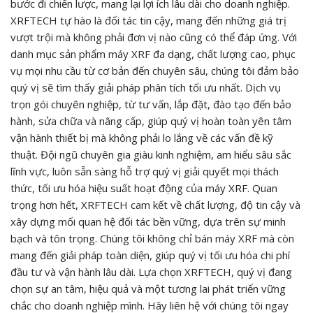
bước đi chiến lược, mang lại lợi ích lâu dài cho doanh nghiệp.
XRFTECH tự hào là đối tác tin cậy, mang đến những giá trị
vượt trội mà không phải đơn vị nào cũng có thể đáp ứng. Với
danh mục sản phẩm máy XRF đa dạng, chất lượng cao, phục
vụ mọi nhu cầu từ cơ bản đến chuyên sâu, chúng tôi đảm bảo
quý vị sẽ tìm thấy giải pháp phân tích tối ưu nhất. Dịch vụ
trọn gói chuyên nghiệp, từ tư vấn, lắp đặt, đào tạo đến bảo
hành, sửa chữa và nâng cấp, giúp quý vị hoàn toàn yên tâm
vận hành thiết bị mà không phải lo lắng về các vấn đề kỹ
thuật. Đội ngũ chuyên gia giàu kinh nghiệm, am hiểu sâu sắc
lĩnh vực, luôn sẵn sàng hỗ trợ quý vị giải quyết mọi thách
thức, tối ưu hóa hiệu suất hoạt động của máy XRF. Quan
trọng hơn hết, XRFTECH cam kết về chất lượng, độ tin cậy và
xây dựng mối quan hệ đối tác bền vững, dựa trên sự minh
bạch và tôn trọng. Chúng tôi không chỉ bán máy XRF mà còn
mang đến giải pháp toàn diện, giúp quý vị tối ưu hóa chi phí
đầu tư và vận hành lâu dài. Lựa chọn XRFTECH, quý vị đang
chọn sự an tâm, hiệu quả và một tương lai phát triển vững
chắc cho doanh nghiệp mình. Hãy liên hệ với chúng tôi ngay