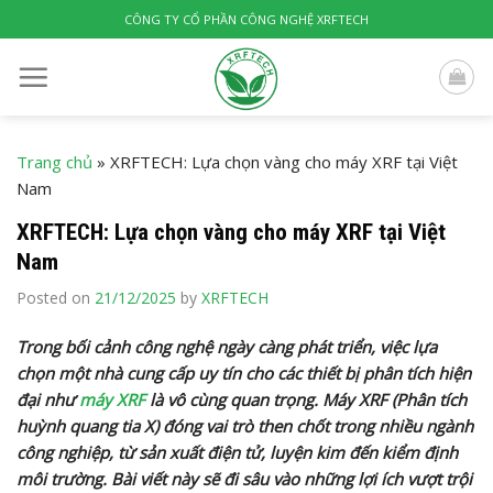
Skip
CÔNG TY CỔ PHẦN CÔNG NGHỆ XRFTECH
to
content
Trang chủ
»
XRFTECH: Lựa chọn vàng cho máy XRF tại Việt
Nam
XRFTECH: Lựa chọn vàng cho máy XRF tại Việt
Nam
Posted on
21/12/2025
by
XRFTECH
Trong bối cảnh công nghệ ngày càng phát triển, việc lựa
chọn một nhà cung cấp uy tín cho các thiết bị phân tích hiện
đại như
máy XRF
là vô cùng quan trọng. Máy XRF (Phân tích
huỳnh quang tia X) đóng vai trò then chốt trong nhiều ngành
công nghiệp, từ sản xuất điện tử, luyện kim đến kiểm định
môi trường. Bài viết này sẽ đi sâu vào những lợi ích vượt trội