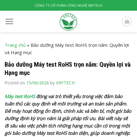
Skip
CÔNG TY CỔ PHẦN CÔNG NGHỆ XRFTECH
to
content
Trang chủ
»
Bảo dưỡng Máy test RoHS trọn năm: Quyền lợi
và Hạng mục
Bảo dưỡng Máy test RoHS trọn năm: Quyền lợi và
Hạng mục
Posted on
15/06/2026
by
XRFTECH
Máy test RoHS
đóng vai trò thiết yếu trong việc đảm bảo
tuân thủ các quy định về môi trường và an toàn sản phẩm.
Để máy hoạt động ổn định, chính xác và bền bỉ, một gói bảo
dưỡng định kỳ trọn năm là giải pháp tối ưu. Bài viết này sẽ
đi sâu vào việc phân tích những hạng mục cần có trong một
gói bảo dưỡng Máy test RoHS toàn diện, giúp doanh nghiệp