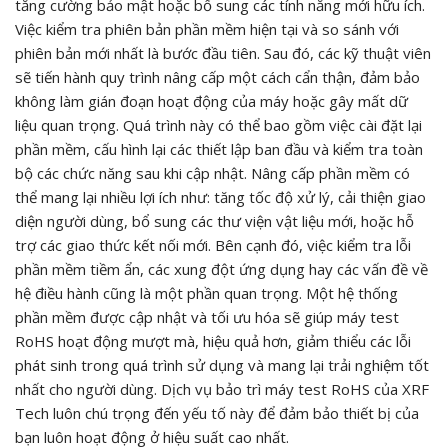
tăng cường bảo mật hoặc bổ sung các tính năng mới hữu ích.
Việc kiểm tra phiên bản phần mềm hiện tại và so sánh với
phiên bản mới nhất là bước đầu tiên. Sau đó, các kỹ thuật viên
sẽ tiến hành quy trình nâng cấp một cách cẩn thận, đảm bảo
không làm gián đoạn hoạt động của máy hoặc gây mất dữ
liệu quan trọng. Quá trình này có thể bao gồm việc cài đặt lại
phần mềm, cấu hình lại các thiết lập ban đầu và kiểm tra toàn
bộ các chức năng sau khi cập nhật. Nâng cấp phần mềm có
thể mang lại nhiều lợi ích như: tăng tốc độ xử lý, cải thiện giao
diện người dùng, bổ sung các thư viện vật liệu mới, hoặc hỗ
trợ các giao thức kết nối mới. Bên cạnh đó, việc kiểm tra lỗi
phần mềm tiềm ẩn, các xung đột ứng dụng hay các vấn đề về
hệ điều hành cũng là một phần quan trọng. Một hệ thống
phần mềm được cập nhật và tối ưu hóa sẽ giúp máy test
RoHS hoạt động mượt mà, hiệu quả hơn, giảm thiểu các lỗi
phát sinh trong quá trình sử dụng và mang lại trải nghiệm tốt
nhất cho người dùng. Dịch vụ bảo trì máy test RoHS của XRF
Tech luôn chú trọng đến yếu tố này để đảm bảo thiết bị của
bạn luôn hoạt động ở hiệu suất cao nhất.