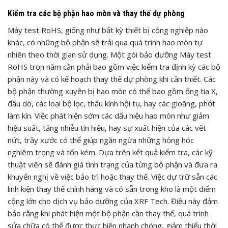
Kiểm tra các bộ phận hao mòn và thay thế dự phòng
Máy test RoHS, giống như bất kỳ thiết bị công nghiệp nào
khác, có những bộ phận sẽ trải qua quá trình hao mòn tự
nhiên theo thời gian sử dụng. Một gói bảo dưỡng Máy test
RoHS trọn năm cần phải bao gồm việc kiểm tra định kỳ các bộ
phận này và có kế hoạch thay thế dự phòng khi cần thiết. Các
bộ phận thường xuyên bị hao mòn có thể bao gồm ống tia X,
đầu dò, các loại bộ lọc, thấu kính hội tụ, hay các gioăng, phớt
làm kín. Việc phát hiện sớm các dấu hiệu hao mòn như giảm
hiệu suất, tăng nhiễu tín hiệu, hay sự xuất hiện của các vết
nứt, trầy xước có thể giúp ngăn ngừa những hỏng hóc
nghiêm trọng và tốn kém. Dựa trên kết quả kiểm tra, các kỹ
thuật viên sẽ đánh giá tình trạng của từng bộ phận và đưa ra
khuyến nghị về việc bảo trì hoặc thay thế. Việc dự trữ sẵn các
linh kiện thay thế chính hãng và có sẵn trong kho là một điểm
cộng lớn cho dịch vụ bảo dưỡng của XRF Tech. Điều này đảm
bảo rằng khi phát hiện một bộ phận cần thay thế, quá trình
sửa chữa có thể được thực hiện nhanh chóng, giảm thiểu thời