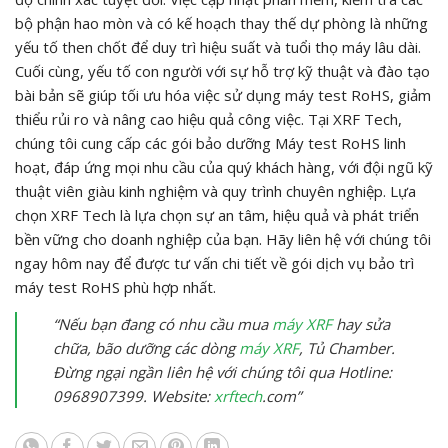
bộ phận hao mòn và có kế hoạch thay thế dự phòng là những
yếu tố then chốt để duy trì hiệu suất và tuổi thọ máy lâu dài.
Cuối cùng, yếu tố con người với sự hỗ trợ kỹ thuật và đào tạo
bài bản sẽ giúp tối ưu hóa việc sử dụng máy test RoHS, giảm
thiểu rủi ro và nâng cao hiệu quả công việc. Tại XRF Tech,
chúng tôi cung cấp các gói bảo dưỡng Máy test RoHS linh
hoạt, đáp ứng mọi nhu cầu của quý khách hàng, với đội ngũ kỹ
thuật viên giàu kinh nghiệm và quy trình chuyên nghiệp. Lựa
chọn XRF Tech là lựa chọn sự an tâm, hiệu quả và phát triển
bền vững cho doanh nghiệp của bạn. Hãy liên hệ với chúng tôi
ngay hôm nay để được tư vấn chi tiết về gói dịch vụ bảo trì
máy test RoHS phù hợp nhất.
“Nếu bạn đang có nhu cầu mua
máy XRF
hay sửa
chữa, bão dưỡng các dòng
máy XRF
, Tủ Chamber.
Đừng ngại ngần liên hệ với chúng tôi qua Hotline:
0968907399. Website:
xrftech
.com”