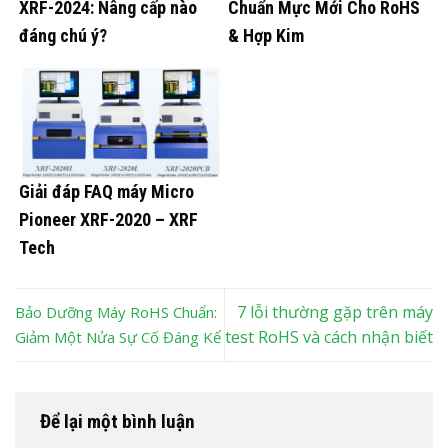
XRF-2024: Nâng cấp nào
Chuẩn Mực Mới Cho RoHS
đáng chú ý?
& Hợp Kim
Giải đáp FAQ máy Micro
Pioneer XRF-2020 – XRF
Tech
7 lỗi thường gặp trên máy
Bảo Dưỡng Máy RoHS Chuẩn:
test RoHS và cách nhận biết
Giảm Một Nửa Sự Cố Đáng Kể
Để lại một bình luận