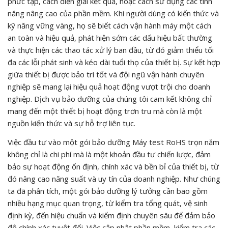
phức tạp, cách diễn giải kết quả, hoặc cách sử dụng các tính
năng nâng cao của phần mềm. Khi người dùng có kiến thức và
kỹ năng vững vàng, họ sẽ biết cách vận hành máy một cách
an toàn và hiệu quả, phát hiện sớm các dấu hiệu bất thường
và thực hiện các thao tác xử lý ban đầu, từ đó giảm thiểu tối
đa các lỗi phát sinh và kéo dài tuổi thọ của thiết bị. Sự kết hợp
giữa thiết bị được bảo trì tốt và đội ngũ vận hành chuyên
nghiệp sẽ mang lại hiệu quả hoạt động vượt trội cho doanh
nghiệp. Dịch vụ bảo dưỡng của chúng tôi cam kết không chỉ
mang đến một thiết bị hoạt động trơn tru mà còn là một
nguồn kiến thức và sự hỗ trợ liên tục.
Việc đầu tư vào một gói bảo dưỡng Máy test RoHS trọn năm
không chỉ là chi phí mà là một khoản đầu tư chiến lược, đảm
bảo sự hoạt động ổn định, chính xác và bền bỉ của thiết bị, từ
đó nâng cao năng suất và uy tín của doanh nghiệp. Như chúng
ta đã phân tích, một gói bảo dưỡng lý tưởng cần bao gồm
nhiều hạng mục quan trọng, từ kiểm tra tổng quát, vệ sinh
định kỳ, đến hiệu chuẩn và kiểm định chuyên sâu để đảm bảo
độ chính xác tuyệt đối. Việc cập nhật phần mềm, kiểm tra các