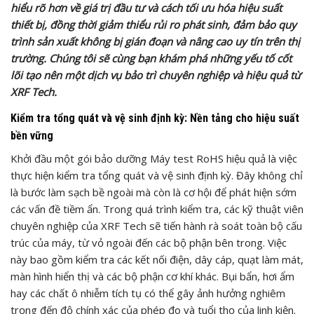
hiểu rõ hơn về giá trị đầu tư và cách tối ưu hóa hiệu suất
thiết bị, đồng thời giảm thiểu rủi ro phát sinh, đảm bảo quy
trình sản xuất không bị gián đoạn và nâng cao uy tín trên thị
trường. Chúng tôi sẽ cùng bạn khám phá những yếu tố cốt
lõi tạo nên một dịch vụ bảo trì chuyên nghiệp và hiệu quả từ
XRF Tech.
Kiểm tra tổng quát và vệ sinh định kỳ: Nền tảng cho hiệu suất
bền vững
Khởi đầu một gói bảo dưỡng Máy test RoHS hiệu quả là việc
thực hiện kiểm tra tổng quát và vệ sinh định kỳ. Đây không chỉ
là bước làm sạch bề ngoài mà còn là cơ hội để phát hiện sớm
các vấn đề tiềm ẩn. Trong quá trình kiểm tra, các kỹ thuật viên
chuyên nghiệp của XRF Tech sẽ tiến hành rà soát toàn bộ cấu
trúc của máy, từ vỏ ngoài đến các bộ phận bên trong. Việc
này bao gồm kiểm tra các kết nối điện, dây cáp, quạt làm mát,
màn hình hiển thị và các bộ phận cơ khí khác. Bụi bẩn, hơi ẩm
hay các chất ô nhiễm tích tụ có thể gây ảnh hưởng nghiêm
trọng đến độ chính xác của phép đo và tuổi thọ của linh kiện.