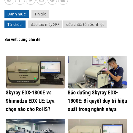
Danh mục:
Tin tức
Từ khóa:
đào tạo máy XRF
sửa chữa tủ sốc nhiệt
Bài viết cùng chủ đề:
Skyray EDX-1800E vs
Bảo dưỡng Skyray EDX-
Shimadzu EDX-LE: Lựa
1800E: Bí quyết duy trì hiệu
chọn nào cho RoHS?
suất trong ngành nhựa