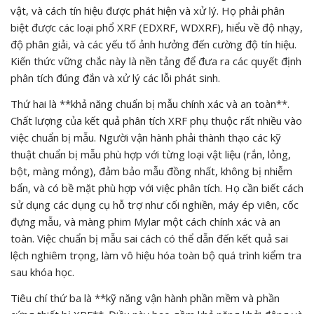
vật, và cách tín hiệu được phát hiện và xử lý. Họ phải phân
biệt được các loại phổ XRF (EDXRF, WDXRF), hiểu về độ nhạy,
độ phân giải, và các yếu tố ảnh hưởng đến cường độ tín hiệu.
Kiến thức vững chắc này là nền tảng để đưa ra các quyết định
phân tích đúng đắn và xử lý các lỗi phát sinh.
Thứ hai là **khả năng chuẩn bị mẫu chính xác và an toàn**.
Chất lượng của kết quả phân tích XRF phụ thuộc rất nhiều vào
việc chuẩn bị mẫu. Người vận hành phải thành thạo các kỹ
thuật chuẩn bị mẫu phù hợp với từng loại vật liệu (rắn, lỏng,
bột, màng mỏng), đảm bảo mẫu đồng nhất, không bị nhiễm
bẩn, và có bề mặt phù hợp với việc phân tích. Họ cần biết cách
sử dụng các dụng cụ hỗ trợ như cối nghiền, máy ép viên, cốc
đựng mẫu, và màng phim Mylar một cách chính xác và an
toàn. Việc chuẩn bị mẫu sai cách có thể dẫn đến kết quả sai
lệch nghiêm trọng, làm vô hiệu hóa toàn bộ quá trình kiểm tra
sau khóa học.
Tiêu chí thứ ba là **kỹ năng vận hành phần mềm và phần