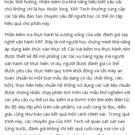
hoặc tình huống, nhằm kiểm tra khả năng hiểu biết sâu sắc
chứ không chỉ là học thuộc lòng. XRF Tech thường cung cấp
các tài liệu đào tạo chuyên sâu để người học có thể ôn tập
hiệu quả cho phần này.
Phần kiểm tra thực hành là xương sống của việc đánh giá tay
nghề vận hành XRF. Đây là nơi người học chứng minh khả năng
áp dụng kiến thức vào thực tế. Các bài kiểm tra thực hành nên
được thiết kế để mô phỏng các tác vụ hàng ngày mà người
vận hành sẽ thực hiện. Ví dụ, người được đánh giá có thể
được yêu cầu: thực hiện quy trình khởi động và tắt máy an
toàn; chuẩn bị một loạt mẫu đa dạng (ví dụ: chất lỏng, rắn,
bột); thực hiện hiệu chuẩn hệ thống sử dụng các vật liệu chuẩn
được chứng nhận; chạy phân tích trên các mẫu thử nghiệm với
các yêu cầu cụ thể (ví dụ: kiểm tra RoHS trên linh kiện điện tử,
đo độ dày lớp phủ trên sản phẩm); và cuối cùng là đọc, diễn
giải, cũng như báo cáo kết quả một cách chính xác. Trong quá
trình này, các chuyên gia của XRF Tech sẽ quan sát sát sao
từng bước, đánh giá không chỉ kết quả cuối cùng mà còn cả