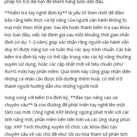
pháp hỗ trợ dài hạn để khách hàng luôn dẫn đầu.
**Kiểm tra tay nghề định kỳ** là yếu tố then chốt để đảm
bảo rằng kiến thức và kỹ năng của người vận hành không bị
mai một theo thời gian. Sau khi hoàn thành kiểm tra sau khóa
học ban đầu, việc tái đánh giá sau một khoảng thời gian nhất
định (ví dụ: 1-2 năm) giúp xác nhận rằng người vận hành vẫn
duy trì được năng lực và tuân thủ các quy trình chuẩn. Các bài
kiểm tra định kỳ này có thể tập trung vào các kỹ năng thường
xuyên sử dụng, hoặc các cập nhật mới về tiêu chuẩn (như
RoHS mới) hay phần mềm. Quá trình này cũng giúp nhận diện
những cá nhân cần được bồi dưỡng thêm hoặc có thể trở
thành người hướng dẫn cho những người mới.
Song song với kiểm tra định kỳ, **đào tạo nâng cao và
chuyên sâu** là con đường để phát triển tay nghề lên một
tầm cao mới. Công nghệ XRF không ngừng phát triển với các
tính năng mới, phần mềm tiên tiến hơn và các ứng dụng phức
tạp. XRF Tech thường xuyên tổ chức các khóa đào tạo
chuyên sâu về các chủ đề như: tối ưu hóa tham số phân tích