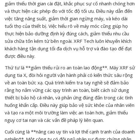
giảm thiểu thời gian cài đặt, khắc phục sự cố nhanh chóng hơn
và thực hiện các phép đo với tốc độ tối ưu. Điều này dẫn đến
việc tăng năng suất, giảm thời gian ngừng máy, và kéo dài
tuổi thọ của thiết bị. Việc hiểu rõ về máy móc cũng giúp họ
thực hiện bảo dưỡng định kỳ đúng cách, giảm thiểu nhu cầu
sửa chữa tốn kém từ bên ngoài. XRF Tech luôn khuyến khích
khách hàng tận dụng tối đa dịch vụ hỗ trợ và đào tạo để đạt
được điều này.
Thứ tư là **giảm thiểu rủi ro an toàn lao động**. Máy XRF sử
dụng tia X, đòi hỏi người vận hành phải có kiến thức sâu rộng
về an toàn bức xạ. Quá trình kiểm tra tay nghề sẽ đảm bảo
rằng họ nắm vững các quy trình an toàn, biết cách sử dụng
thiết bị bảo hộ cá nhân, và phản ứng đúng đắn trong các tình
huống khẩn cấp. Điều này giúp bảo vệ sức khỏe của nhân viên
và tạo ra một môi trường làm việc an toàn hơn, giảm thiểu
nguy cơ tai nạn và các vấn đề pháp lý liên quan.
Cuối cùng là **nâng cao uy tín và lợi thế cạnh tranh của doanh
nghiệp**. Một công ty có đội ngũ nhân sự được chứng nhận