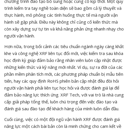
chương trình đào tạo bổ sung hoặc củng cố kịp thời. Một quy
trình kiểm tra tay nghề toàn diện sẽ bao gồm cả lý thuyết và
thực hành, mô phỏng các tình huống thực tế mà người vận
hành sẽ gặp phải. Điều này không chỉ củng cố kiến thức mà
còn xây dựng sự tự tin và khả năng phản ứng nhanh nhạy cho
người vận hành.
Hơn nữa, trong bối cảnh các tiêu chuẩn ngành ngày càng khắt
khe và công nghệ XRF liên tục đổi mới, việc kiểm tra sau khóa
học định kỳ giúp đảm bảo rằng nhân viên luôn cập nhật được
những kiến thức và kỹ năng mới nhất. Ví dụ, sự ra đời của các
phần mềm phân tích mới, các phương pháp chuẩn bị mẫu tiên
tiến, hay các quy định RoHS phiên bản cập nhật đều đòi hỏi
người vận hành phải liên tục học hỏi và được đánh giá lại để
đảm bảo năng lực thích ứng. XRF Tech, với vai trò là nhà cung
cấp giải pháp tổng thể, luôn chú trọng đến việc đào tạo và
đánh giá sau đào tạo để khách hàng của mình luôn dẫn đầu.
Cuối cùng, việc có một đội ngũ vận hành XRF được đánh giá
năng lực một cách bài bản còn là minh chứng cho cam kết về