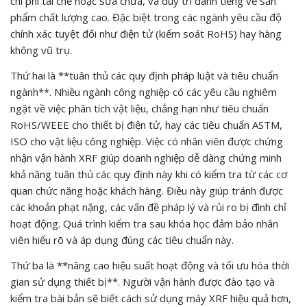
chi phí tái chế hoặc sửa chữa, và duy trì danh tiếng về sản
phẩm chất lượng cao. Đặc biệt trong các ngành yêu cầu độ
chính xác tuyệt đối như điện tử (kiểm soát RoHS) hay hàng
không vũ trụ.
Thứ hai là **tuân thủ các quy định pháp luật và tiêu chuẩn
ngành**. Nhiều ngành công nghiệp có các yêu cầu nghiêm
ngặt về việc phân tích vật liệu, chẳng hạn như tiêu chuẩn
RoHS/WEEE cho thiết bị điện tử, hay các tiêu chuẩn ASTM,
ISO cho vật liệu công nghiệp. Việc có nhân viên được chứng
nhận vận hành XRF giúp doanh nghiệp dễ dàng chứng minh
khả năng tuân thủ các quy định này khi có kiểm tra từ các cơ
quan chức năng hoặc khách hàng. Điều này giúp tránh được
các khoản phạt nặng, các vấn đề pháp lý và rủi ro bị đình chỉ
hoạt động. Quá trình kiểm tra sau khóa học đảm bảo nhân
viên hiểu rõ và áp dụng đúng các tiêu chuẩn này.
Thứ ba là **nâng cao hiệu suất hoạt động và tối ưu hóa thời
gian sử dụng thiết bị**. Người vận hành được đào tạo và
kiểm tra bài bản sẽ biết cách sử dụng máy XRF hiệu quả hơn,