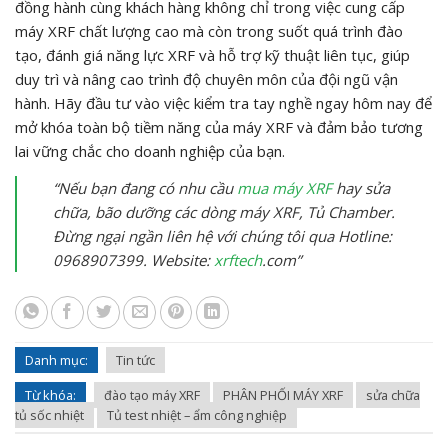
đồng hành cùng khách hàng không chỉ trong việc cung cấp
máy XRF chất lượng cao mà còn trong suốt quá trình đào
tạo, đánh giá năng lực XRF và hỗ trợ kỹ thuật liên tục, giúp
duy trì và nâng cao trình độ chuyên môn của đội ngũ vận
hành. Hãy đầu tư vào việc kiểm tra tay nghề ngay hôm nay để
mở khóa toàn bộ tiềm năng của máy XRF và đảm bảo tương
lai vững chắc cho doanh nghiệp của bạn.
“Nếu bạn đang có nhu cầu
mua máy XRF
hay sửa
chữa, bão dưỡng các dòng máy XRF, Tủ Chamber.
Đừng ngại ngần liên hệ với chúng tôi qua Hotline:
0968907399. Website:
xrftech
.com”
Danh mục:
Tin tức
Từ khóa:
đào tạo máy XRF
PHÂN PHỐI MÁY XRF
sửa chữa
tủ sốc nhiệt
Tủ test nhiệt – ẩm công nghiệp