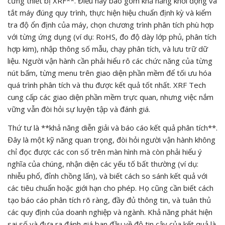
cứng thiết bị XRF**. Điều này bao gồm khả năng khởi động và
tắt máy đúng quy trình, thực hiện hiệu chuẩn định kỳ và kiểm
tra độ ổn định của máy, chọn chương trình phân tích phù hợp
với từng ứng dụng (ví dụ: RoHS, đo độ dày lớp phủ, phân tích
hợp kim), nhập thông số mẫu, chạy phân tích, và lưu trữ dữ
liệu. Người vận hành cần phải hiểu rõ các chức năng của từng
nút bấm, từng menu trên giao diện phần mềm để tối ưu hóa
quá trình phân tích và thu được kết quả tốt nhất. XRF Tech
cung cấp các giao diện phần mềm trực quan, nhưng việc nắm
vững vẫn đòi hỏi sự luyện tập và đánh giá.
Thứ tư là **khả năng diễn giải và báo cáo kết quả phân tích**.
Đây là một kỹ năng quan trọng, đòi hỏi người vận hành không
chỉ đọc được các con số trên màn hình mà còn phải hiểu ý
nghĩa của chúng, nhận diện các yếu tố bất thường (ví dụ:
nhiễu phổ, đỉnh chồng lấn), và biết cách so sánh kết quả với
các tiêu chuẩn hoặc giới hạn cho phép. Họ cũng cần biết cách
tạo báo cáo phân tích rõ ràng, đầy đủ thông tin, và tuân thủ
các quy định của doanh nghiệp và ngành. Khả năng phát hiện
sai số và đưa ra đánh giá ban đầu về độ tin cậy của kết quả là