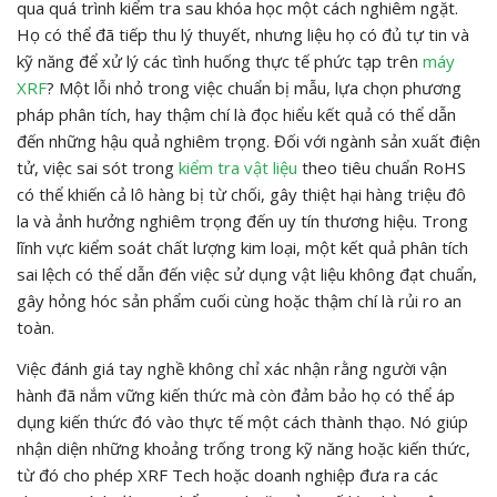
qua quá trình kiểm tra sau khóa học một cách nghiêm ngặt.
Họ có thể đã tiếp thu lý thuyết, nhưng liệu họ có đủ tự tin và
kỹ năng để xử lý các tình huống thực tế phức tạp trên
máy
XRF
? Một lỗi nhỏ trong việc chuẩn bị mẫu, lựa chọn phương
pháp phân tích, hay thậm chí là đọc hiểu kết quả có thể dẫn
đến những hậu quả nghiêm trọng. Đối với ngành sản xuất điện
tử, việc sai sót trong
kiểm tra vật liệu
theo tiêu chuẩn RoHS
có thể khiến cả lô hàng bị từ chối, gây thiệt hại hàng triệu đô
la và ảnh hưởng nghiêm trọng đến uy tín thương hiệu. Trong
lĩnh vực kiểm soát chất lượng kim loại, một kết quả phân tích
sai lệch có thể dẫn đến việc sử dụng vật liệu không đạt chuẩn,
gây hỏng hóc sản phẩm cuối cùng hoặc thậm chí là rủi ro an
toàn.
Việc đánh giá tay nghề không chỉ xác nhận rằng người vận
hành đã nắm vững kiến thức mà còn đảm bảo họ có thể áp
dụng kiến thức đó vào thực tế một cách thành thạo. Nó giúp
nhận diện những khoảng trống trong kỹ năng hoặc kiến thức,
từ đó cho phép XRF Tech hoặc doanh nghiệp đưa ra các