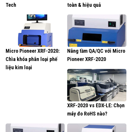
Tech
toàn & hiệu quả
Micro Pioneer XRF-2020:
Nâng tầm QA/QC với Micro
Chìa khóa phân loại phế
Pioneer XRF-2020
liệu kim loại
XRF-2020 vs EDX-LE: Chọn
máy đo RoHS nào?