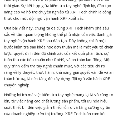
thời gian. Sự kết hợp giữa kiểm tra tay nghề định kỳ, đào tạo
nâng cao và hỗ trợ chuyên nghiệp từ XRF Tech chính là công
thức cho một đội ngũ vận hành XRF xuất sắc.
Qua bài viết này, chúng ta đã cùng XRF Tech khám phá sâu
sắc về tầm quan trọng không thể phủ nhận của việc đánh giá
tay nghề vận hành XRF sau đào tạo. Đây không chỉ là một
bước kiểm tra sau khóa học đơn thuần mà là một yếu tố chiến
lược, quyết định đến độ chính xác của kết quả phân tích, sự
tuân thủ các tiêu chuẩn như RoHS, và an toàn lao động. Một
quy trình kiểm tra tay nghề chuẩn mực, với các tiêu chí rõ
ràng về lý thuyết, thực hành, khả năng giải quyết vấn đề và an
toàn bức xạ, là nền tảng để xây dựng đội ngũ vận hành XRF
chuyên nghiệp.
Những lợi ích mà việc kiểm tra tay nghề mang lại là vô cùng to
lớn, từ việc nâng cao chất lượng sản phẩm, tối ưu hóa hiệu
suất thiết bị, đến việc giảm thiểu rủi ro và tăng cường uy tín
của doanh nghiệp trên thị trường. XRF Tech luôn cam kết