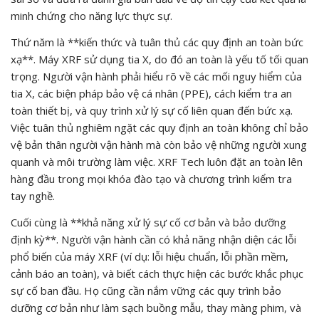
minh chứng cho năng lực thực sự.
Thứ năm là **kiến thức và tuân thủ các quy định an toàn bức
xạ**. Máy XRF sử dụng tia X, do đó an toàn là yếu tố tối quan
trọng. Người vận hành phải hiểu rõ về các mối nguy hiểm của
tia X, các biện pháp bảo vệ cá nhân (PPE), cách kiểm tra an
toàn thiết bị, và quy trình xử lý sự cố liên quan đến bức xạ.
Việc tuân thủ nghiêm ngặt các quy định an toàn không chỉ bảo
vệ bản thân người vận hành mà còn bảo vệ những người xung
quanh và môi trường làm việc. XRF Tech luôn đặt an toàn lên
hàng đầu trong mọi khóa đào tạo và chương trình kiểm tra
tay nghề.
Cuối cùng là **khả năng xử lý sự cố cơ bản và bảo dưỡng
định kỳ**. Người vận hành cần có khả năng nhận diện các lỗi
phổ biến của máy XRF (ví dụ: lỗi hiệu chuẩn, lỗi phần mềm,
cảnh báo an toàn), và biết cách thực hiện các bước khắc phục
sự cố ban đầu. Họ cũng cần nắm vững các quy trình bảo
dưỡng cơ bản như làm sạch buồng mẫu, thay màng phim, và