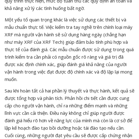
quy trình thực hiện, mức độ tuân thủ các quy định an toàn và
khả năng xử lý các tình huống bất ngờ.
Một yếu tố quan trọng khác là việc sử dụng các thiết bị và
mẫu chuẩn thực tế. Việc kiểm tra tay nghề trên chính loại máy
XRF mà người vận hành sẽ sử dụng hàng ngày (chẳng hạn
như máy XRF của XRF Tech) giúp đảm bảo tính phù hợp và
thực tế của đánh giá. Các mẫu chuẩn được sử dụng trong quá
trình kiểm tra cần phải có nguồn gốc rõ ràng và giá trị đã
được xác định chính xác, giúp đánh giá khả năng của người
vận hành trong việc đạt được độ chính xác và độ lặp lại mong
muốn.
Sau khi hoàn tất cả hai phần lý thuyết và thực hành, kết quả sẽ
được tổng hợp và phân tích. Phản hồi chi tiết cần được cung
cấp cho người vận hành, chỉ ra những điểm mạnh và những
lĩnh vực cần cải thiện. Điều này không chỉ giúp người được
đánh giá hiểu rõ hơn về năng lực của mình mà còn là cơ sở để
lập kế hoạch đào tạo bồi dưỡng hoặc tái đào tạo nếu cần.
Cuối cùng, những người đạt yêu cầu sẽ được cấp chứng nhận