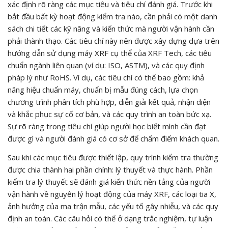
xác định rõ ràng các mục tiêu và tiêu chí đánh giá. Trước khi
bắt đầu bất kỳ hoạt động kiểm tra nào, cần phải có một danh
sách chi tiết các kỹ năng và kiến thức mà người vận hành cần
phải thành thạo. Các tiêu chí này nên được xây dựng dựa trên
hướng dẫn sử dụng máy XRF cụ thể của XRF Tech, các tiêu
chuẩn ngành liên quan (ví dụ: ISO, ASTM), và các quy định
pháp lý như RoHS. Ví dụ, các tiêu chí có thể bao gồm: khả
năng hiệu chuẩn máy, chuẩn bị mẫu đúng cách, lựa chọn
chương trình phân tích phù hợp, diễn giải kết quả, nhận diện
và khắc phục sự cố cơ bản, và các quy trình an toàn bức xạ.
Sự rõ ràng trong tiêu chí giúp người học biết mình cần đạt
được gì và người đánh giá có cơ sở để chấm điểm khách quan.
Sau khi các mục tiêu được thiết lập, quy trình kiểm tra thường
được chia thành hai phần chính: lý thuyết và thực hành. Phần
kiểm tra lý thuyết sẽ đánh giá kiến thức nền tảng của người
vận hành về nguyên lý hoạt động của máy XRF, các loại tia X,
ảnh hưởng của ma trận mẫu, các yếu tố gây nhiễu, và các quy
định an toàn. Các câu hỏi có thể ở dạng trắc nghiệm, tự luận