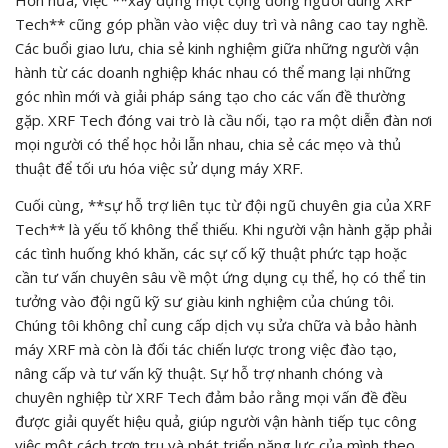
Hơn nữa, việc **xây dựng một cộng đồng người dùng XRF
Tech** cũng góp phần vào việc duy trì và nâng cao tay nghề.
Các buổi giao lưu, chia sẻ kinh nghiệm giữa những người vận
hành từ các doanh nghiệp khác nhau có thể mang lại những
góc nhìn mới và giải pháp sáng tạo cho các vấn đề thường
gặp. XRF Tech đóng vai trò là cầu nối, tạo ra một diễn đàn nơi
mọi người có thể học hỏi lẫn nhau, chia sẻ các mẹo và thủ
thuật để tối ưu hóa việc sử dụng máy XRF.
Cuối cùng, **sự hỗ trợ liên tục từ đội ngũ chuyên gia của XRF
Tech** là yếu tố không thể thiếu. Khi người vận hành gặp phải
các tình huống khó khăn, các sự cố kỹ thuật phức tạp hoặc
cần tư vấn chuyên sâu về một ứng dụng cụ thể, họ có thể tin
tưởng vào đội ngũ kỹ sư giàu kinh nghiệm của chúng tôi.
Chúng tôi không chỉ cung cấp dịch vụ sửa chữa và bảo hành
máy XRF mà còn là đối tác chiến lược trong việc đào tạo,
nâng cấp và tư vấn kỹ thuật. Sự hỗ trợ nhanh chóng và
chuyên nghiệp từ XRF Tech đảm bảo rằng mọi vấn đề đều
được giải quyết hiệu quả, giúp người vận hành tiếp tục công
việc một cách trơn tru và phát triển năng lực của mình theo