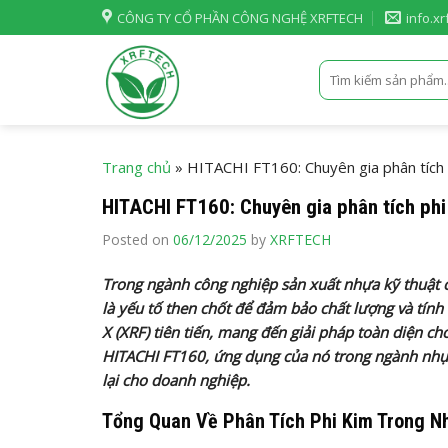
Skip
CÔNG TY CỔ PHẦN CÔNG NGHỆ XRFTECH
info.x
to
content
Tìm
kiếm:
Trang chủ
»
HITACHI FT160: Chuyên gia phân tích 
HITACHI FT160: Chuyên gia phân tích phi
Posted on
06/12/2025
by
XRFTECH
Trong ngành công nghiệp sản xuất nhựa kỹ thuật c
là yếu tố then chốt để đảm bảo chất lượng và tín
X (XRF) tiên tiến, mang đến giải pháp toàn diện ch
HITACHI FT160, ứng dụng của nó trong ngành nhựa
lại cho doanh nghiệp.
Tổng Quan Về Phân Tích Phi Kim Trong N