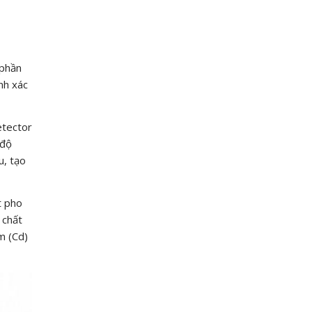
 phần
nh xác
etector
 độ
u, tạo
t pho
 chất
m (Cd)