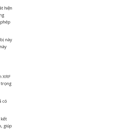
át hiện
ống
 phép
 bị này
 này
ch XRF
 trọng
ả có
 kết
, giúp