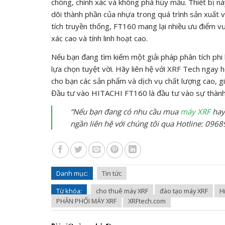
chóng, chính xác và không phá hủy mẫu. Thiết bị n
dõi thành phần của nhựa trong quá trình sản xuất v
tích truyền thống, FT160 mang lại nhiều ưu điểm v
xác cao và tính linh hoạt cao.
Nếu bạn đang tìm kiếm một giải pháp phân tích ph
lựa chọn tuyệt vời. Hãy liên hệ với XRF Tech ngay 
cho bạn các sản phẩm và dịch vụ chất lượng cao, g
Đầu tư vào HITACHI FT160 là đầu tư vào sự thành 
“Nếu bạn đang có nhu cầu mua
máy XRF
hay
ngần liên hệ với chúng tôi qua Hotline: 096
Danh mục:
Tin tức
Từ khóa:
cho thuê máy XRF
đào tạo máy XRF
H
PHÂN PHỐI MÁY XRF
XRFtech.com