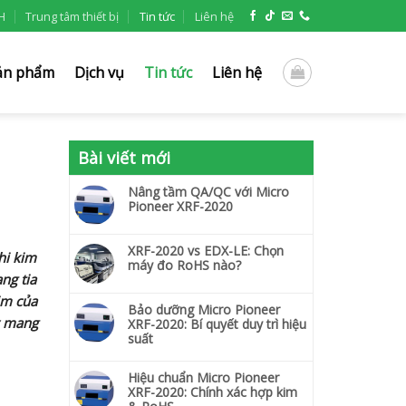
H
Trung tâm thiết bị
Tin tức
Liên hệ
ản phẩm
Dịch vụ
Tin tức
Liên hệ
Bài viết mới
Nâng tầm QA/QC với Micro
Pioneer XRF-2020
XRF-2020 vs EDX-LE: Chọn
hi kim
máy đo RoHS nào?
ng tia
im của
Bảo dưỡng Micro Pioneer
y mang
XRF-2020: Bí quyết duy trì hiệu
suất
Hiệu chuẩn Micro Pioneer
XRF-2020: Chính xác hợp kim