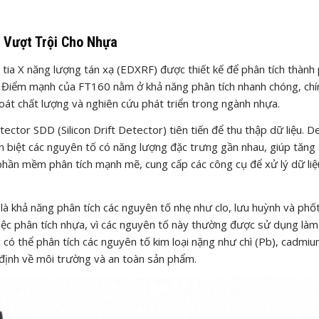
 Vượt Trội Cho Nhựa
ia X năng lượng tán xạ (EDXRF) được thiết kế để phân tích thành
a. Điểm mạnh của FT160 nằm ở khả năng phân tích nhanh chóng, chí
oát chất lượng và nghiên cứu phát triển trong ngành nhựa.
ector SDD (Silicon Drift Detector) tiên tiến để thu thập dữ liệu. D
 biệt các nguyên tố có năng lượng đặc trưng gần nhau, giúp tăng
hần mềm phân tích mạnh mẽ, cung cấp các công cụ để xử lý dữ liệ
 khả năng phân tích các nguyên tố nhẹ như clo, lưu huỳnh và phố
việc phân tích nhựa, vì các nguyên tố này thường được sử dụng làm
 có thể phân tích các nguyên tố kim loại nặng như chì (Pb), cadmiu
 định về môi trường và an toàn sản phẩm.