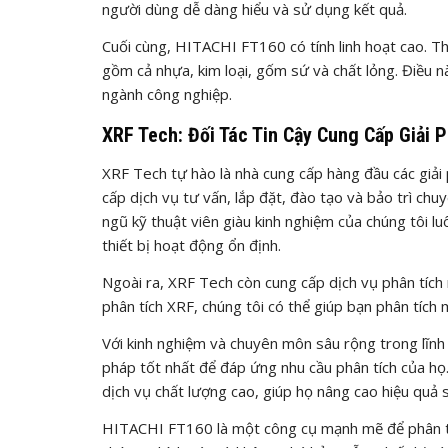
người dùng dễ dàng hiểu và sử dụng kết quả.
Cuối cùng, HITACHI FT160 có tính linh hoạt cao. Thi
gồm cả nhựa, kim loại, gốm sứ và chất lỏng. Điều 
ngành công nghiệp.
XRF Tech: Đối Tác Tin Cậy Cung Cấp Giải 
XRF Tech tự hào là nhà cung cấp hàng đầu các giả
cấp dịch vụ tư vấn, lắp đặt, đào tạo và bảo trì chu
ngũ kỹ thuật viên giàu kinh nghiệm của chúng tôi l
thiết bị hoạt động ổn định.
Ngoài ra, XRF Tech còn cung cấp dịch vụ phân tíc
phân tích XRF, chúng tôi có thể giúp bạn phân tích 
Với kinh nghiệm và chuyên môn sâu rộng trong lĩnh
pháp tốt nhất để đáp ứng nhu cầu phân tích của h
dịch vụ chất lượng cao, giúp họ nâng cao hiệu quả
HITACHI FT160 là một công cụ mạnh mẽ để phân tíc