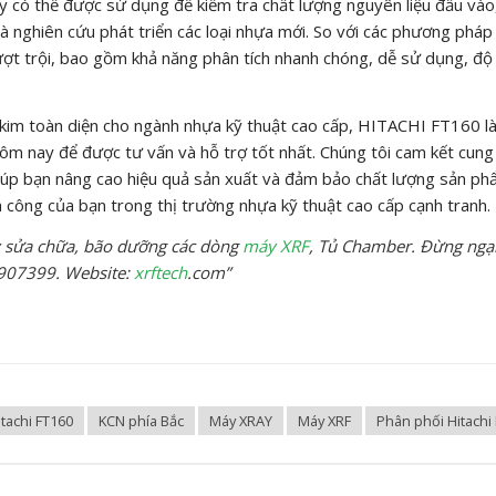
ày có thể được sử dụng để kiểm tra chất lượng nguyên liệu đầu vào
à nghiên cứu phát triển các loại nhựa mới. So với các phương pháp
ượt trội, bao gồm khả năng phân tích nhanh chóng, dễ sử dụng, độ
i kim toàn diện cho ngành nhựa kỹ thuật cao cấp, HITACHI FT160 l
hôm nay để được tư vấn và hỗ trợ tốt nhất. Chúng tôi cam kết cung
iúp bạn nâng cao hiệu quả sản xuất và đảm bảo chất lượng sản ph
công của bạn trong thị trường nhựa kỹ thuật cao cấp cạnh tranh.
 sửa chữa, bão dưỡng các dòng
máy XRF
, Tủ Chamber. Đừng ngạ
8907399. Website:
xrftech
.com”
itachi FT160
KCN phía Bắc
Máy XRAY
Máy XRF
Phân phối Hitachi