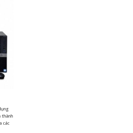
 dụng
h thành
a các