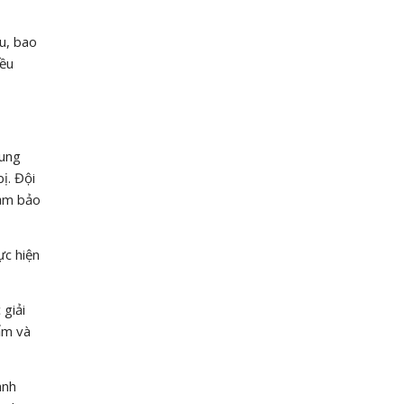
au, bao
iều
cung
ị. Đội
đảm bảo
ực hiện
 giải
ẩm và
anh