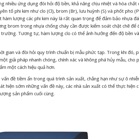
g nhiều ứng dụng đòi hỏi độ bền, khả năng chịu nhiệt và hóa chất 
 tố phi kim như clo (Cl), brom (Br), lưu huỳnh (S) và phốt pho (P
oát hàm lượng các phi kim này là rất quan trọng để đảm bảo nhựa đ
lượng brom trong nhựa chống cháy cần được kiểm soát chặt chẽ để
 trường. Tương tự, hàm lượng clo có thể ảnh hưởng đến độ bền và
i gian và đòi hỏi quy trình chuẩn bị mẫu phức tạp. Trong khi đó, 
 một giải pháp nhanh chóng, chính xác và không phá hủy mẫu, cho 
hẩm một cách hiệu quả hơn.
c vấn đề tiềm ẩn trong quá trình sản xuất, chẳng hạn như sự ô nhi
hát hiện sớm những vấn đề này, các nhà sản xuất có thể thực hiện c
lượng sản phẩm cuối cùng.