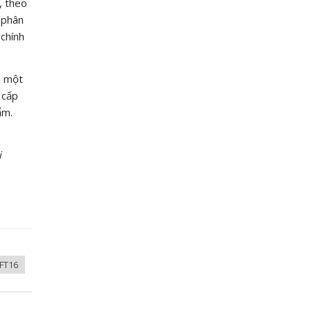
, theo
 phân
 chính
à một
 cấp
ẩm.
i
 FT16