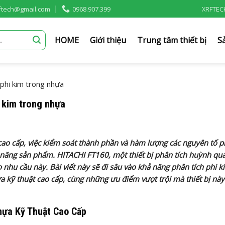
rftech@gmail.com
0968.907.399
XRFTEC
HOME
Giới thiệu
Trung tâm thiết bị
S
phi kim trong nhựa
 kim trong nhựa
ao cấp, việc kiểm soát thành phần và hàm lượng các nguyên tố p
h năng sản phẩm. HITACHI FT160, một thiết bị phân tích huỳnh qua
o nhu cầu này. Bài viết này sẽ đi sâu vào khả năng phân tích phi k
 kỹ thuật cao cấp, cùng những ưu điểm vượt trội mà thiết bị nà
hựa Kỹ Thuật Cao Cấp