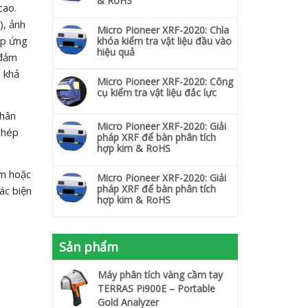
& RoHS
cao.
), ảnh
Micro Pioneer XRF-2020: Chìa
áp ứng
khóa kiểm tra vật liệu đầu vào
hiệu quả
 đảm
 khả
Micro Pioneer XRF-2020: Công
cụ kiểm tra vật liệu đắc lực
phân
Micro Pioneer XRF-2020: Giải
phép
pháp XRF để bàn phân tích
hợp kim & RoHS
ễm hoặc
Micro Pioneer XRF-2020: Giải
pháp XRF để bàn phân tích
ác biện
hợp kim & RoHS
Sản phẩm
Máy phân tích vàng cầm tay
TERRAS Pi900E – Portable
Gold Analyzer