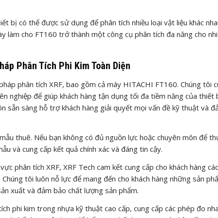
ết bị có thể được sử dụng để phân tích nhiều loại vật liệu khác nh
này làm cho FT160 trở thành một công cụ phân tích đa năng cho nh
Pháp Phân Tích Phi Kim Toàn Diện
i pháp phân tích XRF, bao gồm cả máy HITACHI FT160. Chúng tôi 
yên nghiệp để giúp khách hàng tận dụng tối đa tiềm năng của thiết b
uôn sẵn sàng hỗ trợ khách hàng giải quyết mọi vấn đề kỹ thuật và 
h mẫu thuê. Nếu bạn không có đủ nguồn lực hoặc chuyên môn để th
mẫu và cung cấp kết quả chính xác và đáng tin cậy.
 vực phân tích XRF, XRF Tech cam kết cung cấp cho khách hàng các
ọ. Chúng tôi luôn nỗ lực để mang đến cho khách hàng những sản ph
 sản xuất và đảm bảo chất lượng sản phẩm.
h phi kim trong nhựa kỹ thuật cao cấp, cung cấp các phép đo nh