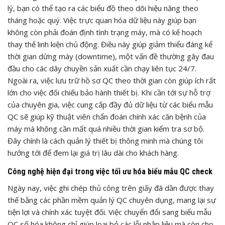
lý, bạn có thể tạo ra các biểu đồ theo dõi hiệu năng theo
tháng hoặc quý. Việc trực quan hóa dữ liệu này giúp bạn
không còn phải đoán định tình trạng máy, mà có kế hoạch
thay thế linh kiện chủ động. Điều này giúp giảm thiểu đáng kể
thời gian dừng máy (downtime), một vấn đề thường gây đau
đầu cho các dây chuyền sản xuất cần chạy liên tục 24/7.
Ngoài ra, việc lưu trữ hồ sơ QC theo thời gian còn giúp ích rất
lớn cho việc đối chiếu bảo hành thiết bị. Khi cần tới sự hỗ trợ
của chuyên gia, việc cung cấp đầy đủ dữ liệu từ các biểu mẫu
QC sẽ giúp kỹ thuật viên chẩn đoán chính xác căn bệnh của
máy mà không cần mất quá nhiều thời gian kiểm tra sơ bộ.
Đây chính là cách quản lý thiết bị thông minh mà chúng tôi
hướng tới để đem lại giá trị lâu dài cho khách hàng.
Công nghệ hiện đại trong việc tối ưu hóa biểu mẫu QC check
Ngày nay, việc ghi chép thủ công trên giấy đã dần được thay
thế bằng các phần mềm quản lý QC chuyên dụng, mang lại sự
tiện lợi và chính xác tuyệt đối. Việc chuyển đổi sang biểu mẫu
QC số hóa không chỉ giúp loại bỏ các lỗi nhập liệu mà còn cho