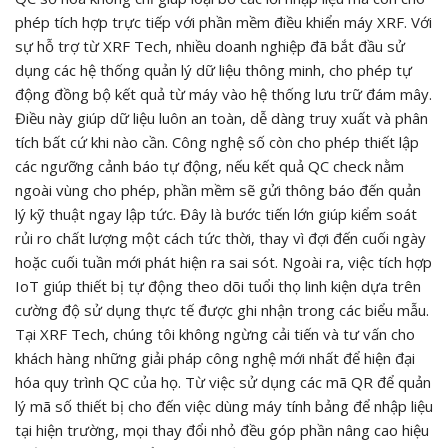
phép tích hợp trực tiếp với phần mềm điều khiển máy XRF. Với
sự hỗ trợ từ XRF Tech, nhiều doanh nghiệp đã bắt đầu sử
dụng các hệ thống quản lý dữ liệu thông minh, cho phép tự
động đồng bộ kết quả từ máy vào hệ thống lưu trữ đám mây.
Điều này giúp dữ liệu luôn an toàn, dễ dàng truy xuất và phân
tích bất cứ khi nào cần. Công nghệ số còn cho phép thiết lập
các ngưỡng cảnh báo tự động, nếu kết quả QC check nằm
ngoài vùng cho phép, phần mềm sẽ gửi thông báo đến quản
lý kỹ thuật ngay lập tức. Đây là bước tiến lớn giúp kiểm soát
rủi ro chất lượng một cách tức thời, thay vì đợi đến cuối ngày
hoặc cuối tuần mới phát hiện ra sai sót. Ngoài ra, việc tích hợp
IoT giúp thiết bị tự động theo dõi tuổi thọ linh kiện dựa trên
cường độ sử dụng thực tế được ghi nhận trong các biểu mẫu.
Tại XRF Tech, chúng tôi không ngừng cải tiến và tư vấn cho
khách hàng những giải pháp công nghệ mới nhất để hiện đại
hóa quy trình QC của họ. Từ việc sử dụng các mã QR để quản
lý mã số thiết bị cho đến việc dùng máy tính bảng để nhập liệu
tại hiện trường, mọi thay đổi nhỏ đều góp phần nâng cao hiệu