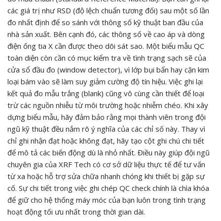
các giá trị như RSD (độ lệch chuẩn tương đối) sau một số lần
đo nhất định để so sánh với thông số kỹ thuật ban đầu của
nhà sản xuất. Bên cạnh đó, các thông số về cao áp và dòng
điện ống tia X cần được theo dõi sát sao. Một biểu mẫu QC
toàn diện còn cần có mục kiểm tra về tình trạng sạch sẽ của
cửa sổ đầu đo (window detector), vì lớp bụi bẩn hay cặn kim
loại bám vào sẽ làm suy giảm cường độ tín hiệu. Việc ghi lại
kết quả đo mẫu trắng (blank) cũng vô cùng cần thiết để loại
trừ các nguồn nhiễu từ môi trường hoặc nhiễm chéo. Khi xây
dựng biểu mẫu, hãy đảm bảo rằng mọi thành viên trong đội
ngũ kỹ thuật đều nắm rõ ý nghĩa của các chỉ số này. Thay vì
chỉ ghi nhận đạt hoặc không đạt, hãy tạo cột ghi chú chi tiết
để mô tả các biến động dù là nhỏ nhất. Điều này giúp đội ngũ
chuyên gia của XRF Tech có cơ sở dữ liệu thực tế để tư vấn
từ xa hoặc hỗ trợ sửa chữa nhanh chóng khi thiết bị gặp sự
cố. Sự chi tiết trong việc ghi chép QC check chính là chìa khóa
để giữ cho hệ thống máy móc của bạn luôn trong tình trạng
hoạt động tối ưu nhất trong thời gian dài.