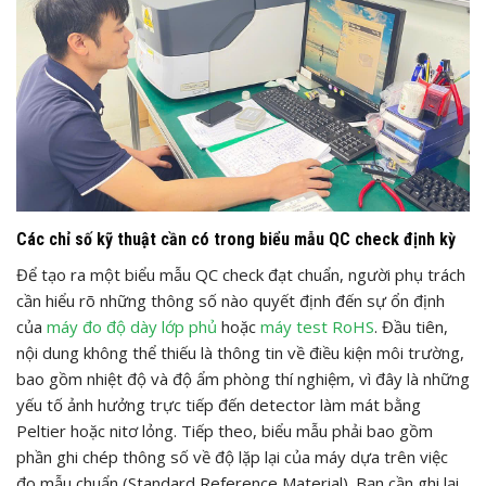
Các chỉ số kỹ thuật cần có trong biểu mẫu QC check định kỳ
Để tạo ra một biểu mẫu QC check đạt chuẩn, người phụ trách
cần hiểu rõ những thông số nào quyết định đến sự ổn định
của
máy đo độ dày lớp phủ
hoặc
máy test RoHS
. Đầu tiên,
nội dung không thể thiếu là thông tin về điều kiện môi trường,
bao gồm nhiệt độ và độ ẩm phòng thí nghiệm, vì đây là những
yếu tố ảnh hưởng trực tiếp đến detector làm mát bằng
Peltier hoặc nitơ lỏng. Tiếp theo, biểu mẫu phải bao gồm
phần ghi chép thông số về độ lặp lại của máy dựa trên việc
đo mẫu chuẩn (Standard Reference Material). Bạn cần ghi lại