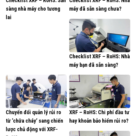
Checklist XRF – RoHS: Sẵn
Checklist XRF – RoHS: Nhà
sàng nhà máy cho tương
máy đã sẵn sàng chưa?
lai
Checklist XRF – RoHS: Nhà
máy bạn đã sẵn sàng?
Chuyển đổi quản lý rủi ro
XRF – RoHS: Chi phí đầu tư
từ ‘chữa cháy’ sang chiến
hay khoản bảo hiểm rủi ro?
lược chủ động với XRF-