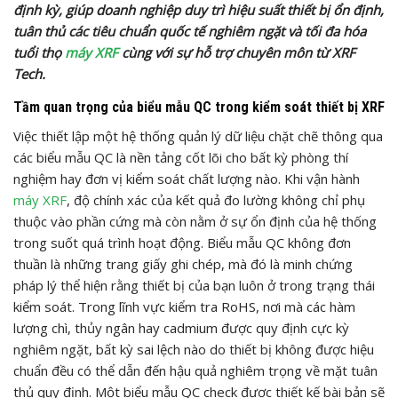
định kỳ, giúp doanh nghiệp duy trì hiệu suất thiết bị ổn định,
tuân thủ các tiêu chuẩn quốc tế nghiêm ngặt và tối đa hóa
tuổi thọ
máy XRF
cùng với sự hỗ trợ chuyên môn từ XRF
Tech.
Tầm quan trọng của biểu mẫu QC trong kiểm soát thiết bị XRF
Việc thiết lập một hệ thống quản lý dữ liệu chặt chẽ thông qua
các biểu mẫu QC là nền tảng cốt lõi cho bất kỳ phòng thí
nghiệm hay đơn vị kiểm soát chất lượng nào. Khi vận hành
máy XRF
, độ chính xác của kết quả đo lường không chỉ phụ
thuộc vào phần cứng mà còn nằm ở sự ổn định của hệ thống
trong suốt quá trình hoạt động. Biểu mẫu QC không đơn
thuần là những trang giấy ghi chép, mà đó là minh chứng
pháp lý thể hiện rằng thiết bị của bạn luôn ở trong trạng thái
kiểm soát. Trong lĩnh vực kiểm tra RoHS, nơi mà các hàm
lượng chì, thủy ngân hay cadmium được quy định cực kỳ
nghiêm ngặt, bất kỳ sai lệch nào do thiết bị không được hiệu
chuẩn đều có thể dẫn đến hậu quả nghiêm trọng về mặt tuân
thủ quy định. Một biểu mẫu QC check được thiết kế bài bản sẽ