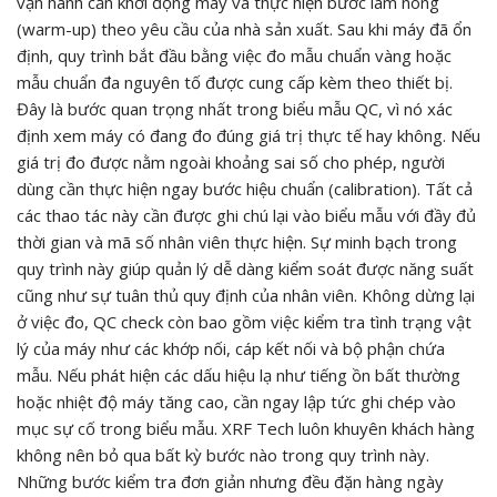
vận hành cần khởi động máy và thực hiện bước làm nóng
(warm-up) theo yêu cầu của nhà sản xuất. Sau khi máy đã ổn
định, quy trình bắt đầu bằng việc đo mẫu chuẩn vàng hoặc
mẫu chuẩn đa nguyên tố được cung cấp kèm theo thiết bị.
Đây là bước quan trọng nhất trong biểu mẫu QC, vì nó xác
định xem máy có đang đo đúng giá trị thực tế hay không. Nếu
giá trị đo được nằm ngoài khoảng sai số cho phép, người
dùng cần thực hiện ngay bước hiệu chuẩn (calibration). Tất cả
các thao tác này cần được ghi chú lại vào biểu mẫu với đầy đủ
thời gian và mã số nhân viên thực hiện. Sự minh bạch trong
quy trình này giúp quản lý dễ dàng kiểm soát được năng suất
cũng như sự tuân thủ quy định của nhân viên. Không dừng lại
ở việc đo, QC check còn bao gồm việc kiểm tra tình trạng vật
lý của máy như các khớp nối, cáp kết nối và bộ phận chứa
mẫu. Nếu phát hiện các dấu hiệu lạ như tiếng ồn bất thường
hoặc nhiệt độ máy tăng cao, cần ngay lập tức ghi chép vào
mục sự cố trong biểu mẫu. XRF Tech luôn khuyên khách hàng
không nên bỏ qua bất kỳ bước nào trong quy trình này.
Những bước kiểm tra đơn giản nhưng đều đặn hàng ngày