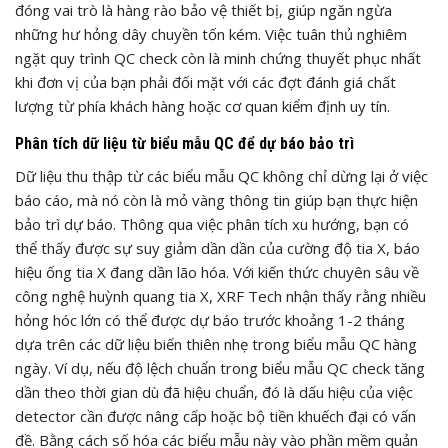
đóng vai trò là hàng rào bảo vệ thiết bị, giúp ngăn ngừa
những hư hỏng dây chuyền tốn kém. Việc tuân thủ nghiêm
ngặt quy trình QC check còn là minh chứng thuyết phục nhất
khi đơn vị của bạn phải đối mặt với các đợt đánh giá chất
lượng từ phía khách hàng hoặc cơ quan kiểm định uy tín.
Phân tích dữ liệu từ biểu mẫu QC để dự báo bảo trì
Dữ liệu thu thập từ các biểu mẫu QC không chỉ dừng lại ở việc
báo cáo, mà nó còn là mỏ vàng thông tin giúp bạn thực hiện
bảo trì dự báo. Thông qua việc phân tích xu hướng, bạn có
thể thấy được sự suy giảm dần dần của cường độ tia X, báo
hiệu ống tia X đang dần lão hóa. Với kiến thức chuyên sâu về
công nghệ huỳnh quang tia X, XRF Tech nhận thấy rằng nhiều
hỏng hóc lớn có thể được dự báo trước khoảng 1-2 tháng
dựa trên các dữ liệu biến thiên nhẹ trong biểu mẫu QC hàng
ngày. Ví dụ, nếu độ lệch chuẩn trong biểu mẫu QC check tăng
dần theo thời gian dù đã hiệu chuẩn, đó là dấu hiệu của việc
detector cần được nâng cấp hoặc bộ tiền khuếch đại có vấn
đề. Bằng cách số hóa các biểu mẫu này vào phần mềm quản