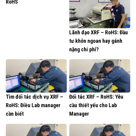
RoHS
Lãnh đạo XRF – RoHS: Đầu
tư khôn ngoan hay gánh
nặng chi phí?
Tìm đối tác dịch vụ XRF –
Đối tác XRF – RoHS: Yêu
RoHS: Điều Lab manager
cầu thiết yếu cho Lab
cần biết
Manager