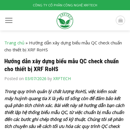
Skip
CÔNG TY CỔ PHẦN CÔNG NGHỆ XRFTECH
to
content
Trang chủ
»
Hướng dẫn xây dựng biểu mẫu QC check chuẩn
cho thiết bị XRF RoHS
Hướng dẫn xây dựng biểu mẫu QC check chuẩn
cho thiết bị XRF RoHS
Posted on
03/07/2026
by
XRFTECH
Trong quy trình quản lý chất lượng RoHS, việc kiểm soát
máy huỳnh quang tia X là yếu tố sống còn để đảm bảo kết
quả phân tích chính xác. Bài viết này sẽ hướng dẫn bạn cách
thiết lập hệ thống biểu mẫu QC, từ việc chuẩn bị mẫu chuẩn
đến các bước ghi chép thông số kỹ thuật. Chúng tôi sẽ phân
tích chuyên sâu về cách tối ưu hóa các quy trình QC check