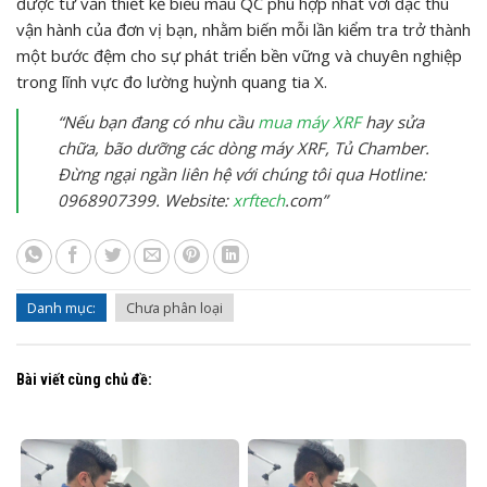
được tư vấn thiết kế biểu mẫu QC phù hợp nhất với đặc thù
vận hành của đơn vị bạn, nhằm biến mỗi lần kiểm tra trở thành
một bước đệm cho sự phát triển bền vững và chuyên nghiệp
trong lĩnh vực đo lường huỳnh quang tia X.
“Nếu bạn đang có nhu cầu
mua máy XRF
hay sửa
chữa, bão dưỡng các dòng máy XRF, Tủ Chamber.
Đừng ngại ngần liên hệ với chúng tôi qua Hotline:
0968907399. Website:
xrftech
.com”
Danh mục:
Chưa phân loại
Bài viết cùng chủ đề: