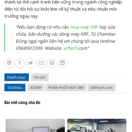
thành lợi thế cạnh tranh bền vững trong ngành công nghiệp
điện tử đòi hỏi sự khắt khe về kỹ thuật và tiêu chuẩn môi
trường ngày nay.
“Nếu bạn đang có nhu cầu
mua máy XRF
hay sửa
chữa, bão dưỡng các dòng máy XRF, Tủ Chamber.
Đừng ngại ngần liên hệ với chúng tôi qua Hotline:
0968907399. Website:
xrftech
.com”
Danh mục:
Tin tức
Từ khóa:
EDXRF
PHÂN PHỐI MÁY XRF
XRFtech.com
Bài viết cùng chủ đề: