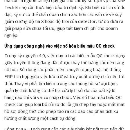
mà còn là nguồn tài liệu quý giá cho các kỹ sư dịch vụ của XRF
Tech khi họ cần thực hiện bảo trì định kỳ. Khi biết rõ lịch sử đo
đạc, kỹ sư có thể chẩn đoán chính xác hơn các vấn đề về suy
giảm cường độ tia X hoặc độ trôi của detector, từ đó đưa ra
giải pháp sửa chữa tối ưu, giúp tiết kiệm chi phí cho doanh
nghiệp.
Ứng dụng công nghệ vào việc số hóa biểu mẫu QC check
Trong kỷ nguyên 4.0, việc duy trì các biểu mẫu QC check dạng
giấy truyền thống đang dần được thay thế bằng các nền tảng
số hóa. Sử dụng các phần mềm chuyên dụng hoặc hệ thống
ERP tích hợp giúp việc lưu trữ và truy xuất dữ liệu trở nên tức
thời. Thay vì phải tìm kiếm trong các thùng hồ sơ bụi bặm,
quản lý chất lượng có thể tra cứu lịch sử đo của bất kỳ lô
hàng nào chỉ với vài cú nhấp chuột. Việc số hóa mẫu biểu QC
check còn giúp loại bỏ rủi ro do lỗi ghi chép tay hoặc mất mát
hồ sơ, đồng thời cho phép tạo ra các báo cáo phân tích xu
hướng chất lượng một cách tự động.
Công ty XRF Tech cung cấp các giải pháp kết nối trực tiếp dữ