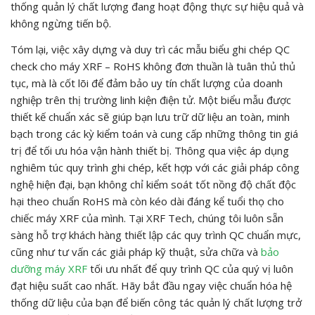
thống quản lý chất lượng đang hoạt động thực sự hiệu quả và
không ngừng tiến bộ.
Tóm lại, việc xây dựng và duy trì các mẫu biểu ghi chép QC
check cho máy XRF – RoHS không đơn thuần là tuân thủ thủ
tục, mà là cốt lõi để đảm bảo uy tín chất lượng của doanh
nghiệp trên thị trường linh kiện điện tử. Một biểu mẫu được
thiết kế chuẩn xác sẽ giúp bạn lưu trữ dữ liệu an toàn, minh
bạch trong các kỳ kiểm toán và cung cấp những thông tin giá
trị để tối ưu hóa vận hành thiết bị. Thông qua việc áp dụng
nghiêm túc quy trình ghi chép, kết hợp với các giải pháp công
nghệ hiện đại, bạn không chỉ kiểm soát tốt nồng độ chất độc
hại theo chuẩn RoHS mà còn kéo dài đáng kể tuổi thọ cho
chiếc máy XRF của mình. Tại XRF Tech, chúng tôi luôn sẵn
sàng hỗ trợ khách hàng thiết lập các quy trình QC chuẩn mực,
cũng như tư vấn các giải pháp kỹ thuật, sửa chữa và
bảo
dưỡng máy XRF
tối ưu nhất để quy trình QC của quý vị luôn
đạt hiệu suất cao nhất. Hãy bắt đầu ngay việc chuẩn hóa hệ
thống dữ liệu của bạn để biến công tác quản lý chất lượng trở