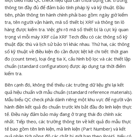
Một biểu mẫu QC check hiệu quả cần chứa đựng các trường
thông tin đầy đủ để đảm bảo tính pháp lý và kỹ thuật. Đầu
tiên, phần thông tin hành chính phải bao gồm: ngày giờ kiểm
tra, tên người vận hành, mã số thiết bị XRF và thông tin lô
hàng được kiểm tra. Việc ghi rõ mã số thiết bị là cực kỳ quan
trọng vì mỗi máy XRF của XRF Tech đều có các thông số kỹ
thuật đặc thù và lịch sử bảo trì khác nhau. Thứ hai, các thông
số kỹ thuật về điều kiện đo cần được liệt kê chi tiết: thời gian
đo (count time), loại ống tia X, cấu hình bộ lọc và các thiết lập
chuẩn (standard configuration) được áp dụng tại thời điểm
kiểm tra.
Bên cạnh đó, không thể thiếu các trường dữ liệu ghi lại kết
quả hiệu chuẩn với mẫu chuẩn (standard reference materials).
Mẫu biểu QC check phải dành riêng một khu vực để người vận
hành điền kết quả đo chuẩn trước khi bắt đầu đo linh kiện thực
tế. Điều này đảm bảo máy đang ở trạng thái đo chính xác
nhất. Tiếp theo, các trường thông tin về kết quả đo mẫu thực
tế bao gồm tên linh kiện, mã linh kiện (Part Number) và kết
quả phân tích nồng độ các chất bị giới hạn theo RoHS. Nếu có