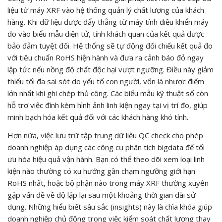
liệu từ máy XRF vào hệ thống quản lý chất lượng của khách
hàng. Khi dữ liệu được đẩy thẳng từ máy tính điều khiển máy
đo vào biểu mẫu điện tử, tính khách quan của kết quả được
bảo đảm tuyệt đối. Hệ thống sẽ tự động đối chiếu kết quả đo
với tiêu chuẩn RoHS hiện hành và đưa ra cảnh báo đỏ ngay
lập tức nếu nồng độ chất độc hại vượt ngưỡng. Điều này giảm
thiểu tối đa sai sót do yếu tố con người, vốn là nhược điểm
lớn nhất khi ghi chép thủ công. Các biểu mẫu kỹ thuật số còn
hỗ trợ việc đính kèm hình ảnh linh kiện ngay tại vị trí đo, giúp
minh bạch hóa kết quả đối với các khách hàng khó tính.
Hơn nữa, việc lưu trữ tập trung dữ liệu QC check cho phép
doanh nghiệp áp dụng các công cụ phân tích bigdata để tối
ưu hóa hiệu quả vận hành. Bạn có thể theo dõi xem loại linh
kiện nào thường có xu hướng gần chạm ngưỡng giới hạn
RoHS nhất, hoặc bộ phận nào trong máy XRF thường xuyên
gặp vấn đề về độ lặp lại sau một khoảng thời gian dài sử
dụng. Những hiểu biết sâu sắc (insights) này là chìa khóa giúp
doanh nghiệp chủ động trong việc kiểm soát chất lượng thay