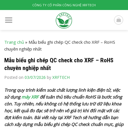
Skip
CÔNG TY CỔ PHẦN CÔNG NGHỆ XRFTECH
to
content
Trang chủ
»
Mẫu biểu ghi chép QC check cho XRF – RoHS
chuyên nghiệp nhất
Mẫu biểu ghi chép QC check cho XRF – RoHS
chuyên nghiệp nhất
Posted on
03/07/2026
by
XRFTECH
Trong quy trình kiểm soát chất lượng linh kiện điện tử, việc
sử dụng
máy XRF
để tuân thủ tiêu chuẩn RoHS là bước sống
còn. Tuy nhiên, nếu không có hệ thống lưu trữ dữ liệu khoa
học, kết quả đo đạc sẽ trở nên vô giá trị khi đối mặt với các
đợt kiểm toán. Bài viết này tại XRF Tech sẽ hướng dẫn bạn
cách xây dựng mẫu biểu ghi chép QC check chuẩn mực, giúp