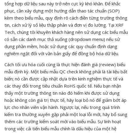
tổng hợp dữ liệu sau này trở nên cực kỳ khó khăn. Để khắc
phục, cần xây dựng một hướng dẫn thao tác chuẩn (SOP)
kèm theo biểu mẫu, quy định rõ cách điền từng trường thông
tin, cách xử lý số liệu thập phân và đơn vị đo lường. Tại XRF
Tech, chúng tôi khuyên khách hàng nên sử dụng các biểu mẫu
có sẵn các danh mục thả xuống (dropdown menu) nếu sử
dụng phần mềm, hoặc sử dụng các quy chuẩn định dạng
nghiêm ngặt đối với văn bản giấy để đồng bộ hóa dữ liệu.
Cách tối ưu hóa cuối cùng là thực hiện đánh giá (review) biểu
mẫu định kỳ. Một biểu mẫu QC check không phải là tài liệu bất
biến; nó cần được cập nhật dựa trên kinh nghiệm thực tế và
các thay đổi trong tiêu chuẩn RoHS quốc tế. Nếu bạn nhận
thấy một trường thông tin nào đó hiếm khi được sử dụng
hoặc không còn giá trị thực tế, hãy loại bỏ nó để giảm bớt áp
lực cho nhân viên vận hành. Ngược lại, nếu trong quá trình
kiểm tra thường xuyên gặp phải một loại lỗi mới, hãy bổ sung
thêm các trường kiểm soát mới vào biểu mẫu. Sự linh hoạt
trong việc cải tiến biểu mẫu chính là dấu hiệu của một hệ