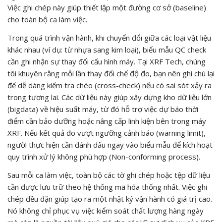
Việc ghi chép này giúp thiết lập một đường cơ sở (baseline)
cho toàn bộ ca làm việc.
Trong quá trình vận hành, khi chuyển đổi giữa các loại vật liệu
khác nhau (ví dụ: từ nhựa sang kim loại), biểu mẫu QC check
cần ghi nhận sự thay đổi cấu hình máy. Tại XRF Tech, chúng
tôi khuyên rằng mỗi lần thay đổi chế độ đo, bạn nên ghi chú lại
để dễ dàng kiểm tra chéo (cross-check) nếu có sai sót xảy ra
trong tương lai. Các dữ liệu này giúp xây dựng kho dữ liệu lớn
(bigdata) về hiệu suất máy, từ đó hỗ trợ việc dự báo thời
điểm cần bảo dưỡng hoặc nâng cấp linh kiện bên trong máy
XRF. Nếu kết quả đo vượt ngưỡng cảnh báo (warning limit),
người thực hiện cần đánh dấu ngay vào biểu mẫu để kích hoạt
quy trình xử lý không phù hợp (Non-conforming process).
Sau mỗi ca làm việc, toàn bộ các tờ ghi chép hoặc tệp dữ liệu
cần được lưu trữ theo hệ thống mã hóa thống nhất. Việc ghi
chép đều đặn giúp tạo ra một nhật ký vận hành có giá trị cao.
Nó không chỉ phục vụ việc kiểm soát chất lượng hàng ngày