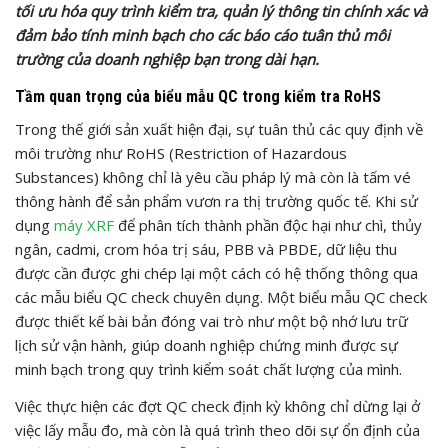
tối ưu hóa quy trình kiểm tra, quản lý thông tin chính xác và
đảm bảo tính minh bạch cho các báo cáo tuân thủ môi
trường của doanh nghiệp bạn trong dài hạn.
Tầm quan trọng của biểu mẫu QC trong kiểm tra RoHS
Trong thế giới sản xuất hiện đại, sự tuân thủ các quy định về
môi trường như RoHS (Restriction of Hazardous
Substances) không chỉ là yêu cầu pháp lý mà còn là tấm vé
thông hành để sản phẩm vươn ra thị trường quốc tế. Khi sử
dụng
máy XRF
để phân tích thành phần độc hại như chì, thủy
ngân, cadmi, crom hóa trị sáu, PBB và PBDE, dữ liệu thu
được cần được ghi chép lại một cách có hệ thống thông qua
các mẫu biểu QC check chuyên dụng. Một biểu mẫu QC check
được thiết kế bài bản đóng vai trò như một bộ nhớ lưu trữ
lịch sử vận hành, giúp doanh nghiệp chứng minh được sự
minh bạch trong quy trình kiểm soát chất lượng của mình.
Việc thực hiện các đợt QC check định kỳ không chỉ dừng lại ở
việc lấy mẫu đo, mà còn là quá trình theo dõi sự ổn định của