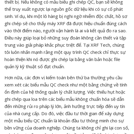
thiết bị. Nếu không có mẫu biểu ghi chép QC, bạn sẽ không
thể truy xuất ngược lại nguồn gốc dữ liệu khi có sự cố phát
sinh. Ví dụ, khi một lô hàng bị nghi ngờ nhiễm độc chất, hồ sơ
ghi chép sẽ cho thấy máy XRF đã được hiệu chuẩn đúng cách
vào thời điểm nào, người vận hành là ai và kết quả đo ra sao.
Điều này giúp loại bỏ những suy đoán không cần thiết và tập
trung vào giải pháp khắc phục triệt để. Tại XRF Tech, chúng
tôi luôn nhấn mạnh rằng một quy trình QC check chỉ thực sự
hoàn thiện khi nó được ghi chép lại bằng văn bản hoặc file
quản lý kỹ thuật số đạt chuẩn.
Hơn nữa, các đơn vị kiểm toán bên thứ ba thường yêu cầu
xem xét các biểu mẫu QC check như một bằng chứng về tính
ổn định của hệ thống quản lý chất lượng. Việc thiếu hụt hoặc
ghi chép qua loa trên các biểu mẫu không chuẩn hóa sẽ dẫn
đến những rủi ro pháp lý lớn, ảnh hưởng trực tiếp đến uy tín
của nhà cung cấp. Do đó, việc đầu tư thời gian để xây dựng
một mẫu biểu QC chuẩn là khoản đầu tư thông minh cho sự
bền vững của doanh nghiệp. Chúng ta không chỉ ghi lại con số,