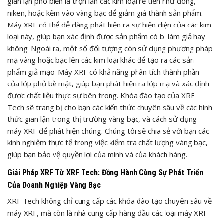
gian lận phổ biến là trộn lẫn các kim loại rẻ tiền như đồng,
niken, hoặc kẽm vào vàng bạc để giảm giá thành sản phẩm.
Máy XRF có thể dễ dàng phát hiện ra sự hiện diện của các kim
loại này, giúp bạn xác định được sản phẩm có bị làm giả hay
không. Ngoài ra, một số đối tượng còn sử dụng phương pháp
mạ vàng hoặc bạc lên các kim loại khác để tạo ra các sản
phẩm giả mạo. Máy XRF có khả năng phân tích thành phần
của lớp phủ bề mặt, giúp bạn phát hiện ra lớp mạ và xác định
được chất liệu thực sự bên trong. Khóa đào tạo của XRF
Tech sẽ trang bị cho bạn các kiến thức chuyên sâu về các hình
thức gian lận trong thị trường vàng bạc, và cách sử dụng
máy XRF để phát hiện chúng. Chúng tôi sẽ chia sẻ với bạn các
kinh nghiệm thực tế trong việc kiểm tra chất lượng vàng bạc,
giúp bạn bảo vệ quyền lợi của mình và của khách hàng.
Giải Pháp XRF Từ XRF Tech: Đồng Hành Cùng Sự Phát Triển
Của Doanh Nghiệp Vàng Bạc
XRF Tech không chỉ cung cấp các khóa đào tạo chuyên sâu về
máy XRF, mà còn là nhà cung cấp hàng đầu các loại máy XRF