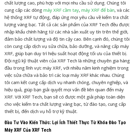
chất lượng cao, phù hợp với mọi nhu cầu sử dụng. Chúng tôi
cung cấp các dòng
máy XRF cầm tay
,
máy XRF để bàn
, và các
hệ thống XRF tự động, đáp ứng mọi yêu cầu về kiểm tra chất
lượng vàng bạc. Tất cả các sản phẩm của XRF Tech đều được
nhập khẩu chính hãng từ các nhà sản xuất uy tín trên thế giới,
đảm bảo chất lượng và độ tin cậy cao. Bên cạnh đó, chúng tôi
còn cung cấp dịch vụ sửa chữa, bảo dưỡng, và nâng cấp máy
XRF, giúp bạn duy trì hiệu suất hoạt động tối ưu của thiết bị.
Đội ngũ kỹ thuật viên của XRF Tech là những chuyên gia hàng
đầu trong lĩnh vực máy XRF, với nhiều năm kinh nghiệm trong
việc sửa chữa và bảo trì các loại máy XRF khác nhau. Chúng
tôi cam kết cung cấp dịch vụ nhanh chóng, chuyên nghiệp, và
hiệu quả, giúp bạn giải quyết mọi vấn đề liên quan đến máy
XRF. Với XRF Tech, bạn sẽ có được một giải pháp toàn diện
cho việc kiểm tra chất lượng vàng bạc, từ đào tạo, cung cấp
thiết bị, đến dịch vụ hỗ trợ kỹ thuật.
Đầu Tư Vào Kiến Thức: Lợi Ích Thiết Thực Từ Khóa Đào Tạo
Máy XRF Của XRF Tech