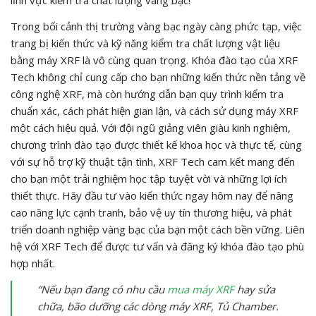
lĩnh vực kiểm tra chất lượng vàng bạc!
Trong bối cảnh thị trường vàng bạc ngày càng phức tạp, việc
trang bị kiến thức và kỹ năng kiểm tra chất lượng vật liệu
bằng máy XRF là vô cùng quan trọng. Khóa đào tạo của XRF
Tech không chỉ cung cấp cho bạn những kiến thức nền tảng về
công nghệ XRF, mà còn hướng dẫn bạn quy trình kiểm tra
chuẩn xác, cách phát hiện gian lận, và cách sử dụng máy XRF
một cách hiệu quả. Với đội ngũ giảng viên giàu kinh nghiệm,
chương trình đào tạo được thiết kế khoa học và thực tế, cùng
với sự hỗ trợ kỹ thuật tận tình, XRF Tech cam kết mang đến
cho bạn một trải nghiệm học tập tuyệt vời và những lợi ích
thiết thực. Hãy đầu tư vào kiến thức ngay hôm nay để nâng
cao năng lực cạnh tranh, bảo vệ uy tín thương hiệu, và phát
triển doanh nghiệp vàng bạc của bạn một cách bền vững. Liên
hệ với XRF Tech để được tư vấn và đăng ký khóa đào tạo phù
hợp nhất.
“Nếu bạn đang có nhu cầu
mua máy XRF
hay sửa
chữa, bão dưỡng các dòng máy XRF, Tủ Chamber.