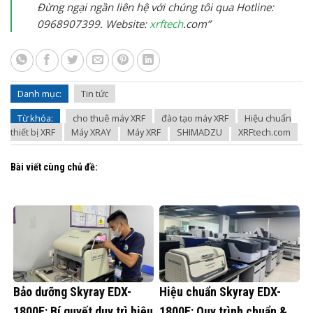
Đừng ngại ngần liên hệ với chúng tôi qua Hotline:
0968907399. Website:
xrftech
.com”
Danh mục:
Tin tức
Từ khóa:
cho thuê máy XRF
đào tạo máy XRF
Hiệu chuẩn
thiết bị XRF
Máy XRAY
Máy XRF
SHIMADZU
XRFtech.com
Bài viết cùng chủ đề:
Bảo dưỡng Skyray EDX-
Hiệu chuẩn Skyray EDX-
1800E: Bí quyết duy trì hiệu
1800E: Quy trình chuẩn &