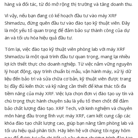
hàng và đối tác, từ đó mở rộng thị trường và tăng doanh thu.
Vì vậy, nếu bạn đang có kế hoạch đầu tư vào máy XRF
Shimadzu, đừng quên đầu tư vào đào tạo kỹ thuật viên. Đây
là một yếu tố quan trọng để đảm bảo sự thành công của dự
án và tối ưu hóa hiệu quả đầu tư.
Tóm lại, việc đào tạo kỹ thuật viên phòng lab với máy XRF
Shimadzu là một quá trình đầu tư quan trọng, mang lại nhiều
lợi ích thiết thực cho doanh nghiệp. Từ việc nắm vững nguyên
lý hoạt động, quy trình chuẩn bị mẫu, vận hành máy, xử lý dữ
liệu đến bảo trì và sửa chữa cơ bản, kỹ thuật viên được trang
bị đầy đủ kiến thức và kỹ năng cần thiết để khai thác tối đa
tiềm năng của máy XRF. Việc lựa chọn đơn vị đào tạo uy tín và
chú trọng thực hành chuyên sâu là yếu tố then chốt để đảm
bảo chất lượng đào tạo. XRF Tech, với kinh nghiệm và chuyên
môn hàng đầu trong lĩnh vực máy XRF, cam kết cung cấp các
khóa đào tạo chất lượng cao, giúp bạn nâng tầm phòng lab và
tối ưu hiệu quả phân tích. Hãy liên hệ với chúng tôi ngay hôm
nay để được tư vấn chi tiết và xây dựng chương trình đào tạo