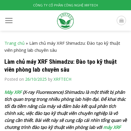
Skip
CÔNG TY CỔ PHẦN CÔNG NGHỆ XRFTECH
to
content
Trang chủ
»
Làm chủ máy XRF Shimadzu: Đào tạo kỹ thuật
viên phòng lab chuyên sâu
Làm chủ máy XRF Shimadzu: Đào tạo kỹ thuật
viên phòng lab chuyên sâu
Posted on
26/10/2025
by
XRFTECH
Máy XRF
(X-ray Fluorescence) Shimadzu là một thiết bị phân
tích quan trọng trong nhiều phòng lab hiện đại. Để khai thác
tối đa tiềm năng của máy và đảm bảo kết quả phân tích
chính xác, việc đào tạo kỹ thuật viên chuyên nghiệp là vô
cùng cần thiết. Bài viết này sẽ cung cấp cái nhìn tổng quan về
chương trình đào tạo kỹ thuật viên phòng lab với
máy XRF