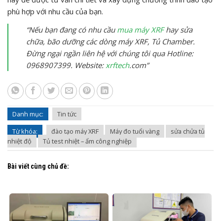
phù hợp với nhu cầu của bạn.
“Nếu bạn đang có nhu cầu
mua máy XRF
hay sửa
chữa, bão dưỡng các dòng máy XRF, Tủ Chamber.
Đừng ngại ngần liên hệ với chúng tôi qua Hotline:
0968907399. Website:
xrftech
.com”
Danh mục:
Tin tức
Từ khóa:
đào tạo máy XRF
Máy đo tuổi vàng
sửa chửa tủ
nhiệt độ
Tủ test nhiệt – ẩm công nghiệp
Bài viết cùng chủ đề: