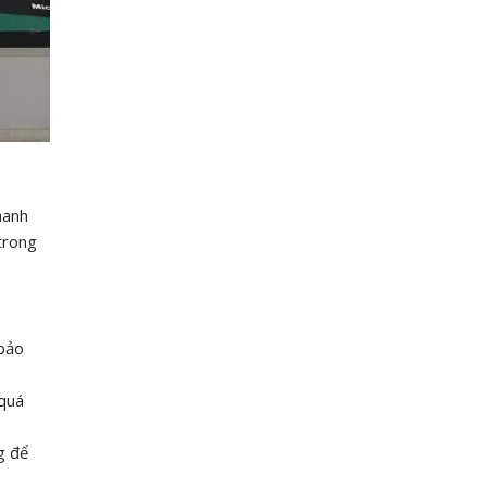
hanh
trong
 bảo
quá
g để