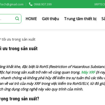
rftech@gmail.com
0968.907.399
XRFTEC
HOME
Giới thiệu
Trung tâm thiết bị
S
 tối ưu trong sản xuất
i ưu trong sản xuất
ng khắt khe, đặc biệt là RoHS (Restriction of Hazardous Substanc
 độc hại trong sản xuất trở nên vô cùng quan trọng.
Máy XRF
(X-ra
, nhanh chóng và không phá hủy để kiểm tra sự tuân thủ các tiêu
an về vai trò của máy XRF trong việc kiểm tra RoHS/ELV, từ đó giú
cách ứng dụng công nghệ này vào quy trình của mình.
trọng trong sản xuất?