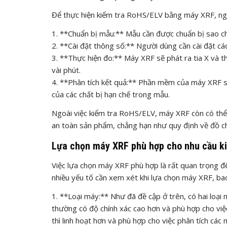
Để thực hiện kiểm tra RoHS/ELV bằng máy XRF, ng
1. **Chuẩn bị mẫu:** Mẫu cần được chuẩn bị sao ch
2. **Cài đặt thông số:** Người dùng cần cài đặt các 
3. **Thực hiện đo:** Máy XRF sẽ phát ra tia X và t
vài phút.
4. **Phân tích kết quả:** Phần mềm của máy XRF sẽ 
của các chất bị hạn chế trong mẫu.
Ngoài việc kiểm tra RoHS/ELV, máy XRF còn có thể 
an toàn sản phẩm, chẳng hạn như quy định về đồ chơ
Lựa chọn máy XRF phù hợp cho nhu cầu k
Việc lựa chọn máy XRF phù hợp là rất quan trọng đ
nhiều yếu tố cần xem xét khi lựa chọn máy XRF, b
1. **Loại máy:** Như đã đề cập ở trên, có hai loạ
thường có độ chính xác cao hơn và phù hợp cho việ
thì linh hoạt hơn và phù hợp cho việc phân tích các