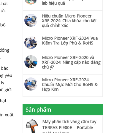
chất
lab hiệu quả
sức
Hiệu chuẩn Micro Pioneer
XRF-2024: Chìa khóa cho kết
 bổ
quả chính xác
Micro Pioneer XRF-2024: Vua
.
Kiểm Tra Lớp Phủ & RoHS
 động
.
Micro Pioneer XRF-2020 và
XRF-2024: Nâng cấp nào đáng
chú ý?
p bảo
ng yêu
Micro Pioneer XRF-2024:
 lý
Chuẩn Mực Mới Cho RoHS &
ế giới.
Hợp Kim
phạt
Sản phẩm
ản xuất
Máy phân tích vàng cầm tay
TERRAS Pi900E – Portable