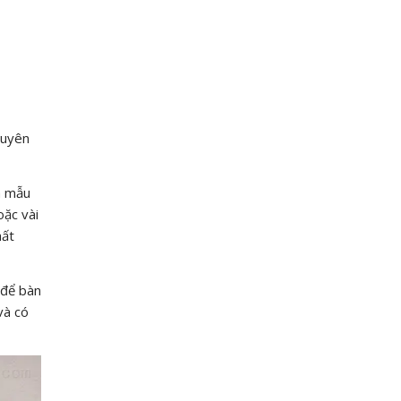
guyên
à mẫu
oặc vài
hất
 để bàn
và có