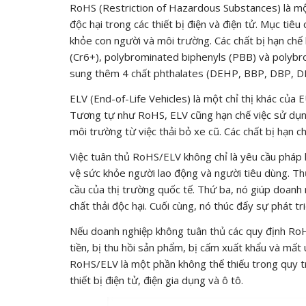
RoHS (Restriction of Hazardous Substances) là một
độc hại trong các thiết bị điện và điện tử. Mục tiê
khỏe con người và môi trường. Các chất bị hạn chế
(Cr6+), polybrominated biphenyls (PBB) và polybr
sung thêm 4 chất phthalates (DEHP, BBP, DBP, D
ELV (End-of-Life Vehicles) là một chỉ thị khác của E
Tương tự như RoHS, ELV cũng hạn chế việc sử dụng
môi trường từ việc thải bỏ xe cũ. Các chất bị hạn 
Việc tuân thủ RoHS/ELV không chỉ là yêu cầu pháp l
vệ sức khỏe người lao động và người tiêu dùng. Th
cầu của thị trường quốc tế. Thứ ba, nó giúp doanh ng
chất thải độc hại. Cuối cùng, nó thúc đẩy sự phát 
Nếu doanh nghiệp không tuân thủ các quy định Ro
tiền, bị thu hồi sản phẩm, bị cấm xuất khẩu và mất 
RoHS/ELV là một phần không thể thiếu trong quy tr
thiết bị điện tử, điện gia dụng và ô tô.