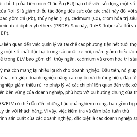
 chỉ thị của Liên minh Châu Âu (EU) hạn chế việc sử dụng một số 
u của RoHS là giảm thiểu tác động tiêu cực của các chất này đối với 
 bao gồm chì (Pb), thủy ngân (Hg), cadmium (Cd), crom hóa trị sáu
ominated diphenyl ethers (PBDE). Sau này, RoHS được sửa đổi và
IBP).
U liên quan đến việc quản lý và tái chế các phương tiện hết tuổi thọ
 một số chất độc hại trong sản xuất xe hơi, nhằm giảm thiểu tác
chế trong ELV bao gồm chì, thủy ngân, cadmium và crom hóa trị sáu
ý mà còn mang lại nhiều lợi ích cho doanh nghiệp. Đầu tiên, nó giú
ứ hai, nó giúp doanh nghiệp nâng cao uy tín và thương hiệu, đáp ứ
hiệp giảm thiểu rủi ro pháp lý và các chi phí liên quan đến việc xử
triển bền vững của doanh nghiệp, phù hợp với xu hướng chung của th
HS/ELV có thể dẫn đến những hậu quả nghiêm trọng, bao gồm bị 
uy tín với khách hàng. Vì vậy, việc kiểm tra và đảm bảo tuân thủ
ình sản xuất của các doanh nghiệp, đặc biệt là các doanh nghiệp s