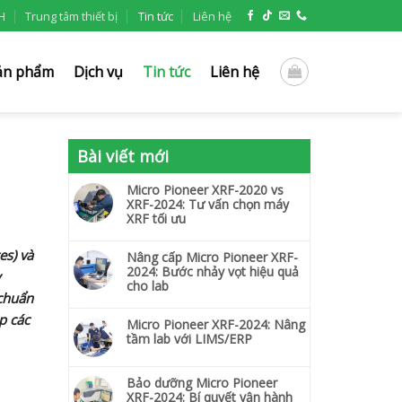
H
Trung tâm thiết bị
Tin tức
Liên hệ
ản phẩm
Dịch vụ
Tin tức
Liên hệ
Bài viết mới
Micro Pioneer XRF-2020 vs
XRF-2024: Tư vấn chọn máy
XRF tối ưu
es) và
Nâng cấp Micro Pioneer XRF-
2024: Bước nhảy vọt hiệu quả
y
cho lab
 chuẩn
p các
Micro Pioneer XRF-2024: Nâng
tầm lab với LIMS/ERP
Bảo dưỡng Micro Pioneer
XRF-2024: Bí quyết vận hành