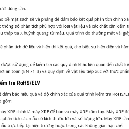
ười dùng cần:
o bề mặt sạch sẽ và phẳng để đảm bảo kết quả phân tích chính xá
thông số phân tích phù hợp với loại vật liệu và các chất cần kiểm t
hu thập tia X huỳnh quang từ mẫu. Quá trình đo thường mất vài gi
phân tích dữ liệu và hiển thị kết quả, cho biết sự hiện diện và hà
được sử dụng để kiểm tra các quy định khác liên quan đến chất l
i an toàn (EN 71-3) và quy định về vật liệu tiếp xúc với thực phẩ
iểm tra RoHS/ELV
ể đảm bảo hiệu quả và độ chính xác của quá trình kiểm tra RoHS/E
ao gồm:
i máy XRF chính là máy XRF để bàn và máy XRF cầm tay. Máy XRF đ
c phân tích các mẫu có kích thước lớn và số lượng lớn. Máy XRF cầ
 mẫu trực tiếp tại hiện trường hoặc trong các không gian hạn chế.