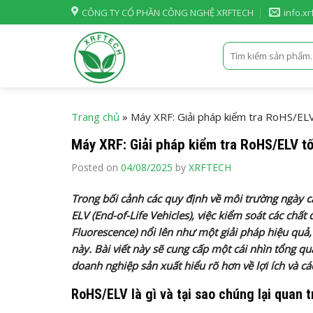
Skip
CÔNG TY CỔ PHẦN CÔNG NGHỆ XRFTECH
info.x
to
content
Tìm
kiếm:
Trang chủ
»
Máy XRF: Giải pháp kiểm tra RoHS/ELV
Máy XRF: Giải pháp kiểm tra RoHS/ELV tố
Posted on
04/08/2025
by
XRFTECH
Trong bối cảnh các quy định về môi trường ngày cà
ELV (End-of-Life Vehicles), việc kiểm soát các chất
Fluorescence) nổi lên như một giải pháp hiệu quả
này. Bài viết này sẽ cung cấp một cái nhìn tổng qu
doanh nghiệp sản xuất hiểu rõ hơn về lợi ích và 
RoHS/ELV là gì và tại sao chúng lại quan 