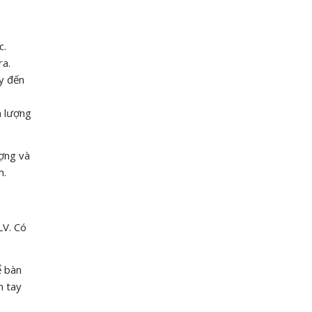
c.
ra.
ây đến
m lượng
ượng và
m.
LV. Có
ể bàn
m tay