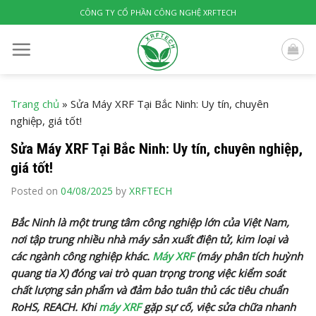
Skip
CÔNG TY CỔ PHẦN CÔNG NGHỆ XRFTECH
to
content
Trang chủ
»
Sửa Máy XRF Tại Bắc Ninh: Uy tín, chuyên
nghiệp, giá tốt!
Sửa Máy XRF Tại Bắc Ninh: Uy tín, chuyên nghiệp,
giá tốt!
Posted on
04/08/2025
by
XRFTECH
Bắc Ninh là một trung tâm công nghiệp lớn của Việt Nam,
nơi tập trung nhiều nhà máy sản xuất điện tử, kim loại và
các ngành công nghiệp khác.
Máy XRF
(máy phân tích huỳnh
quang tia X) đóng vai trò quan trọng trong việc kiểm soát
chất lượng sản phẩm và đảm bảo tuân thủ các tiêu chuẩn
RoHS, REACH. Khi
máy XRF
gặp sự cố, việc sửa chữa nhanh