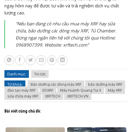
ngay hôm nay để được tư vấn và trải nghiệm dịch vụ chất
lượng cao.
“Nếu bạn đang có nhu cầu mua máy XRF hay sửa
chữa, bão dưỡng các dòng máy XRF, Tủ Chamber.
Đừng ngại ngần liên hệ với chúng tôi qua Hotline:
0968907399. Website: xrftech.com”
Danh mục:
Tin tức
Từ khóa:
Bảo dưỡng các dòng máy XRF
bảo dưỡng máy XRF
đào tạo máy XRF
EDXRF
Máy Huỳnh Quang Tia X
Máy XRF
sửa chữa máy XRF
XRFTECH
XRFTECH.VN
Bài viết cùng chủ đề: