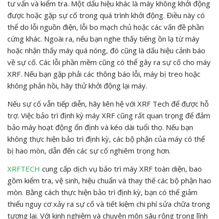
tư vấn và kiểm tra. Một dấu hiệu khác là máy không khởi động
được hoặc gặp sự cố trong quá trình khởi động. Điều này có
thể do lỗi nguồn điện, lỗi bo mạch chủ hoặc các vấn đề phần
cứng khác. Ngoài ra, nếu bạn nghe thấy tiếng ồn lạ từ máy
hoặc nhận thấy máy quá nóng, đó cũng là dấu hiệu cảnh báo
về sự cố. Các lỗi phần mềm cũng có thể gây ra sự cố cho máy
XRF. Nếu bạn gặp phải các thông báo lỗi, máy bị treo hoặc
không phản hồi, hãy thử khởi động lại máy.
Nếu sự cố vẫn tiếp diễn, hãy liên hệ với XRF Tech để được hỗ
trợ. Việc bảo trì định kỳ máy XRF cũng rất quan trọng để đảm
bảo máy hoạt động ổn định và kéo dài tuổi thọ. Nếu bạn
không thực hiện bảo trì định kỳ, các bộ phận của máy có thể
bị hao mòn, dẫn đến các sự cố nghiêm trọng hơn.
XRFTECH
cung cấp dịch vụ bảo trì máy XRF toàn diện, bao
gồm kiểm tra, vệ sinh, hiệu chuẩn và thay thế các bộ phận hao
mòn. Bằng cách thực hiện bảo trì định kỳ, bạn có thể giảm
thiểu nguy cơ xảy ra sự cố và tiết kiệm chi phí sửa chữa trong
tương lai. Với kinh nghiệm và chuyên môn sâu rộng trong lĩnh