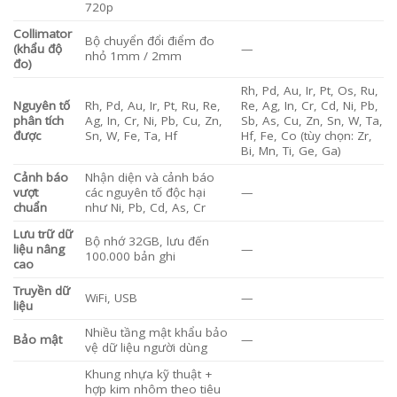
720p
Collimator
Bộ chuyển đổi điểm đo
(khẩu độ
—
nhỏ 1mm / 2mm
đo)
Rh, Pd, Au, Ir, Pt, Os, Ru,
Nguyên tố
Rh, Pd, Au, Ir, Pt, Ru, Re,
Re, Ag, In, Cr, Cd, Ni, Pb,
phân tích
Ag, In, Cr, Ni, Pb, Cu, Zn,
Sb, As, Cu, Zn, Sn, W, Ta,
được
Sn, W, Fe, Ta, Hf
Hf, Fe, Co (tùy chọn: Zr,
Bi, Mn, Ti, Ge, Ga)
Cảnh báo
Nhận diện và cảnh báo
vượt
các nguyên tố độc hại
—
chuẩn
như Ni, Pb, Cd, As, Cr
Lưu trữ dữ
Bộ nhớ 32GB, lưu đến
liệu nâng
—
100.000 bản ghi
cao
Truyền dữ
WiFi, USB
—
liệu
Nhiều tầng mật khẩu bảo
Bảo mật
—
vệ dữ liệu người dùng
Khung nhựa kỹ thuật +
hợp kim nhôm theo tiêu