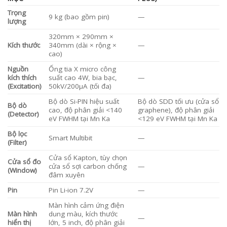
Trọng
9 kg (bao gồm pin)
—
lượng
320mm × 290mm ×
Kích thước
340mm (dài × rộng ×
—
cao)
Nguồn
Ống tia X micro công
kích thích
suất cao 4W, bia bạc,
—
(Excitation)
50kV/200µA (tối đa)
Bộ dò Si-PIN hiệu suất
Bộ dò SDD tối ưu (cửa sổ
Bộ dò
cao, độ phân giải <140
graphene), độ phân giải
(Detector)
eV FWHM tại Mn Ka
<129 eV FWHM tại Mn Ka
Bộ lọc
Smart Multibit
—
(Filter)
Cửa sổ Kapton, tùy chọn
Cửa sổ đo
cửa sổ sợi carbon chống
—
(Window)
đâm xuyên
Pin
Pin Li-ion 7.2V
—
Màn hình cảm ứng điện
Màn hình
dung màu, kích thước
—
hiển thị
lớn, 5 inch, độ phân giải