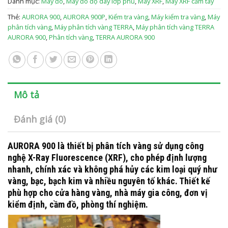
Danh mục:
Máy đo
,
Máy đo độ dày lớp phủ
,
Máy XRF
,
Máy XRF cầm tay
Thẻ:
AURORA 900
,
AURORA 900P
,
Kiểm tra vàng
,
Máy kiểm tra vàng
,
Máy
phân tích vàng
,
Máy phân tích vàng TERRA
,
Máy phân tích vàng TERRA
AURORA 900
,
Phân tích vàng
,
TERRA AURORA 900
Mô tả
Đánh giá (0)
AURORA 900 là thiết bị phân tích vàng sử dụng công
nghệ
X-Ray Fluorescence (XRF)
, cho phép
định lượng
nhanh, chính xác và không phá hủy
các kim loại quý như
vàng, bạc, bạch kim và nhiều nguyên tố khác. Thiết kế
phù hợp cho
cửa hàng vàng
,
nhà máy gia công
,
đơn vị
kiểm định
,
cầm đồ
,
phòng thí nghiệm
.