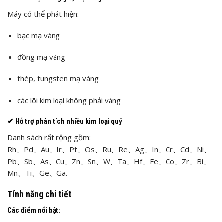
Máy có thể phát hiện:
bạc mạ vàng
đồng mạ vàng
thép, tungsten mạ vàng
các lõi kim loại không phải vàng
✔
Hỗ trợ phân tích nhiều kim loại quý
Danh sách rất rộng gồm:
Rh、Pd、Au、Ir、Pt、Os、Ru、Re、Ag、In、Cr、Cd、Ni、
Pb、Sb、As、Cu、Zn、Sn、W、Ta、Hf、Fe、Co、Zr、Bi、
Mn、Ti、Ge、Ga.
Tính năng chi tiết
Các điểm nổi bật: