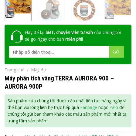
Hãy để lại
SĐT, chuyên viên tư vấn
của chúng tôi
sẽ gọi ngay cho bạn
miễn phí!
Trang chủ
/
Máy đo
Máy phân tích vàng TERRA AURORA 900 –
AURORA 900P
Sản phẩm của chúng tôi được cập nhật liên tục hàng ngày vì
thế bạn vui lòng liên hệ trực tiếp qua
Fanpage
hoặc
Zalo
để
chúng tôi gửi bạn tham khảo các mẫu sản phẩm mới nhất tại
trung tâm sản phẩm