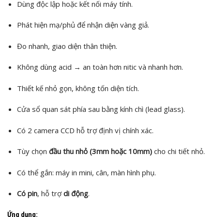
Dùng độc lập hoặc kết nối máy tính.
Phát hiện mạ/phủ để nhận diện vàng giả.
Đo nhanh, giao diện thân thiện.
Không dùng acid → an toàn hơn nitic và nhanh hơn.
Thiết kế nhỏ gọn, không tốn diện tích.
Cửa sổ quan sát phía sau bằng kính chì (lead glass).
Có 2 camera CCD hỗ trợ định vị chính xác.
Tùy chọn
đầu thu nhỏ (3mm hoặc 10mm)
cho chi tiết nhỏ.
Có thể gắn: máy in mini, cân, màn hình phụ.
Có pin
, hỗ trợ
di động
.
Ứng dụng: