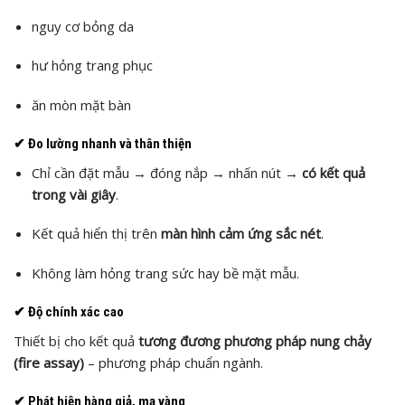
nguy cơ bỏng da
hư hỏng trang phục
ăn mòn mặt bàn
✔
Đo lường nhanh và thân thiện
Chỉ cần đặt mẫu → đóng nắp → nhấn nút →
có kết quả
trong vài giây
.
Kết quả hiển thị trên
màn hình cảm ứng sắc nét
.
Không làm hỏng trang sức hay bề mặt mẫu.
✔
Độ chính xác cao
Thiết bị cho kết quả
tương đương phương pháp nung chảy
(fire assay)
– phương pháp chuẩn ngành.
✔
Phát hiện hàng giả, mạ vàng