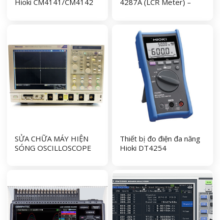
Hioki CM4141/CM4142
4287A (LCR Meter) –
KEYSIGHT
SỬA CHỮA MÁY HIỆN
Thiết bị đo điện đa năng
SÓNG OSCILLOSCOPE
Hioki DT4254
TEKTRONIX MS071254C