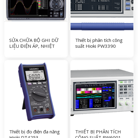
SỬA CHỮA BỘ GHI DỮ
Thiết bị phân tích công
LIỆU ĐIỆN ÁP, NHIỆT
suất Hioki PW3390
ĐỘ GRAPHTEC GL840
Thiết bị đo điện đa năng
THIẾT BỊ PHÂN TÍCH
Hioki DT4253
CÔNG SUẤT PW6001