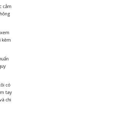
ợc cắm
không
a xem
i kèm
chuẩn
quy
ôi có
ầm tay
và chi