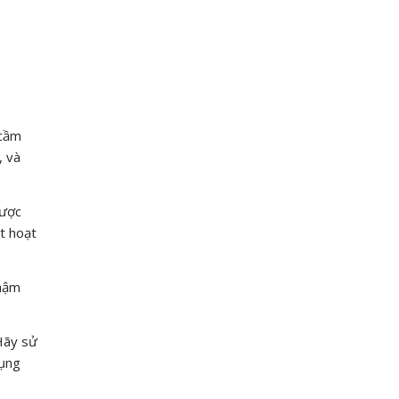
 cầm
, và
được
t hoạt
chậm
Hãy sử
dụng