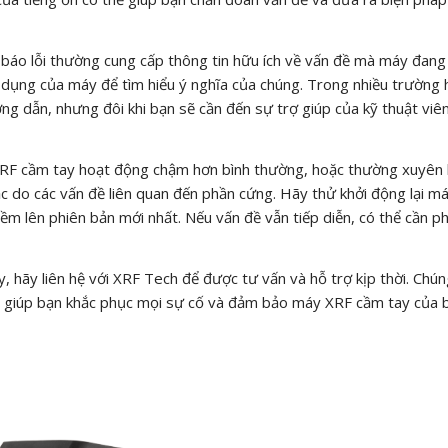
báo lỗi thường cung cấp thông tin hữu ích về vấn đề mà máy đang
ử dụng của máy để tìm hiểu ý nghĩa của chúng. Trong nhiều trường 
ng dẫn, nhưng đôi khi bạn sẽ cần đến sự trợ giúp của kỹ thuật viê
F cầm tay hoạt động chậm hơn bình thường, hoặc thường xuyên 
ặc do các vấn đề liên quan đến phần cứng. Hãy thử khởi động lại m
ềm lên phiên bản mới nhất. Nếu vấn đề vẫn tiếp diễn, có thể cần ph
, hãy liên hệ với XRF Tech để được tư vấn và hỗ trợ kịp thời. Chún
àng giúp bạn khắc phục mọi sự cố và đảm bảo máy XRF cầm tay của 