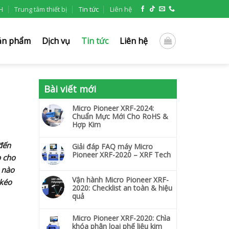
H
Trung tâm thiết bị
Tin tức
Liên hệ
ản phẩm
Dịch vụ
Tin tức
Liên hệ
Bài viết mới
Micro Pioneer XRF-2024:
Chuẩn Mực Mới Cho RoHS &
Hợp Kim
đến
Giải đáp FAQ máy Micro
Pioneer XRF-2020 – XRF Tech
p cho
i nào
Vận hành Micro Pioneer XRF-
 kéo
2020: Checklist an toàn & hiệu
quả
Micro Pioneer XRF-2020: Chìa
khóa phân loại phế liệu kim