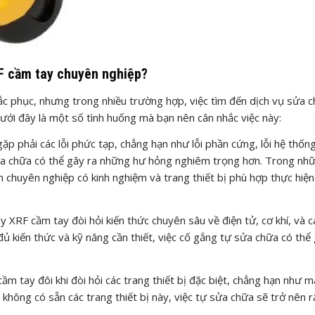
F cầm tay chuyên nghiệp?
ắc phục, nhưng trong nhiều trường hợp, việc tìm đến dịch vụ sửa 
ưới đây là một số tình huống mà bạn nên cân nhắc việc này:
 phải các lỗi phức tạp, chẳng hạn như lỗi phần cứng, lỗi hệ thốn
ự sửa chữa có thể gây ra những hư hỏng nghiêm trọng hơn. Trong nh
n chuyên nghiệp có kinh nghiệm và trang thiết bị phù hợp thực hiện
 XRF cầm tay đòi hỏi kiến thức chuyên sâu về điện tử, cơ khí, và c
 kiến thức và kỹ năng cần thiết, việc cố gắng tự sửa chữa có thể 
m tay đôi khi đòi hỏi các trang thiết bị đặc biệt, chẳng hạn như m
hông có sẵn các trang thiết bị này, việc tự sửa chữa sẽ trở nên r