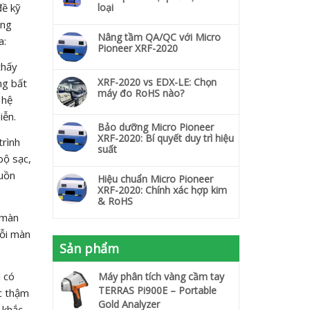
đề kỹ
loại
ỏng
Nâng tầm QA/QC với Micro
a:
Pioneer XRF-2020
thấy
XRF-2020 vs EDX-LE: Chọn
ng bất
máy đo RoHS nào?
 hệ
iễn.
Bảo dưỡng Micro Pioneer
XRF-2020: Bí quyết duy trì hiệu
trình
suất
bộ sạc,
guồn
Hiệu chuẩn Micro Pioneer
XRF-2020: Chính xác hợp kim
& RoHS
 màn
Lỗi màn
Sản phẩm
 có
Máy phân tích vàng cầm tay
TERRAS Pi900E – Portable
ặc thậm
Gold Analyzer
 khắc