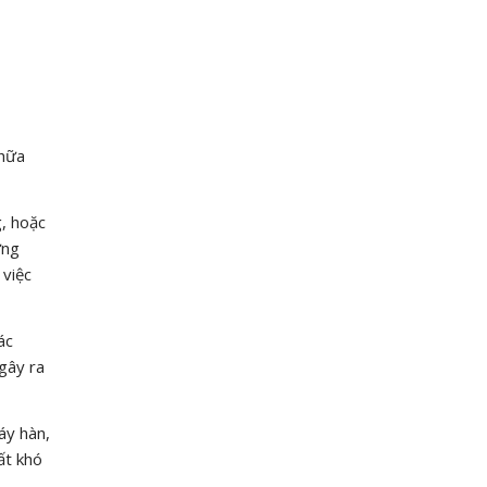
chữa
g, hoặc
ững
 việc
ác
gây ra
áy hàn,
ất khó