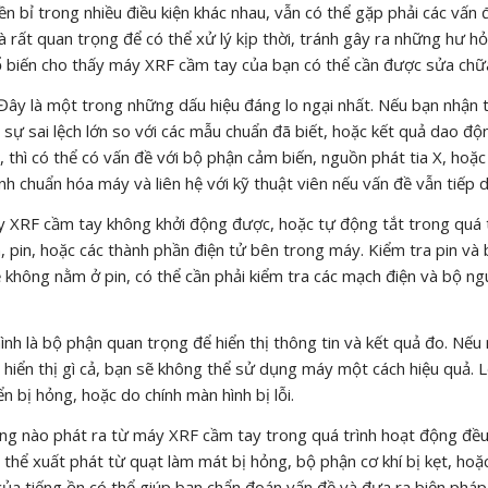
 bỉ trong nhiều điều kiện khác nhau, vẫn có thể gặp phải các vấn 
à rất quan trọng để có thể xử lý kịp thời, tránh gây ra những hư h
ổ biến cho thấy máy XRF cầm tay của bạn có thể cần được sửa chữ
Đây là một trong những dấu hiệu đáng lo ngại nhất. Nếu bạn nhận 
sự sai lệch lớn so với các mẫu chuẩn đã biết, hoặc kết quả dao độ
 thì có thể có vấn đề với bộ phận cảm biến, nguồn phát tia X, hoặc
ình chuẩn hóa máy và liên hệ với kỹ thuật viên nếu vấn đề vẫn tiếp d
XRF cầm tay không khởi động được, hoặc tự động tắt trong quá 
, pin, hoặc các thành phần điện tử bên trong máy. Kiểm tra pin và 
không nằm ở pin, có thể cần phải kiểm tra các mạch điện và bộ n
nh là bộ phận quan trọng để hiển thị thông tin và kết quả đo. Nếu
g hiển thị gì cả, bạn sẽ không thể sử dụng máy một cách hiệu quả. 
ển bị hỏng, hoặc do chính màn hình bị lỗi.
ng nào phát ra từ máy XRF cầm tay trong quá trình hoạt động đều
ó thể xuất phát từ quạt làm mát bị hỏng, bộ phận cơ khí bị kẹt, ho
 của tiếng ồn có thể giúp bạn chẩn đoán vấn đề và đưa ra biện pháp