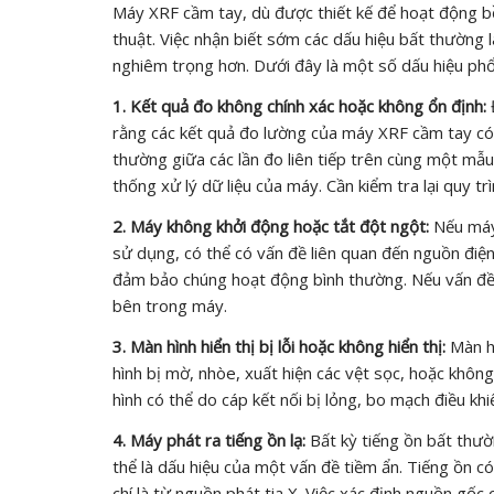
Máy XRF cầm tay, dù được thiết kế để hoạt động bền
thuật. Việc nhận biết sớm các dấu hiệu bất thường l
nghiêm trọng hơn. Dưới đây là một số dấu hiệu ph
1. Kết quả đo không chính xác hoặc không ổn định:
rằng các kết quả đo lường của máy XRF cầm tay có 
thường giữa các lần đo liên tiếp trên cùng một mẫu,
thống xử lý dữ liệu của máy. Cần kiểm tra lại quy tr
2. Máy không khởi động hoặc tắt đột ngột:
Nếu máy 
sử dụng, có thể có vấn đề liên quan đến nguồn điện
đảm bảo chúng hoạt động bình thường. Nếu vấn đề 
bên trong máy.
3. Màn hình hiển thị bị lỗi hoặc không hiển thị:
Màn hì
hình bị mờ, nhòe, xuất hiện các vệt sọc, hoặc khôn
hình có thể do cáp kết nối bị lỏng, bo mạch điều khi
4. Máy phát ra tiếng ồn lạ:
Bất kỳ tiếng ồn bất thườ
thể là dấu hiệu của một vấn đề tiềm ẩn. Tiếng ồn c
chí là từ nguồn phát tia X. Việc xác định nguồn gốc