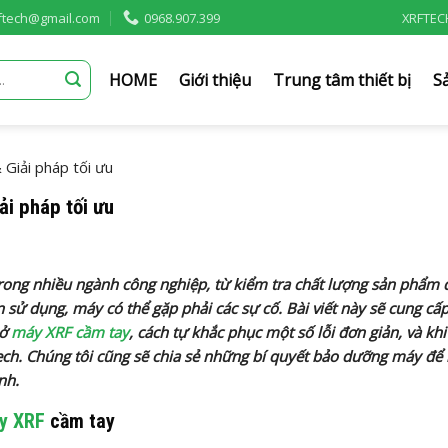
rftech@gmail.com
0968.907.399
XRFTEC
HOME
Giới thiệu
Trung tâm thiết bị
S
 Giải pháp tối ưu
ải pháp tối ưu
 trong nhiều ngành công nghiệp, từ kiểm tra chất lượng sản phẩm 
n sử dụng, máy có thể gặp phải các sự cố. Bài viết này sẽ cung cấ
 ở
máy XRF cầm tay
, cách tự khắc phục một số lỗi đơn giản, và kh
ech. Chúng tôi cũng sẽ chia sẻ những bí quyết bảo dưỡng máy để
nh.
y XRF
cầm tay