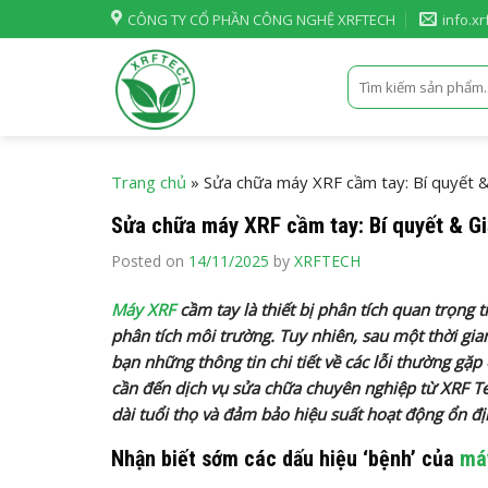
Skip
CÔNG TY CỔ PHẦN CÔNG NGHỆ XRFTECH
info.x
to
content
Tìm
kiếm:
Trang chủ
»
Sửa chữa máy XRF cầm tay: Bí quyết &
Sửa chữa máy XRF cầm tay: Bí quyết & Gi
Posted on
14/11/2025
by
XRFTECH
Máy XRF
cầm tay là thiết bị phân tích quan trọng
phân tích môi trường. Tuy nhiên, sau một thời gia
bạn những thông tin chi tiết về các lỗi thường gặp
cần đến dịch vụ sửa chữa chuyên nghiệp từ XRF T
dài tuổi thọ và đảm bảo hiệu suất hoạt động ổn đị
Nhận biết sớm các dấu hiệu ‘bệnh’ của
má