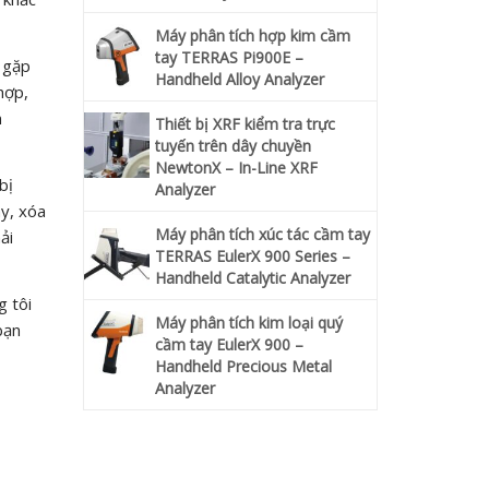
Máy phân tích hợp kim cầm
tay TERRAS Pi900E –
 gặp
Handheld Alloy Analyzer
hợp,
n
Thiết bị XRF kiểm tra trực
tuyến trên dây chuyền
NewtonX – In-Line XRF
bị
Analyzer
áy, xóa
Máy phân tích xúc tác cầm tay
ải
TERRAS EulerX 900 Series –
Handheld Catalytic Analyzer
g tôi
Máy phân tích kim loại quý
bạn
cầm tay EulerX 900 –
Handheld Precious Metal
Analyzer