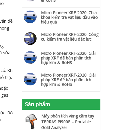
& RoHS
ho
Micro Pioneer XRF-2020: Chìa
khóa kiểm tra vật liệu đầu vào
vấn đề.
hiệu quả
 mong
Micro Pioneer XRF-2020: Công
cụ kiểm tra vật liệu đắc lực
ng
và sửa
Micro Pioneer XRF-2020: Giải
pháp XRF để bàn phân tích
hợp kim & RoHS
cố. Khi
Micro Pioneer XRF-2020: Giải
ỗ trợ.
pháp XRF để bàn phân tích
hợp kim & RoHS
hoặc
 gas,
Sản phẩm
tức. Rò
Máy phân tích vàng cầm tay
ên
TERRAS Pi900E – Portable
Gold Analyzer