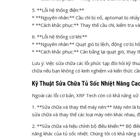
5. **Lỗi hệ thống điện:**
* **Nguyên nhân:** Cầu chì bị nổ, aptomat bị nhảy,
* **Cách khắc phục:** Thay thế cầu chì, kiểm tra v
6. **Lỗi hệ thống cơ khí:**
* **Nguyên nhân:** Quạt gió bị lệch, động cơ bị hỏ
* **Cách khắc phục:** Cân bằng lại quạt gió, thay 
Lưu ý: Việc sửa chữa các lỗi phức tạp đòi hỏi kỹ t
chữa nếu bạn không có kinh nghiệm và kiến thức cần
Kỹ Thuật Sửa Chữa Tủ Sốc Nhiệt Nâng Ca
Ngoài các lỗi cơ bản, XRF Tech còn có khả năng xử 
1. **Sửa chữa và thay thế máy nén:** Máy nén là b
sửa chữa và thay thế các loại máy nén khác nhau, đ
2. **Sửa chữa và hiệu chỉnh bộ điều khiển:** Bộ điề
năng khác của tủ sốc nhiệt. Chúng tôi có khả năng sử