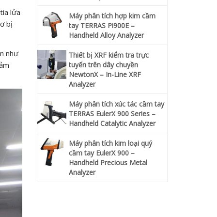
tia lửa
Máy phân tích hợp kim cầm
ơ bị
tay TERRAS Pi900E –
Handheld Alloy Analyzer
ạn như
Thiết bị XRF kiểm tra trực
iảm
tuyến trên dây chuyền
NewtonX – In-Line XRF
Analyzer
Máy phân tích xúc tác cầm tay
TERRAS EulerX 900 Series –
Handheld Catalytic Analyzer
Máy phân tích kim loại quý
cầm tay EulerX 900 –
Handheld Precious Metal
Analyzer