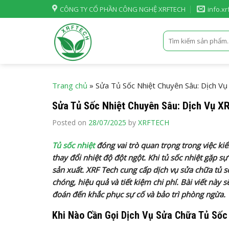
Skip
CÔNG TY CỔ PHẦN CÔNG NGHỆ XRFTECH
info.x
to
content
Tìm
kiếm:
Trang chủ
»
Sửa Tủ Sốc Nhiệt Chuyên Sâu: Dịch Vụ
Sửa Tủ Sốc Nhiệt Chuyên Sâu: Dịch Vụ XR
Posted on
28/07/2025
by
XRFTECH
Tủ sốc nhiệt
đóng vai trò quan trọng trong việc k
thay đổi nhiệt độ đột ngột. Khi tủ sốc nhiệt gặp s
sản xuất. XRF Tech cung cấp dịch vụ sửa chữa tủ 
chóng, hiệu quả và tiết kiệm chi phí. Bài viết này 
đoán đến khắc phục sự cố và bảo trì phòng ngừa.
Khi Nào Cần Gọi Dịch Vụ Sửa Chữa Tủ Sốc