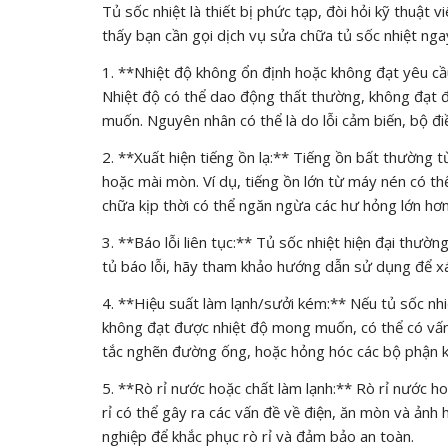
Tủ sốc nhiệt là thiết bị phức tạp, đòi hỏi kỹ thuật
thấy bạn cần gọi dịch vụ sửa chữa tủ sốc nhiệt ngay
1. **Nhiệt độ không ổn định hoặc không đạt yêu cầu
Nhiệt độ có thể dao động thất thường, không đạt đ
muốn. Nguyên nhân có thể là do lỗi cảm biến, bộ đi
2. **Xuất hiện tiếng ồn lạ:** Tiếng ồn bất thường t
hoặc mài mòn. Ví dụ, tiếng ồn lớn từ máy nén có t
chữa kịp thời có thể ngăn ngừa các hư hỏng lớn hơn
3. **Báo lỗi liên tục:** Tủ sốc nhiệt hiện đại thườ
tủ báo lỗi, hãy tham khảo hướng dẫn sử dụng để xác
4. **Hiệu suất làm lạnh/sưởi kém:** Nếu tủ sốc nhi
không đạt được nhiệt độ mong muốn, có thể có vấn 
tắc nghẽn đường ống, hoặc hỏng hóc các bộ phận k
5. **Rò rỉ nước hoặc chất làm lạnh:** Rò rỉ nước ho
rỉ có thể gây ra các vấn đề về điện, ăn mòn và ảnh
nghiệp để khắc phục rò rỉ và đảm bảo an toàn.