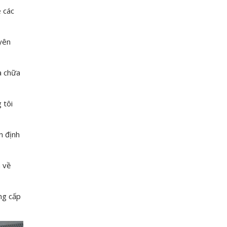
e các
uyên
a chữa
 tôi
n định
m về
ng cấp