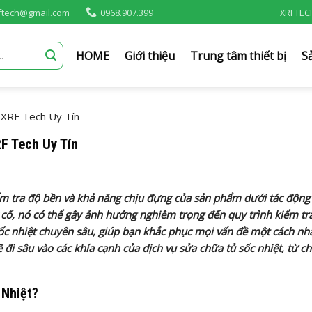
rftech@gmail.com
0968.907.399
XRFTEC
HOME
Giới thiệu
Trung tâm thiết bị
S
 XRF Tech Uy Tín
F Tech Uy Tín
iểm tra độ bền và khả năng chịu đựng của sản phẩm dưới tác động
ự cố, nó có thể gây ảnh hưởng nghiêm trọng đến quy trình kiểm tr
sốc nhiệt chuyên sâu, giúp bạn khắc phục mọi vấn đề một cách n
sẽ đi sâu vào các khía cạnh của dịch vụ sửa chữa tủ sốc nhiệt, từ c
 Nhiệt?