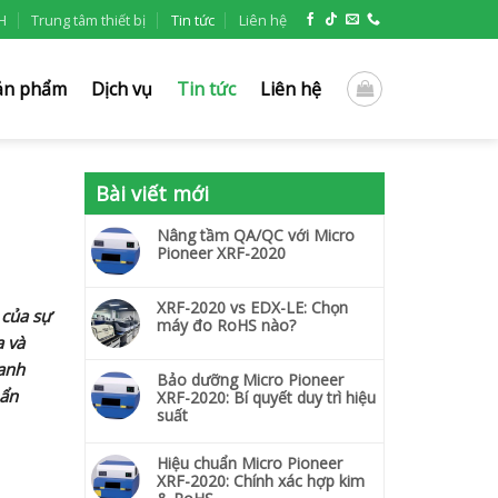
H
Trung tâm thiết bị
Tin tức
Liên hệ
ản phẩm
Dịch vụ
Tin tức
Liên hệ
Bài viết mới
Nâng tầm QA/QC với Micro
Pioneer XRF-2020
XRF-2020 vs EDX-LE: Chọn
 của sự
máy đo RoHS nào?
a và
hanh
Bảo dưỡng Micro Pioneer
hẩn
XRF-2020: Bí quyết duy trì hiệu
suất
Hiệu chuẩn Micro Pioneer
XRF-2020: Chính xác hợp kim