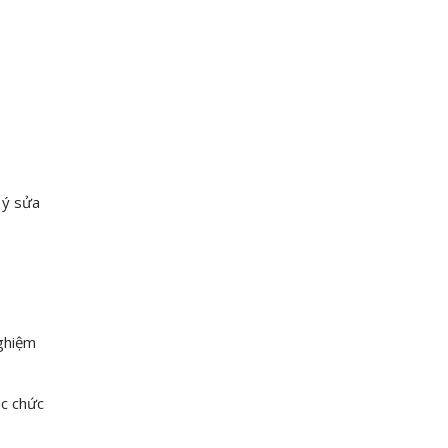
 ý sửa
nghiệm
ác chức