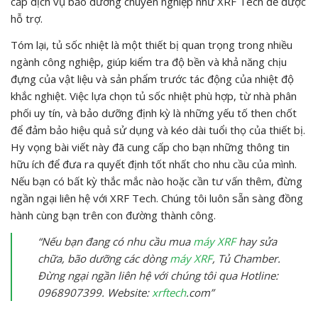
cấp dịch vụ bảo dưỡng chuyên nghiệp như XRF Tech để được
hỗ trợ.
Tóm lại, tủ sốc nhiệt là một thiết bị quan trọng trong nhiều
ngành công nghiệp, giúp kiểm tra độ bền và khả năng chịu
đựng của vật liệu và sản phẩm trước tác động của nhiệt độ
khắc nghiệt. Việc lựa chọn tủ sốc nhiệt phù hợp, từ nhà phân
phối uy tín, và bảo dưỡng định kỳ là những yếu tố then chốt
để đảm bảo hiệu quả sử dụng và kéo dài tuổi thọ của thiết bị.
Hy vọng bài viết này đã cung cấp cho bạn những thông tin
hữu ích để đưa ra quyết định tốt nhất cho nhu cầu của mình.
Nếu bạn có bất kỳ thắc mắc nào hoặc cần tư vấn thêm, đừng
ngần ngại liên hệ với XRF Tech. Chúng tôi luôn sẵn sàng đồng
hành cùng bạn trên con đường thành công.
“Nếu bạn đang có nhu cầu mua
máy XRF
hay sửa
chữa, bão dưỡng các dòng
máy XRF
, Tủ Chamber.
Đừng ngại ngần liên hệ với chúng tôi qua Hotline:
0968907399. Website:
xrftech
.com”