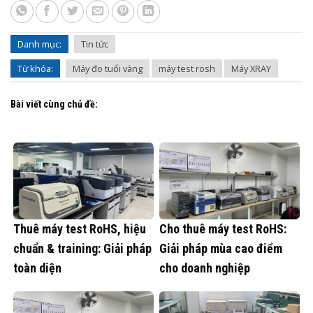
Danh mục:
Tin tức
Từ khóa:
Máy đo tuổi vàng
máy test rosh
Máy XRAY
Bài viết cùng chủ đề:
Thuê máy test RoHS, hiệu
Cho thuê máy test RoHS:
chuẩn & training: Giải pháp
Giải pháp mùa cao điểm
toàn diện
cho doanh nghiệp