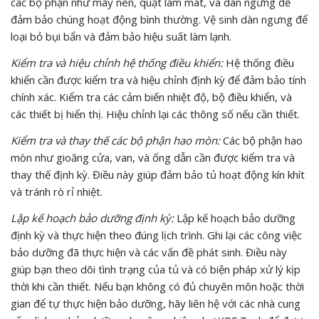
các bộ phận như máy nén, quạt làm mát, và dàn ngưng để
đảm bảo chúng hoạt động bình thường. Vệ sinh dàn ngưng để
loại bỏ bụi bẩn và đảm bảo hiệu suất làm lạnh.
Kiểm tra và hiệu chỉnh hệ thống điều khiển:
Hệ thống điều
khiển cần được kiểm tra và hiệu chỉnh định kỳ để đảm bảo tính
chính xác. Kiểm tra các cảm biến nhiệt độ, bộ điều khiển, và
các thiết bị hiển thị. Hiệu chỉnh lại các thông số nếu cần thiết.
Kiểm tra và thay thế các bộ phận hao mòn:
Các bộ phận hao
mòn như gioăng cửa, van, và ống dẫn cần được kiểm tra và
thay thế định kỳ. Điều này giúp đảm bảo tủ hoạt động kín khít
và tránh rò rỉ nhiệt.
Lập kế hoạch bảo dưỡng định kỳ:
Lập kế hoạch bảo dưỡng
định kỳ và thực hiện theo đúng lịch trình. Ghi lại các công việc
bảo dưỡng đã thực hiện và các vấn đề phát sinh. Điều này
giúp bạn theo dõi tình trạng của tủ và có biện pháp xử lý kịp
thời khi cần thiết. Nếu bạn không có đủ chuyên môn hoặc thời
gian để tự thực hiện bảo dưỡng, hãy liên hệ với các nhà cung