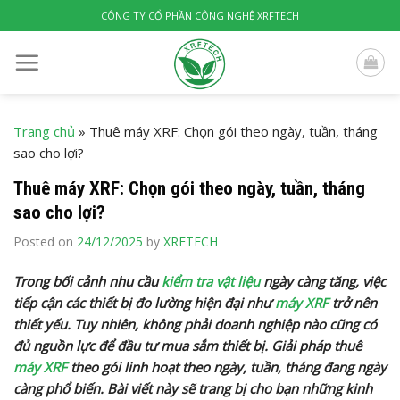
Skip
CÔNG TY CỔ PHẦN CÔNG NGHỆ XRFTECH
to
content
Trang chủ
»
Thuê máy XRF: Chọn gói theo ngày, tuần, tháng
sao cho lợi?
Thuê máy XRF: Chọn gói theo ngày, tuần, tháng
sao cho lợi?
Posted on
24/12/2025
by
XRFTECH
Trong bối cảnh nhu cầu
kiểm tra vật liệu
ngày càng tăng, việc
tiếp cận các thiết bị đo lường hiện đại như
máy XRF
trở nên
thiết yếu. Tuy nhiên, không phải doanh nghiệp nào cũng có
đủ nguồn lực để đầu tư mua sắm thiết bị. Giải pháp thuê
máy XRF
theo gói linh hoạt theo ngày, tuần, tháng đang ngày
càng phổ biến. Bài viết này sẽ trang bị cho bạn những kinh