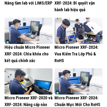
Nâng tầm lab với LIMS/ERP
XRF-2024: Bí quyết vận
hành lab hiệu quả
Hiệu chuẩn Micro Pioneer
Micro Pioneer XRF-2024:
XRF-2024: Chìa khóa cho
Vua Kiểm Tra Lớp Phủ &
kết quả chính xác
RoHS
Micro Pioneer XRF-2020 và
Micro Pioneer XRF-2024:
XRF-2024: Nâng cấp nào
Chuẩn Mực Mới Cho RoHS