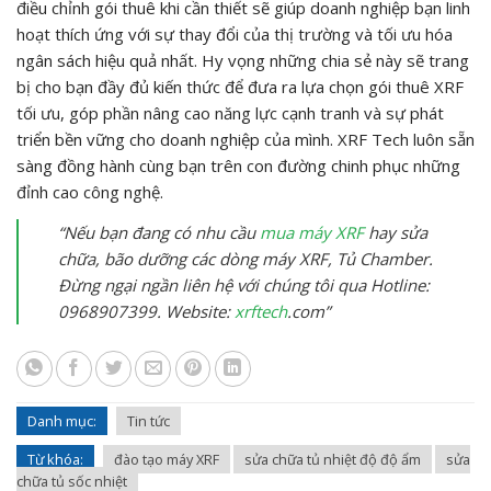
điều chỉnh gói thuê khi cần thiết sẽ giúp doanh nghiệp bạn linh
hoạt thích ứng với sự thay đổi của thị trường và tối ưu hóa
ngân sách hiệu quả nhất. Hy vọng những chia sẻ này sẽ trang
bị cho bạn đầy đủ kiến thức để đưa ra lựa chọn gói thuê XRF
tối ưu, góp phần nâng cao năng lực cạnh tranh và sự phát
triển bền vững cho doanh nghiệp của mình. XRF Tech luôn sẵn
sàng đồng hành cùng bạn trên con đường chinh phục những
đỉnh cao công nghệ.
“Nếu bạn đang có nhu cầu
mua máy XRF
hay sửa
chữa, bão dưỡng các dòng máy XRF, Tủ Chamber.
Đừng ngại ngần liên hệ với chúng tôi qua Hotline:
0968907399. Website:
xrftech
.com”
Danh mục:
Tin tức
Từ khóa:
đào tạo máy XRF
sửa chữa tủ nhiệt độ độ ẩm
sửa
chữa tủ sốc nhiệt