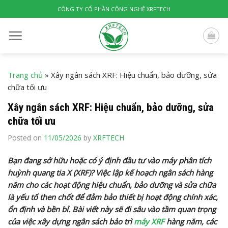
Skip
CÔNG TY CỔ PHẦN CÔNG NGHỆ XRFTECH
to
content
Trang chủ
»
Xây ngân sách XRF: Hiệu chuẩn, bảo dưỡng, sửa
chữa tối ưu
Xây ngân sách XRF: Hiệu chuẩn, bảo dưỡng, sửa
chữa tối ưu
Posted on
11/05/2026
by
XRFTECH
Bạn đang sở hữu hoặc có ý định đầu tư vào máy phân tích
huỳnh quang tia X (XRF)? Việc lập kế hoạch ngân sách hàng
năm cho các hoạt động hiệu chuẩn, bảo dưỡng và sửa chữa
là yếu tố then chốt để đảm bảo thiết bị hoạt động chính xác,
ổn định và bền bỉ. Bài viết này sẽ đi sâu vào tầm quan trọng
của việc xây dựng ngân sách bảo trì
máy XRF
hàng năm, các