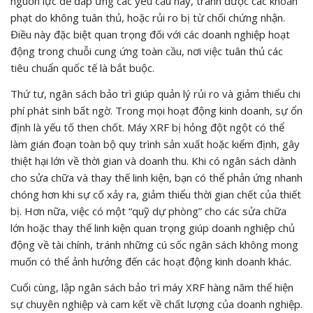
nguồn lực để đáp ứng các yêu cầu này, tránh được các khoản
phạt do không tuân thủ, hoặc rủi ro bị từ chối chứng nhận.
Điều này đặc biệt quan trọng đối với các doanh nghiệp hoạt
động trong chuỗi cung ứng toàn cầu, nơi việc tuân thủ các
tiêu chuẩn quốc tế là bắt buộc.
Thứ tư, ngân sách bảo trì giúp quản lý rủi ro và giảm thiểu chi
phí phát sinh bất ngờ. Trong mọi hoạt động kinh doanh, sự ổn
định là yếu tố then chốt. Máy XRF bị hỏng đột ngột có thể
làm gián đoạn toàn bộ quy trình sản xuất hoặc kiểm định, gây
thiệt hại lớn về thời gian và doanh thu. Khi có ngân sách dành
cho sửa chữa và thay thế linh kiện, bạn có thể phản ứng nhanh
chóng hơn khi sự cố xảy ra, giảm thiểu thời gian chết của thiết
bị. Hơn nữa, việc có một “quỹ dự phòng” cho các sửa chữa
lớn hoặc thay thế linh kiện quan trọng giúp doanh nghiệp chủ
động về tài chính, tránh những cú sốc ngân sách không mong
muốn có thể ảnh hưởng đến các hoạt động kinh doanh khác.
Cuối cùng, lập ngân sách bảo trì máy XRF hàng năm thể hiện
sự chuyên nghiệp và cam kết về chất lượng của doanh nghiệp.