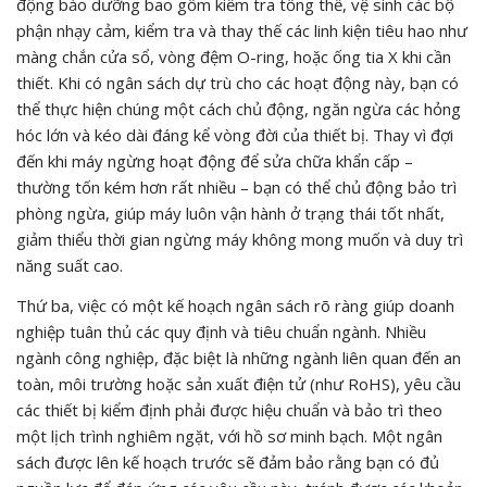
động bảo dưỡng bao gồm kiểm tra tổng thể, vệ sinh các bộ
phận nhạy cảm, kiểm tra và thay thế các linh kiện tiêu hao như
màng chắn cửa sổ, vòng đệm O-ring, hoặc ống tia X khi cần
thiết. Khi có ngân sách dự trù cho các hoạt động này, bạn có
thể thực hiện chúng một cách chủ động, ngăn ngừa các hỏng
hóc lớn và kéo dài đáng kể vòng đời của thiết bị. Thay vì đợi
đến khi máy ngừng hoạt động để sửa chữa khẩn cấp –
thường tốn kém hơn rất nhiều – bạn có thể chủ động bảo trì
phòng ngừa, giúp máy luôn vận hành ở trạng thái tốt nhất,
giảm thiểu thời gian ngừng máy không mong muốn và duy trì
năng suất cao.
Thứ ba, việc có một kế hoạch ngân sách rõ ràng giúp doanh
nghiệp tuân thủ các quy định và tiêu chuẩn ngành. Nhiều
ngành công nghiệp, đặc biệt là những ngành liên quan đến an
toàn, môi trường hoặc sản xuất điện tử (như RoHS), yêu cầu
các thiết bị kiểm định phải được hiệu chuẩn và bảo trì theo
một lịch trình nghiêm ngặt, với hồ sơ minh bạch. Một ngân
sách được lên kế hoạch trước sẽ đảm bảo rằng bạn có đủ