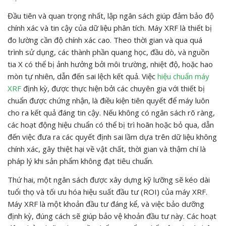
Đầu tiên và quan trọng nhất, lập ngân sách giúp đảm bảo độ
chính xác và tin cậy của dữ liệu phân tích. Máy XRF là thiết bị
đo lường cần độ chính xác cao. Theo thời gian và qua quá
trình sử dụng, các thành phần quang học, đầu dò, và nguồn
tia X có thể bị ảnh hưởng bởi môi trường, nhiệt độ, hoặc hao
mòn tự nhiên, dẫn đến sai lệch kết quả. Việc
hiệu chuẩn máy
XRF
định kỳ, được thực hiện bởi các chuyên gia với thiết bị
chuẩn được chứng nhận, là điều kiện tiên quyết để máy luôn
cho ra kết quả đáng tin cậy. Nếu không có ngân sách rõ ràng,
các hoạt động hiệu chuẩn có thể bị trì hoãn hoặc bỏ qua, dẫn
đến việc đưa ra các quyết định sai lầm dựa trên dữ liệu không
chính xác, gây thiệt hại về vật chất, thời gian và thậm chí là
pháp lý khi sản phẩm không đạt tiêu chuẩn.
Thứ hai, một ngân sách được xây dựng kỹ lưỡng sẽ kéo dài
tuổi thọ và tối ưu hóa hiệu suất đầu tư (ROI) của máy XRF.
Máy XRF là một khoản đầu tư đáng kể, và việc bảo dưỡng
định kỳ, đúng cách sẽ giúp bảo vệ khoản đầu tư này. Các hoạt