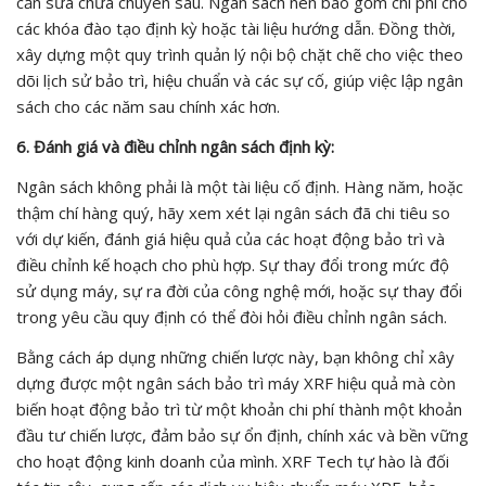
cần sửa chữa chuyên sâu. Ngân sách nên bao gồm chi phí cho
các khóa đào tạo định kỳ hoặc tài liệu hướng dẫn. Đồng thời,
xây dựng một quy trình quản lý nội bộ chặt chẽ cho việc theo
dõi lịch sử bảo trì, hiệu chuẩn và các sự cố, giúp việc lập ngân
sách cho các năm sau chính xác hơn.
6. Đánh giá và điều chỉnh ngân sách định kỳ:
Ngân sách không phải là một tài liệu cố định. Hàng năm, hoặc
thậm chí hàng quý, hãy xem xét lại ngân sách đã chi tiêu so
với dự kiến, đánh giá hiệu quả của các hoạt động bảo trì và
điều chỉnh kế hoạch cho phù hợp. Sự thay đổi trong mức độ
sử dụng máy, sự ra đời của công nghệ mới, hoặc sự thay đổi
trong yêu cầu quy định có thể đòi hỏi điều chỉnh ngân sách.
Bằng cách áp dụng những chiến lược này, bạn không chỉ xây
dựng được một ngân sách bảo trì máy XRF hiệu quả mà còn
biến hoạt động bảo trì từ một khoản chi phí thành một khoản
đầu tư chiến lược, đảm bảo sự ổn định, chính xác và bền vững
cho hoạt động kinh doanh của mình. XRF Tech tự hào là đối