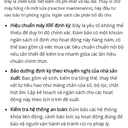
Đây là chiến lược tiết kiệm chi phí nhất về lâu dài. Thay vì chờ
máy hỏng rồi mới sửa (reactive maintenance), hãy đầu tư
vào bảo trì phòng ngừa. Ngân sách cần phân bổ đủ cho:
Hiệu chuẩn máy XRF định kỳ:
Đây là yếu tố không thể
thiếu để duy trì độ chính xác. Đảm bảo có một khoản
ngân sách cố định cho hoạt động này hàng năm, có
thể bao gồm cả việc mua các tiêu chuẩn chuẩn nội bộ
nếu cần thiết để kiểm tra nhanh giữa các lần hiệu
chuẩn chính thức.
Bảo dưỡng định kỳ theo khuyến nghị của nhà sản
xuất:
Bao gồm vệ sinh, kiểm tra tổng thể, thay thế
vật tư tiêu hao như màng chắn cửa sổ, bộ lọc, chất
hút ẩm. Lập kế hoạch và ngân sách cho các hoạt
động này theo lịch trình đề xuất.
Kiểm tra hệ thống an toàn:
Đảm bảo các hệ thống
khóa liên động, cảnh báo bức xạ hoạt động đúng để
bảo vệ người vận hành và tránh rủi ro pháp lý.