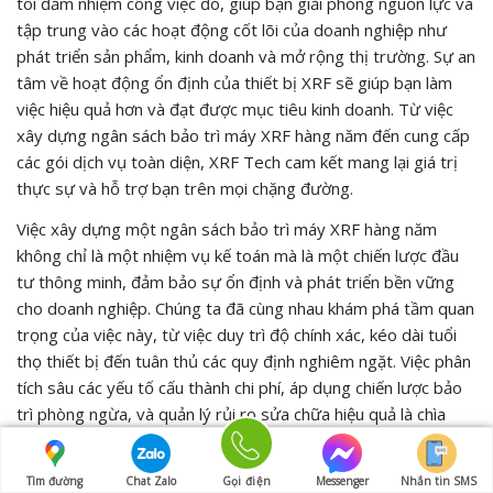
tôi đảm nhiệm công việc đó, giúp bạn giải phóng nguồn lực và
tập trung vào các hoạt động cốt lõi của doanh nghiệp như
phát triển sản phẩm, kinh doanh và mở rộng thị trường. Sự an
tâm về hoạt động ổn định của thiết bị XRF sẽ giúp bạn làm
việc hiệu quả hơn và đạt được mục tiêu kinh doanh. Từ việc
xây dựng ngân sách bảo trì máy XRF hàng năm đến cung cấp
các gói dịch vụ toàn diện, XRF Tech cam kết mang lại giá trị
thực sự và hỗ trợ bạn trên mọi chặng đường.
Việc xây dựng một ngân sách bảo trì máy XRF hàng năm
không chỉ là một nhiệm vụ kế toán mà là một chiến lược đầu
tư thông minh, đảm bảo sự ổn định và phát triển bền vững
cho doanh nghiệp. Chúng ta đã cùng nhau khám phá tầm quan
trọng của việc này, từ việc duy trì độ chính xác, kéo dài tuổi
thọ thiết bị đến tuân thủ các quy định nghiêm ngặt. Việc phân
tích sâu các yếu tố cấu thành chi phí, áp dụng chiến lược bảo
trì phòng ngừa, và quản lý rủi ro sửa chữa hiệu quả là chìa
khóa để tối ưu hóa ngân sách của bạn. Đặc biệt, việc hợp tác
với một đối tác uy tín như XRF Tech, với kinh nghiệm dày dặn
Tìm đường
Chat Zalo
Gọi điện
Messenger
Nhắn tin SMS