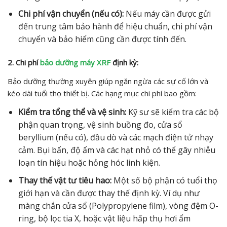
Chi phí vận chuyển (nếu có):
Nếu máy cần được gửi
đến trung tâm bảo hành để hiệu chuẩn, chi phí vận
chuyển và bảo hiểm cũng cần được tính đến.
2. Chi phí
bảo dưỡng máy XRF
định kỳ:
Bảo dưỡng thường xuyên giúp ngăn ngừa các sự cố lớn và
kéo dài tuổi thọ thiết bị. Các hạng mục chi phí bao gồm:
Kiểm tra tổng thể và vệ sinh:
Kỹ sư sẽ kiểm tra các bộ
phận quan trọng, vệ sinh buồng đo, cửa sổ
beryllium (nếu có), đầu dò và các mạch điện tử nhạy
cảm. Bụi bẩn, độ ẩm và các hạt nhỏ có thể gây nhiễu
loạn tín hiệu hoặc hỏng hóc linh kiện.
Thay thế vật tư tiêu hao:
Một số bộ phận có tuổi thọ
giới hạn và cần được thay thế định kỳ. Ví dụ như
màng chắn cửa sổ (Polypropylene film), vòng đệm O-
ring, bộ lọc tia X, hoặc vật liệu hấp thụ hơi ẩm