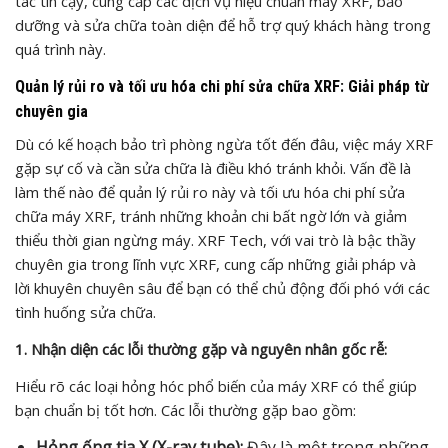
tác tin cậy, cung cấp các dịch vụ hiệu chuẩn máy XRF, bảo
dưỡng và sửa chữa toàn diện để hỗ trợ quý khách hàng trong
quá trình này.
Quản lý rủi ro và tối ưu hóa chi phí sửa chữa XRF: Giải pháp từ
chuyên gia
Dù có kế hoạch bảo trì phòng ngừa tốt đến đâu, việc máy XRF
gặp sự cố và cần sửa chữa là điều khó tránh khỏi. Vấn đề là
làm thế nào để quản lý rủi ro này và tối ưu hóa chi phí sửa
chữa máy XRF, tránh những khoản chi bất ngờ lớn và giảm
thiểu thời gian ngừng máy. XRF Tech, với vai trò là bậc thầy
chuyên gia trong lĩnh vực XRF, cung cấp những giải pháp và
lời khuyên chuyên sâu để bạn có thể chủ động đối phó với các
tình huống sửa chữa.
1. Nhận diện các lỗi thường gặp và nguyên nhân gốc rễ:
Hiểu rõ các loại hỏng hóc phổ biến của máy XRF có thể giúp
bạn chuẩn bị tốt hơn. Các lỗi thường gặp bao gồm:
Hỏng ống tia X (X-ray tube):
Đây là một trong những