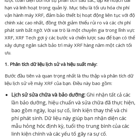
lược toàn diện đòi hỏi sự phân tích sâu sắc, lập kế hoạch dài
hạn và linh hoạt trong quản lý. Mục tiêu là tối ưu hóa chi phí
vận hành máy XRF, đảm bảo thiết bị hoạt động liên tục với độ
chính xác cao nhất, đồng thời giảm thiểu rủi ro và các chi phí
phát sinh bất ngờ. Với vai trò là một chuyên gia trong lĩnh vực
XRF, XRF Tech gợi ý các bước và chiến lược sau để bạn có thể
xây dựng ngân sách bảo trì máy XRF hàng năm một cách tối
ưu.
1. Phân tích dữ liệu lịch sử và hiệu suất máy:
Bước đầu tiên và quan trọng nhất là thu thập và phân tích dữ
liệu lịch sử về máy XRF của bạn. Điều này bao gồm:
Lịch sử sửa chữa và bảo dưỡng:
Ghi nhận tất cả các
lần bảo dưỡng, hiệu chuẩn và sửa chữa đã thực hiện,
bao gồm ngày, loại sự cố, linh kiện thay thế và chi
phí phát sinh. Dữ liệu này giúp bạn nhận diện các
mẫu hỏng hóc định kỳ, tuổi thọ trung bình của các
linh kiện chính và các yếu tố gây ra sự cố.