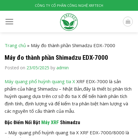
Skip
CÔNG TY CỔ PHẦN CÔNG NGHỆ XRFTECH
to
content
Trang chủ
»
Máy đo thành phần Shimadzu EDX-7000
Máy đo thành phần Shimadzu EDX-7000
Posted on
23/05/2025
by
admin
Máy quang phổ huỳnh quang tia X
XRF EDX-7000 là sản
phẩm của hãng Shimadzu – Nhật Bản,đây là thiết bị phân tích
huỳnh quang dựa trên cơ sở đo tia X để tiến hành phân tích
định tính, định lượng và để kiểm tra phân biệt hàm lượng và
các nguyên tố cấu thành của mẫu.
Đặc Điểm Nổi Bật
Máy XRF
Shimadzu
– Máy quang phổ huỳnh quang tia X XRF EDX-7000/8000 là